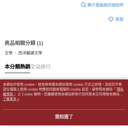
【「AFTEE先享後付」結帳流程】
醒簡訊。
顯示電腦版詳細說明
１．於結帳方式選擇「AFTEE先享後付」後，將跳轉至「AFTEE先享後付」
每筆NT$65，滿NT$499(含以上)免運費
2.透過簡訊連結打開帳單後，可選擇「超商條碼／台灣大直營門市／銀行轉
結帳頁面，進行簡訊認證並確認金額後，即可完成結帳。
帳／街口支付／iPASS MONEY」等通路繳費。
２．訂單成立數日內，您將收到繳費通知簡訊。
付款後全家取貨
客服
３．收到繳費通知簡訊後14天內，點擊此簡訊中的連結，可透過四大超商／
【注意事項】
每筆NT$65，滿NT$499(含以上)免運費
ATM／網路銀行／等多元方式進行付款，方視為交易完成。
1.本服務係由「台灣大哥大股份有限公司」（以下簡稱本公司）所提供，讓
※ 請注意：結帳手續完成當下不需立刻繳費，但若您需要取消訂單，請聯絡
用戶於交易時，得透過本服務購買商品或服務，並由商店將買賣／分期付款
7-11取貨付款【書籍"本數"8本以上，建議使用中華郵政宅配
購買商品的店家。未經商家同意取消之訂單仍視為有效，需透過AFTEE先享
買賣價金債權讓與本公司後，依約使用本公司帳單繳交帳款。
後付繳納相關費用。
商品相關分類 (1)
包裹】
2.基於同意付款使用「大哥付你分期」之契約關係目的，商店將以您的個人
※ 交易是否成功請以「AFTEE先享後付 」之結帳頁面顯示為準，若有關於
資料（包含姓名、電話或地址）提供予台灣大哥大進項蒐集、處理及利用，
每筆NT$65，滿NT$688(含以上)免運費
是否繳費成功／繳費後需取消欲退款等相關疑問，請聯繫「AFTEE先享後付
文學
西洋翻譯文學
由本公司與您本人進行分期帳單所需資料之確認、核對及更正。
客戶支援中心」
https://netprotections.freshdesk.com/support/home
3.完整用戶服務條款，請詳閱以下連結：
https://oppay.tw/userRule
付款後7-11取貨
本分類熱銷
全站排行
【注意事項】
每筆NT$65，滿NT$688(含以上)免運費
１．透過由恩沛科技股份有限公司提供之「AFTEE先享後付」服務完成之交
易，需依本服務之必要範圍內提供個人資料，並將交易相關給付款項請求債
中華郵政包裹
權轉讓予恩沛科技股份有限公司。
本網站中使用 cookie，欲查詢有關本網站使用 cookie 方式之詳情，及若您不希
每筆NT$65，滿NT$688(含以上)免運費
熱門標籤
２．關於個人資料處理事宜，請瀏覽以下網址：
望在電腦上使用 cookie 時應如何變更電腦的 cookie 設定，請參閱本網站「
隱私
https://aftee.tw/terms/#terms3
權條款
」之 Cookie 聲明。您繼續使用本網站即表示您同意本公司得按本網站使
中華郵政包裹(離島)
３．未成年的使用者請事先徵得法定代理人或監護人之同意方可使用
用條款之 Cookie 聲明使用 cookie。
了解更多 >
「AFTEE先享後付」，若未經同意申辦者引起之損失，本公司不負相關責
每筆NT$65，滿NT$688(含以上)免運費
任。
４．使用「AFTEE先享後付」時，將依據個別帳號之用戶狀況，依本公司即
士林門市自取(書送達簡訊通知)
我知道了
時審查核予不同之上限額度；若仍有額度不足之情形，本公司將視審查結果
免運費
請求用戶進行身份認證。