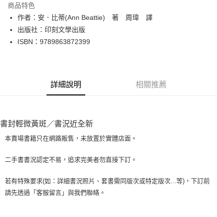
商品特色
Apple Pay
作者：安．比蒂(Ann Beattie) 著 周瑋 譯
出版社：印刻文學出版
街口支付
ISBN：9789863872399
悠遊付
Google Pay
詳細說明
相關推薦
全盈+PAY
大哥付你分期
相關說明
書封輕微黃斑／書況近全新
【大哥付你分期使用說明】
AFTEE先享後付
1.本服務由台灣大哥大提供，台灣大哥大用戶可立即使用無須另外申請。
本賣場書籍只在網路販售，未放置於實體店面。
2.付款方式選擇「大哥付你分期」，訂單成立後會自動跳轉到大哥付的交易
相關說明
流程，驗證手機門號後，選擇欲分期的期數、繳款截止日，確認付款後即完
【關於「AFTEE先享後付」】
二手書書況認定不易，追求完美者勿直接下訂。
成交易。
ATM付款
AFTEE先享後付是「在收到商品之後才付款」的支付方式。 讓您購物簡單
3.實際核准額度、可分期數及費用金額請依後續交易確認頁面所載為準。
便利好安心！
4.訂單成立30分鐘內，如未前往確認交易或遇審核未通過，訂單將自動取
若有特殊要求(如：詳細書況照片、套書需同版次或特定版次...等)，下訂前
１．簡單：不需註冊會員、不需綁卡、不需儲值。
運送方式
消。如遇「轉專審核」未通過狀況，表示未達大哥付你分期系統評分，恕無
請先透過「客服留言」與我們聯絡。
２．便利：只要手機號碼，簡訊認證，即可結帳。
法說明評估內容。
３．安心：先確認商品／服務後，再付款。
全家取貨付款【書籍"本數"8本以上，建議使用中華郵政宅配包
【繳款方式說明】
1.分期款項不併入電信帳單，「大哥付你分期」於每月結算日後寄送繳費提
裹】