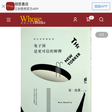
胡思書店
開啟APP
立刻使用官方APP
0
1
/
1