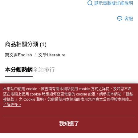
顯示電腦版詳細說明
帳／街口支付／iPASS MONEY」等通路繳費。
２．訂單成立數日內，您將收到繳費通知簡訊。
付款後全家取貨
３．收到繳費通知簡訊後14天內，點擊此簡訊中的連結，可透過四大超商／
【注意事項】
每筆NT$65，滿NT$499(含以上)免運費
ATM／網路銀行／等多元方式進行付款，方視為交易完成。
客服
1.本服務係由「台灣大哥大股份有限公司」（以下簡稱本公司）所提供，讓
※ 請注意：結帳手續完成當下不需立刻繳費，但若您需要取消訂單，請聯絡
用戶於交易時，得透過本服務購買商品或服務，並由商店將買賣／分期付款
7-11取貨付款【書籍"本數"8本以上，建議使用中華郵政宅配
購買商品的店家。未經商家同意取消之訂單仍視為有效，需透過AFTEE先享
買賣價金債權讓與本公司後，依約使用本公司帳單繳交帳款。
後付繳納相關費用。
包裹】
2.基於同意付款使用「大哥付你分期」之契約關係目的，商店將以您的個人
※ 交易是否成功請以「AFTEE先享後付 」之結帳頁面顯示為準，若有關於
資料（包含姓名、電話或地址）提供予台灣大哥大進項蒐集、處理及利用，
每筆NT$65，滿NT$688(含以上)免運費
商品相關分類 (1)
是否繳費成功／繳費後需取消欲退款等相關疑問，請聯繫「AFTEE先享後付
由本公司與您本人進行分期帳單所需資料之確認、核對及更正。
客戶支援中心」
https://netprotections.freshdesk.com/support/home
3.完整用戶服務條款，請詳閱以下連結：
https://oppay.tw/userRule
付款後7-11取貨
英文書English
文學Literature
【注意事項】
每筆NT$65，滿NT$688(含以上)免運費
１．透過由恩沛科技股份有限公司提供之「AFTEE先享後付」服務完成之交
本分類熱銷
全站排行
易，需依本服務之必要範圍內提供個人資料，並將交易相關給付款項請求債
中華郵政包裹
權轉讓予恩沛科技股份有限公司。
每筆NT$65，滿NT$688(含以上)免運費
２．關於個人資料處理事宜，請瀏覽以下網址：
https://aftee.tw/terms/#terms3
本網站中使用 cookie，欲查詢有關本網站使用 cookie 方式之詳情，及若您不希
熱門標籤
中華郵政包裹(離島)
３．未成年的使用者請事先徵得法定代理人或監護人之同意方可使用
望在電腦上使用 cookie 時應如何變更電腦的 cookie 設定，請參閱本網站「
隱私
權條款
「AFTEE先享後付」，若未經同意申辦者引起之損失，本公司不負相關責
」之 Cookie 聲明。您繼續使用本網站即表示您同意本公司得按本網站使
每筆NT$65，滿NT$688(含以上)免運費
用條款之 Cookie 聲明使用 cookie。
了解更多 >
任。
４．使用「AFTEE先享後付」時，將依據個別帳號之用戶狀況，依本公司即
士林門市自取(書送達簡訊通知)
時審查核予不同之上限額度；若仍有額度不足之情形，本公司將視審查結果
免運費
請求用戶進行身份認證。
我知道了
５．嚴禁一人註冊多個帳號或使用他人資訊註冊。若發現惡意使用之情形，
中華郵政【國際航空包裹】*收件人請填寫本名
恩沛科技股份有限公司將有權停止該用戶之使用額度並採取法律行動。
查看運費