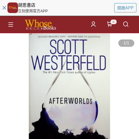
胡思書店
開啟APP
立刻使用官方APP
0
1
/
1