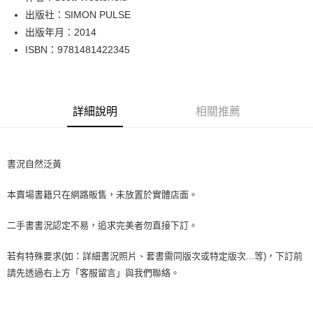
出版社：SIMON PULSE
街口支付
出版年月：2014
悠遊付
ISBN：9781481422345
Google Pay
全盈+PAY
詳細說明
相關推薦
大哥付你分期
相關說明
【大哥付你分期使用說明】
書況自然泛黃
AFTEE先享後付
1.本服務由台灣大哥大提供，台灣大哥大用戶可立即使用無須另外申請。
2.付款方式選擇「大哥付你分期」，訂單成立後會自動跳轉到大哥付的交易
相關說明
流程，驗證手機門號後，選擇欲分期的期數、繳款截止日，確認付款後即完
本賣場書籍只在網路販售，未放置於實體店面。
【關於「AFTEE先享後付」】
成交易。
ATM付款
AFTEE先享後付是「在收到商品之後才付款」的支付方式。 讓您購物簡單
3.實際核准額度、可分期數及費用金額請依後續交易確認頁面所載為準。
便利好安心！
二手書書況認定不易，追求完美者勿直接下訂。
4.訂單成立30分鐘內，如未前往確認交易或遇審核未通過，訂單將自動取
１．簡單：不需註冊會員、不需綁卡、不需儲值。
運送方式
消。如遇「轉專審核」未通過狀況，表示未達大哥付你分期系統評分，恕無
２．便利：只要手機號碼，簡訊認證，即可結帳。
若有特殊要求(如：詳細書況照片、套書需同版次或特定版次...等)，下訂前
法說明評估內容。
３．安心：先確認商品／服務後，再付款。
全家取貨付款【書籍"本數"8本以上，建議使用中華郵政宅配包
【繳款方式說明】
請先透過右上方「客服留言」與我們聯絡。
1.分期款項不併入電信帳單，「大哥付你分期」於每月結算日後寄送繳費提
裹】
【「AFTEE先享後付」結帳流程】
醒簡訊。
１．於結帳方式選擇「AFTEE先享後付」後，將跳轉至「AFTEE先享後付」
每筆NT$65，滿NT$499(含以上)免運費
2.透過簡訊連結打開帳單後，可選擇「超商條碼／台灣大直營門市／銀行轉
結帳頁面，進行簡訊認證並確認金額後，即可完成結帳。