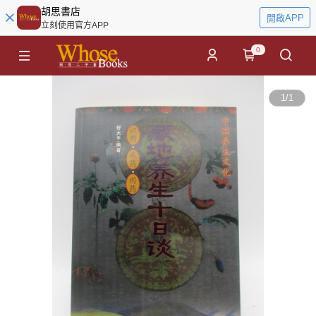
胡思書店
開啟APP
立刻使用官方APP
0
1
/
1