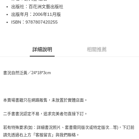
出版社：百花洲文藝出版社
街口支付
出版年月：2006年11月版
悠遊付
ISBN：9787807420255
Google Pay
全盈+PAY
詳細說明
相關推薦
大哥付你分期
相關說明
【大哥付你分期使用說明】
書況自然泛黃／24*18*3cm
AFTEE先享後付
1.本服務由台灣大哥大提供，台灣大哥大用戶可立即使用無須另外申請。
2.付款方式選擇「大哥付你分期」，訂單成立後會自動跳轉到大哥付的交易
相關說明
流程，驗證手機門號後，選擇欲分期的期數、繳款截止日，確認付款後即完
【關於「AFTEE先享後付」】
成交易。
ATM付款
AFTEE先享後付是「在收到商品之後才付款」的支付方式。 讓您購物簡單
3.實際核准額度、可分期數及費用金額請依後續交易確認頁面所載為準。
便利好安心！
本賣場書籍只在網路販售，未放置於實體店面。
4.訂單成立30分鐘內，如未前往確認交易或遇審核未通過，訂單將自動取
１．簡單：不需註冊會員、不需綁卡、不需儲值。
運送方式
消。如遇「轉專審核」未通過狀況，表示未達大哥付你分期系統評分，恕無
２．便利：只要手機號碼，簡訊認證，即可結帳。
二手書書況認定不易，追求完美者勿直接下訂。
法說明評估內容。
３．安心：先確認商品／服務後，再付款。
全家取貨付款【書籍"本數"8本以上，建議使用中華郵政宅配包
【繳款方式說明】
1.分期款項不併入電信帳單，「大哥付你分期」於每月結算日後寄送繳費提
裹】
若有特殊要求(如：詳細書況照片、套書需同版次或特定版次...等)，下訂前
【「AFTEE先享後付」結帳流程】
醒簡訊。
１．於結帳方式選擇「AFTEE先享後付」後，將跳轉至「AFTEE先享後付」
每筆NT$65，滿NT$499(含以上)免運費
請先透過右上方「客服留言」與我們聯絡。
2.透過簡訊連結打開帳單後，可選擇「超商條碼／台灣大直營門市／銀行轉
結帳頁面，進行簡訊認證並確認金額後，即可完成結帳。