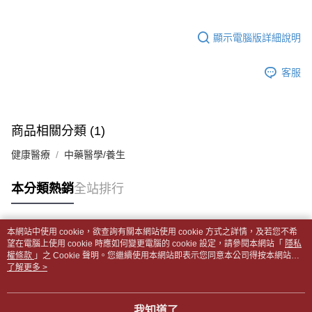
帳／街口支付／iPASS MONEY」等通路繳費。
２．訂單成立數日內，您將收到繳費通知簡訊。
付款後全家取貨
３．收到繳費通知簡訊後14天內，點擊此簡訊中的連結，可透過四大超商／
【注意事項】
每筆NT$65，滿NT$499(含以上)免運費
顯示電腦版詳細說明
ATM／網路銀行／等多元方式進行付款，方視為交易完成。
1.本服務係由「台灣大哥大股份有限公司」（以下簡稱本公司）所提供，讓
※ 請注意：結帳手續完成當下不需立刻繳費，但若您需要取消訂單，請聯絡
用戶於交易時，得透過本服務購買商品或服務，並由商店將買賣／分期付款
7-11取貨付款【書籍"本數"8本以上，建議使用中華郵政宅配
購買商品的店家。未經商家同意取消之訂單仍視為有效，需透過AFTEE先享
買賣價金債權讓與本公司後，依約使用本公司帳單繳交帳款。
客服
後付繳納相關費用。
包裹】
2.基於同意付款使用「大哥付你分期」之契約關係目的，商店將以您的個人
※ 交易是否成功請以「AFTEE先享後付 」之結帳頁面顯示為準，若有關於
資料（包含姓名、電話或地址）提供予台灣大哥大進項蒐集、處理及利用，
每筆NT$65，滿NT$688(含以上)免運費
是否繳費成功／繳費後需取消欲退款等相關疑問，請聯繫「AFTEE先享後付
由本公司與您本人進行分期帳單所需資料之確認、核對及更正。
客戶支援中心」
https://netprotections.freshdesk.com/support/home
3.完整用戶服務條款，請詳閱以下連結：
https://oppay.tw/userRule
付款後7-11取貨
商品相關分類 (1)
【注意事項】
每筆NT$65，滿NT$688(含以上)免運費
１．透過由恩沛科技股份有限公司提供之「AFTEE先享後付」服務完成之交
健康醫療
中藥醫學/養生
易，需依本服務之必要範圍內提供個人資料，並將交易相關給付款項請求債
中華郵政包裹
權轉讓予恩沛科技股份有限公司。
每筆NT$65，滿NT$688(含以上)免運費
本分類熱銷
全站排行
２．關於個人資料處理事宜，請瀏覽以下網址：
https://aftee.tw/terms/#terms3
中華郵政包裹(離島)
３．未成年的使用者請事先徵得法定代理人或監護人之同意方可使用
「AFTEE先享後付」，若未經同意申辦者引起之損失，本公司不負相關責
每筆NT$65，滿NT$688(含以上)免運費
本網站中使用 cookie，欲查詢有關本網站使用 cookie 方式之詳情，及若您不希
任。
熱門標籤
望在電腦上使用 cookie 時應如何變更電腦的 cookie 設定，請參閱本網站「
隱私
４．使用「AFTEE先享後付」時，將依據個別帳號之用戶狀況，依本公司即
權條款
士林門市自取(書送達簡訊通知)
」之 Cookie 聲明。您繼續使用本網站即表示您同意本公司得按本網站使
時審查核予不同之上限額度；若仍有額度不足之情形，本公司將視審查結果
用條款之 Cookie 聲明使用 cookie。
了解更多 >
免運費
請求用戶進行身份認證。
５．嚴禁一人註冊多個帳號或使用他人資訊註冊。若發現惡意使用之情形，
中華郵政【國際航空包裹】*收件人請填寫本名
恩沛科技股份有限公司將有權停止該用戶之使用額度並採取法律行動。
查看運費
我知道了