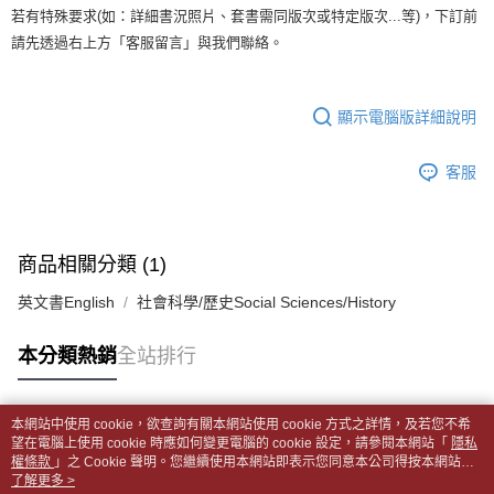
1.分期款項不併入電信帳單，「大哥付你分期」於每月結算日後寄送繳費提
裹】
若有特殊要求(如：詳細書況照片、套書需同版次或特定版次...等)，下訂前
【「AFTEE先享後付」結帳流程】
醒簡訊。
１．於結帳方式選擇「AFTEE先享後付」後，將跳轉至「AFTEE先享後付」
每筆NT$65，滿NT$499(含以上)免運費
請先透過右上方「客服留言」與我們聯絡。
2.透過簡訊連結打開帳單後，可選擇「超商條碼／台灣大直營門市／銀行轉
結帳頁面，進行簡訊認證並確認金額後，即可完成結帳。
帳／街口支付／iPASS MONEY」等通路繳費。
２．訂單成立數日內，您將收到繳費通知簡訊。
付款後全家取貨
３．收到繳費通知簡訊後14天內，點擊此簡訊中的連結，可透過四大超商／
【注意事項】
每筆NT$65，滿NT$499(含以上)免運費
顯示電腦版詳細說明
ATM／網路銀行／等多元方式進行付款，方視為交易完成。
1.本服務係由「台灣大哥大股份有限公司」（以下簡稱本公司）所提供，讓
※ 請注意：結帳手續完成當下不需立刻繳費，但若您需要取消訂單，請聯絡
用戶於交易時，得透過本服務購買商品或服務，並由商店將買賣／分期付款
7-11取貨付款【書籍"本數"8本以上，建議使用中華郵政宅配
購買商品的店家。未經商家同意取消之訂單仍視為有效，需透過AFTEE先享
買賣價金債權讓與本公司後，依約使用本公司帳單繳交帳款。
客服
後付繳納相關費用。
包裹】
2.基於同意付款使用「大哥付你分期」之契約關係目的，商店將以您的個人
※ 交易是否成功請以「AFTEE先享後付 」之結帳頁面顯示為準，若有關於
資料（包含姓名、電話或地址）提供予台灣大哥大進項蒐集、處理及利用，
每筆NT$65，滿NT$688(含以上)免運費
是否繳費成功／繳費後需取消欲退款等相關疑問，請聯繫「AFTEE先享後付
由本公司與您本人進行分期帳單所需資料之確認、核對及更正。
客戶支援中心」
https://netprotections.freshdesk.com/support/home
3.完整用戶服務條款，請詳閱以下連結：
https://oppay.tw/userRule
付款後7-11取貨
商品相關分類 (1)
【注意事項】
每筆NT$65，滿NT$688(含以上)免運費
１．透過由恩沛科技股份有限公司提供之「AFTEE先享後付」服務完成之交
英文書English
社會科學/歷史Social Sciences/History
易，需依本服務之必要範圍內提供個人資料，並將交易相關給付款項請求債
中華郵政包裹
權轉讓予恩沛科技股份有限公司。
每筆NT$65，滿NT$688(含以上)免運費
本分類熱銷
全站排行
２．關於個人資料處理事宜，請瀏覽以下網址：
https://aftee.tw/terms/#terms3
中華郵政包裹(離島)
３．未成年的使用者請事先徵得法定代理人或監護人之同意方可使用
「AFTEE先享後付」，若未經同意申辦者引起之損失，本公司不負相關責
每筆NT$65，滿NT$688(含以上)免運費
本網站中使用 cookie，欲查詢有關本網站使用 cookie 方式之詳情，及若您不希
任。
熱門標籤
望在電腦上使用 cookie 時應如何變更電腦的 cookie 設定，請參閱本網站「
隱私
４．使用「AFTEE先享後付」時，將依據個別帳號之用戶狀況，依本公司即
權條款
士林門市自取(書送達簡訊通知)
」之 Cookie 聲明。您繼續使用本網站即表示您同意本公司得按本網站使
時審查核予不同之上限額度；若仍有額度不足之情形，本公司將視審查結果
用條款之 Cookie 聲明使用 cookie。
了解更多 >
免運費
請求用戶進行身份認證。