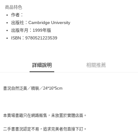
LINE Pay
商品特色
Apple Pay
作者：
出版社：Cambridge University
街口支付
出版年月：1999年版
悠遊付
ISBN：9780521223539
Google Pay
全盈+PAY
詳細說明
相關推薦
大哥付你分期
相關說明
【大哥付你分期使用說明】
書況自然泛黃／精裝／24*16*5cm
AFTEE先享後付
1.本服務由台灣大哥大提供，台灣大哥大用戶可立即使用無須另外申請。
2.付款方式選擇「大哥付你分期」，訂單成立後會自動跳轉到大哥付的交易
相關說明
流程，驗證手機門號後，選擇欲分期的期數、繳款截止日，確認付款後即完
【關於「AFTEE先享後付」】
成交易。
ATM付款
AFTEE先享後付是「在收到商品之後才付款」的支付方式。 讓您購物簡單
3.實際核准額度、可分期數及費用金額請依後續交易確認頁面所載為準。
便利好安心！
本賣場書籍只在網路販售，未放置於實體店面。
4.訂單成立30分鐘內，如未前往確認交易或遇審核未通過，訂單將自動取
１．簡單：不需註冊會員、不需綁卡、不需儲值。
運送方式
消。如遇「轉專審核」未通過狀況，表示未達大哥付你分期系統評分，恕無
２．便利：只要手機號碼，簡訊認證，即可結帳。
二手書書況認定不易，追求完美者勿直接下訂。
法說明評估內容。
３．安心：先確認商品／服務後，再付款。
全家取貨付款【書籍"本數"8本以上，建議使用中華郵政宅配包
【繳款方式說明】