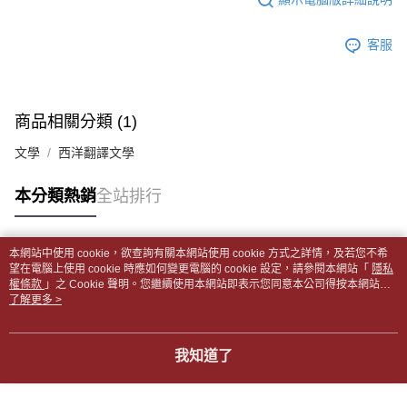
每筆NT$65，滿NT$499(含以上)免運費
2.透過簡訊連結打開帳單後，可選擇「超商條碼／台灣大直營門市／銀行轉
結帳頁面，進行簡訊認證並確認金額後，即可完成結帳。
帳／街口支付／iPASS MONEY」等通路繳費。
２．訂單成立數日內，您將收到繳費通知簡訊。
付款後全家取貨
客服
３．收到繳費通知簡訊後14天內，點擊此簡訊中的連結，可透過四大超商／
【注意事項】
每筆NT$65，滿NT$499(含以上)免運費
ATM／網路銀行／等多元方式進行付款，方視為交易完成。
1.本服務係由「台灣大哥大股份有限公司」（以下簡稱本公司）所提供，讓
※ 請注意：結帳手續完成當下不需立刻繳費，但若您需要取消訂單，請聯絡
用戶於交易時，得透過本服務購買商品或服務，並由商店將買賣／分期付款
7-11取貨付款【書籍"本數"8本以上，建議使用中華郵政宅配
購買商品的店家。未經商家同意取消之訂單仍視為有效，需透過AFTEE先享
買賣價金債權讓與本公司後，依約使用本公司帳單繳交帳款。
後付繳納相關費用。
包裹】
商品相關分類 (1)
2.基於同意付款使用「大哥付你分期」之契約關係目的，商店將以您的個人
※ 交易是否成功請以「AFTEE先享後付 」之結帳頁面顯示為準，若有關於
資料（包含姓名、電話或地址）提供予台灣大哥大進項蒐集、處理及利用，
每筆NT$65，滿NT$688(含以上)免運費
是否繳費成功／繳費後需取消欲退款等相關疑問，請聯繫「AFTEE先享後付
文學
西洋翻譯文學
由本公司與您本人進行分期帳單所需資料之確認、核對及更正。
客戶支援中心」
https://netprotections.freshdesk.com/support/home
3.完整用戶服務條款，請詳閱以下連結：
https://oppay.tw/userRule
付款後7-11取貨
【注意事項】
本分類熱銷
全站排行
每筆NT$65，滿NT$688(含以上)免運費
１．透過由恩沛科技股份有限公司提供之「AFTEE先享後付」服務完成之交
易，需依本服務之必要範圍內提供個人資料，並將交易相關給付款項請求債
中華郵政包裹
權轉讓予恩沛科技股份有限公司。
本網站中使用 cookie，欲查詢有關本網站使用 cookie 方式之詳情，及若您不希
每筆NT$65，滿NT$688(含以上)免運費
２．關於個人資料處理事宜，請瀏覽以下網址：
熱門標籤
望在電腦上使用 cookie 時應如何變更電腦的 cookie 設定，請參閱本網站「
隱私
https://aftee.tw/terms/#terms3
權條款
」之 Cookie 聲明。您繼續使用本網站即表示您同意本公司得按本網站使
中華郵政包裹(離島)
３．未成年的使用者請事先徵得法定代理人或監護人之同意方可使用
用條款之 Cookie 聲明使用 cookie。
了解更多 >
「AFTEE先享後付」，若未經同意申辦者引起之損失，本公司不負相關責
每筆NT$65，滿NT$688(含以上)免運費
任。
４．使用「AFTEE先享後付」時，將依據個別帳號之用戶狀況，依本公司即
士林門市自取(書送達簡訊通知)
我知道了
時審查核予不同之上限額度；若仍有額度不足之情形，本公司將視審查結果
免運費
請求用戶進行身份認證。
５．嚴禁一人註冊多個帳號或使用他人資訊註冊。若發現惡意使用之情形，
中華郵政【國際航空包裹】*收件人請填寫本名
恩沛科技股份有限公司將有權停止該用戶之使用額度並採取法律行動。
查看運費