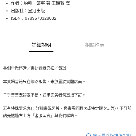
Apple Pay
作者：約翰．鄧寧 著 王瑞徽 譯
出版社：皇冠出版
街口支付
ISBN：9789573328032
悠遊付
Google Pay
詳細說明
相關推薦
全盈+PAY
大哥付你分期
相關說明
書側些微髒污／書封邊緣磨損／黃斑
【大哥付你分期使用說明】
AFTEE先享後付
1.本服務由台灣大哥大提供，台灣大哥大用戶可立即使用無須另外申請。
本賣場書籍只在網路販售，未放置於實體店面。
2.付款方式選擇「大哥付你分期」，訂單成立後會自動跳轉到大哥付的交易
相關說明
流程，驗證手機門號後，選擇欲分期的期數、繳款截止日，確認付款後即完
【關於「AFTEE先享後付」】
成交易。
二手書書況認定不易，追求完美者勿直接下訂。
ATM付款
AFTEE先享後付是「在收到商品之後才付款」的支付方式。 讓您購物簡單
3.實際核准額度、可分期數及費用金額請依後續交易確認頁面所載為準。
便利好安心！
4.訂單成立30分鐘內，如未前往確認交易或遇審核未通過，訂單將自動取
１．簡單：不需註冊會員、不需綁卡、不需儲值。
若有特殊要求(如：詳細書況照片、套書需同版次或特定版次...等)，下訂前
運送方式
消。如遇「轉專審核」未通過狀況，表示未達大哥付你分期系統評分，恕無
２．便利：只要手機號碼，簡訊認證，即可結帳。
請先透過右上方「客服留言」與我們聯絡。
法說明評估內容。
３．安心：先確認商品／服務後，再付款。
全家取貨付款【書籍"本數"8本以上，建議使用中華郵政宅配包
【繳款方式說明】
1.分期款項不併入電信帳單，「大哥付你分期」於每月結算日後寄送繳費提
裹】
【「AFTEE先享後付」結帳流程】
醒簡訊。
１．於結帳方式選擇「AFTEE先享後付」後，將跳轉至「AFTEE先享後付」
顯示電腦版詳細說明