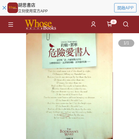
胡思書店
開啟APP
立刻使用官方APP
0
1
/
1