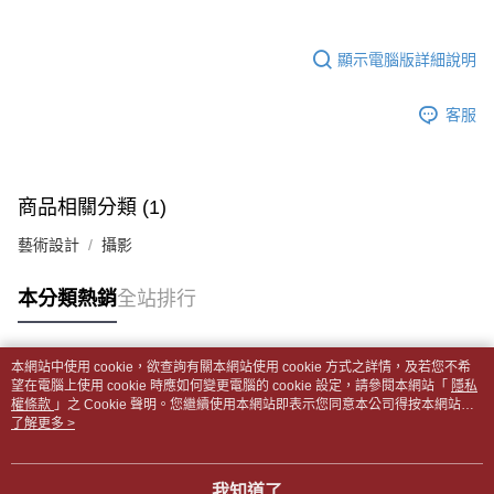
帳／街口支付／iPASS MONEY」等通路繳費。
２．訂單成立數日內，您將收到繳費通知簡訊。
付款後全家取貨
３．收到繳費通知簡訊後14天內，點擊此簡訊中的連結，可透過四大超商／
【注意事項】
每筆NT$65，滿NT$499(含以上)免運費
顯示電腦版詳細說明
ATM／網路銀行／等多元方式進行付款，方視為交易完成。
1.本服務係由「台灣大哥大股份有限公司」（以下簡稱本公司）所提供，讓
※ 請注意：結帳手續完成當下不需立刻繳費，但若您需要取消訂單，請聯絡
用戶於交易時，得透過本服務購買商品或服務，並由商店將買賣／分期付款
7-11取貨付款【書籍"本數"8本以上，建議使用中華郵政宅配
購買商品的店家。未經商家同意取消之訂單仍視為有效，需透過AFTEE先享
買賣價金債權讓與本公司後，依約使用本公司帳單繳交帳款。
客服
後付繳納相關費用。
包裹】
2.基於同意付款使用「大哥付你分期」之契約關係目的，商店將以您的個人
※ 交易是否成功請以「AFTEE先享後付 」之結帳頁面顯示為準，若有關於
資料（包含姓名、電話或地址）提供予台灣大哥大進項蒐集、處理及利用，
每筆NT$65，滿NT$688(含以上)免運費
是否繳費成功／繳費後需取消欲退款等相關疑問，請聯繫「AFTEE先享後付
由本公司與您本人進行分期帳單所需資料之確認、核對及更正。
客戶支援中心」
https://netprotections.freshdesk.com/support/home
3.完整用戶服務條款，請詳閱以下連結：
https://oppay.tw/userRule
付款後7-11取貨
商品相關分類 (1)
【注意事項】
每筆NT$65，滿NT$688(含以上)免運費
１．透過由恩沛科技股份有限公司提供之「AFTEE先享後付」服務完成之交
藝術設計
攝影
易，需依本服務之必要範圍內提供個人資料，並將交易相關給付款項請求債
中華郵政包裹
權轉讓予恩沛科技股份有限公司。
每筆NT$65，滿NT$688(含以上)免運費
本分類熱銷
全站排行
２．關於個人資料處理事宜，請瀏覽以下網址：
https://aftee.tw/terms/#terms3
中華郵政包裹(離島)
３．未成年的使用者請事先徵得法定代理人或監護人之同意方可使用
「AFTEE先享後付」，若未經同意申辦者引起之損失，本公司不負相關責
每筆NT$65，滿NT$688(含以上)免運費
本網站中使用 cookie，欲查詢有關本網站使用 cookie 方式之詳情，及若您不希
任。
熱門標籤
望在電腦上使用 cookie 時應如何變更電腦的 cookie 設定，請參閱本網站「
隱私
４．使用「AFTEE先享後付」時，將依據個別帳號之用戶狀況，依本公司即
權條款
士林門市自取(書送達簡訊通知)
」之 Cookie 聲明。您繼續使用本網站即表示您同意本公司得按本網站使
時審查核予不同之上限額度；若仍有額度不足之情形，本公司將視審查結果
用條款之 Cookie 聲明使用 cookie。
了解更多 >
免運費
請求用戶進行身份認證。
５．嚴禁一人註冊多個帳號或使用他人資訊註冊。若發現惡意使用之情形，
中華郵政【國際航空包裹】*收件人請填寫本名
恩沛科技股份有限公司將有權停止該用戶之使用額度並採取法律行動。
查看運費
我知道了