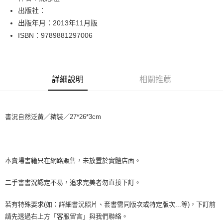
出版社：
街口支付
出版年月：2013年11月版
悠遊付
ISBN：9789881297006
Google Pay
全盈+PAY
詳細說明
相關推薦
大哥付你分期
相關說明
【大哥付你分期使用說明】
書況自然泛黃／精裝／27*26*3cm
AFTEE先享後付
1.本服務由台灣大哥大提供，台灣大哥大用戶可立即使用無須另外申請。
2.付款方式選擇「大哥付你分期」，訂單成立後會自動跳轉到大哥付的交易
相關說明
流程，驗證手機門號後，選擇欲分期的期數、繳款截止日，確認付款後即完
【關於「AFTEE先享後付」】
成交易。
ATM付款
AFTEE先享後付是「在收到商品之後才付款」的支付方式。 讓您購物簡單
3.實際核准額度、可分期數及費用金額請依後續交易確認頁面所載為準。
便利好安心！
本賣場書籍只在網路販售，未放置於實體店面。
4.訂單成立30分鐘內，如未前往確認交易或遇審核未通過，訂單將自動取
１．簡單：不需註冊會員、不需綁卡、不需儲值。
運送方式
消。如遇「轉專審核」未通過狀況，表示未達大哥付你分期系統評分，恕無
２．便利：只要手機號碼，簡訊認證，即可結帳。
二手書書況認定不易，追求完美者勿直接下訂。
法說明評估內容。
３．安心：先確認商品／服務後，再付款。
全家取貨付款【書籍"本數"8本以上，建議使用中華郵政宅配包
【繳款方式說明】
1.分期款項不併入電信帳單，「大哥付你分期」於每月結算日後寄送繳費提
裹】
若有特殊要求(如：詳細書況照片、套書需同版次或特定版次...等)，下訂前
【「AFTEE先享後付」結帳流程】
醒簡訊。
１．於結帳方式選擇「AFTEE先享後付」後，將跳轉至「AFTEE先享後付」
每筆NT$65，滿NT$499(含以上)免運費
請先透過右上方「客服留言」與我們聯絡。
2.透過簡訊連結打開帳單後，可選擇「超商條碼／台灣大直營門市／銀行轉
結帳頁面，進行簡訊認證並確認金額後，即可完成結帳。