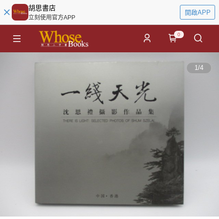
胡思書店
開啟APP
立刻使用官方APP
0
1
/
4