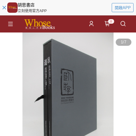
胡思書店
開啟APP
立刻使用官方APP
0
1
/
7