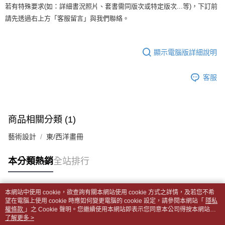
１．於結帳方式選擇「AFTEE先享後付」後，將跳轉至「AFTEE先享後付」
每筆NT$65，滿NT$499(含以上)免運費
若有特殊要求(如：詳細書況照片、套書需同版次或特定版次...等)，下訂前
2.透過簡訊連結打開帳單後，可選擇「超商條碼／台灣大直營門市／銀行轉
結帳頁面，進行簡訊認證並確認金額後，即可完成結帳。
帳／街口支付／iPASS MONEY」等通路繳費。
請先透過右上方「客服留言」與我們聯絡。
２．訂單成立數日內，您將收到繳費通知簡訊。
付款後全家取貨
３．收到繳費通知簡訊後14天內，點擊此簡訊中的連結，可透過四大超商／
【注意事項】
每筆NT$65，滿NT$499(含以上)免運費
ATM／網路銀行／等多元方式進行付款，方視為交易完成。
1.本服務係由「台灣大哥大股份有限公司」（以下簡稱本公司）所提供，讓
※ 請注意：結帳手續完成當下不需立刻繳費，但若您需要取消訂單，請聯絡
顯示電腦版詳細說明
用戶於交易時，得透過本服務購買商品或服務，並由商店將買賣／分期付款
7-11取貨付款【書籍"本數"8本以上，建議使用中華郵政宅配
購買商品的店家。未經商家同意取消之訂單仍視為有效，需透過AFTEE先享
買賣價金債權讓與本公司後，依約使用本公司帳單繳交帳款。
後付繳納相關費用。
包裹】
2.基於同意付款使用「大哥付你分期」之契約關係目的，商店將以您的個人
※ 交易是否成功請以「AFTEE先享後付 」之結帳頁面顯示為準，若有關於
客服
資料（包含姓名、電話或地址）提供予台灣大哥大進項蒐集、處理及利用，
每筆NT$65，滿NT$688(含以上)免運費
是否繳費成功／繳費後需取消欲退款等相關疑問，請聯繫「AFTEE先享後付
由本公司與您本人進行分期帳單所需資料之確認、核對及更正。
客戶支援中心」
https://netprotections.freshdesk.com/support/home
3.完整用戶服務條款，請詳閱以下連結：
https://oppay.tw/userRule
付款後7-11取貨
【注意事項】
每筆NT$65，滿NT$688(含以上)免運費
商品相關分類 (1)
１．透過由恩沛科技股份有限公司提供之「AFTEE先享後付」服務完成之交
易，需依本服務之必要範圍內提供個人資料，並將交易相關給付款項請求債
中華郵政包裹
藝術設計
東/西洋畫冊
權轉讓予恩沛科技股份有限公司。
每筆NT$65，滿NT$688(含以上)免運費
２．關於個人資料處理事宜，請瀏覽以下網址：
https://aftee.tw/terms/#terms3
本分類熱銷
全站排行
中華郵政包裹(離島)
３．未成年的使用者請事先徵得法定代理人或監護人之同意方可使用
「AFTEE先享後付」，若未經同意申辦者引起之損失，本公司不負相關責
每筆NT$65，滿NT$688(含以上)免運費
任。
本網站中使用 cookie，欲查詢有關本網站使用 cookie 方式之詳情，及若您不希
４．使用「AFTEE先享後付」時，將依據個別帳號之用戶狀況，依本公司即
士林門市自取(書送達簡訊通知)
熱門標籤
望在電腦上使用 cookie 時應如何變更電腦的 cookie 設定，請參閱本網站「
隱私
時審查核予不同之上限額度；若仍有額度不足之情形，本公司將視審查結果
權條款
」之 Cookie 聲明。您繼續使用本網站即表示您同意本公司得按本網站使
免運費
請求用戶進行身份認證。
用條款之 Cookie 聲明使用 cookie。
了解更多 >
５．嚴禁一人註冊多個帳號或使用他人資訊註冊。若發現惡意使用之情形，