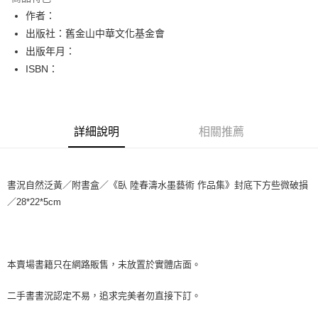
Apple Pay
作者：
出版社：舊金山中華文化基金會
街口支付
出版年月：
悠遊付
ISBN：
Google Pay
全盈+PAY
詳細說明
相關推薦
大哥付你分期
相關說明
【大哥付你分期使用說明】
書況自然泛黃／附書盒／《臥 陸春濤水墨藝術 作品集》封底下方些微破損
AFTEE先享後付
1.本服務由台灣大哥大提供，台灣大哥大用戶可立即使用無須另外申請。
／28*22*5cm
2.付款方式選擇「大哥付你分期」，訂單成立後會自動跳轉到大哥付的交易
相關說明
流程，驗證手機門號後，選擇欲分期的期數、繳款截止日，確認付款後即完
【關於「AFTEE先享後付」】
成交易。
ATM付款
AFTEE先享後付是「在收到商品之後才付款」的支付方式。 讓您購物簡單
3.實際核准額度、可分期數及費用金額請依後續交易確認頁面所載為準。
便利好安心！
4.訂單成立30分鐘內，如未前往確認交易或遇審核未通過，訂單將自動取
１．簡單：不需註冊會員、不需綁卡、不需儲值。
本賣場書籍只在網路販售，未放置於實體店面。
運送方式
消。如遇「轉專審核」未通過狀況，表示未達大哥付你分期系統評分，恕無
２．便利：只要手機號碼，簡訊認證，即可結帳。
法說明評估內容。
３．安心：先確認商品／服務後，再付款。
全家取貨付款【書籍"本數"8本以上，建議使用中華郵政宅配包
【繳款方式說明】
二手書書況認定不易，追求完美者勿直接下訂。
1.分期款項不併入電信帳單，「大哥付你分期」於每月結算日後寄送繳費提
裹】
【「AFTEE先享後付」結帳流程】
醒簡訊。