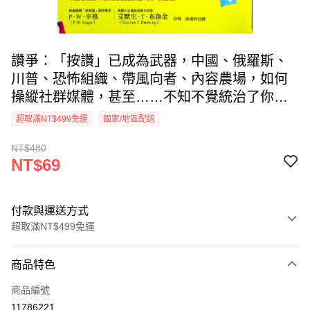
讚爭：「按讚」已成為武器，中國、俄羅斯、
川普、恐怖組織、帶風向者、內容農場，如何
操縱社群媒體，甚至……不知不覺統治了你／
P．W．辛格，艾默生．T．布魯金 著
超取滿NT$499免運
國家/地區配送
NT$480
NT$69
付款與運送方式
超取滿NT$499免運
付款方式
商品特色
信用卡一次付款
商品編號
超商取貨付款
11786221