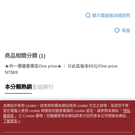
全家取貨付款【書籍"本數"8本以上，建議使用中華郵政宅配包
【繳款方式說明】
1.分期款項不併入電信帳單，「大哥付你分期」於每月結算日後寄送繳費提
裹】
【「AFTEE先享後付」結帳流程】
醒簡訊。
１．於結帳方式選擇「AFTEE先享後付」後，將跳轉至「AFTEE先享後付」
顯示電腦版詳細說明
每筆NT$65，滿NT$499(含以上)免運費
2.透過簡訊連結打開帳單後，可選擇「超商條碼／台灣大直營門市／銀行轉
結帳頁面，進行簡訊認證並確認金額後，即可完成結帳。
帳／街口支付／iPASS MONEY」等通路繳費。
２．訂單成立數日內，您將收到繳費通知簡訊。
付款後全家取貨
客服
３．收到繳費通知簡訊後14天內，點擊此簡訊中的連結，可透過四大超商／
【注意事項】
每筆NT$65，滿NT$499(含以上)免運費
ATM／網路銀行／等多元方式進行付款，方視為交易完成。
1.本服務係由「台灣大哥大股份有限公司」（以下簡稱本公司）所提供，讓
※ 請注意：結帳手續完成當下不需立刻繳費，但若您需要取消訂單，請聯絡
用戶於交易時，得透過本服務購買商品或服務，並由商店將買賣／分期付款
7-11取貨付款【書籍"本數"8本以上，建議使用中華郵政宅配
購買商品的店家。未經商家同意取消之訂單仍視為有效，需透過AFTEE先享
買賣價金債權讓與本公司後，依約使用本公司帳單繳交帳款。
後付繳納相關費用。
包裹】
商品相關分類 (1)
2.基於同意付款使用「大哥付你分期」之契約關係目的，商店將以您的個人
※ 交易是否成功請以「AFTEE先享後付 」之結帳頁面顯示為準，若有關於
資料（包含姓名、電話或地址）提供予台灣大哥大進項蒐集、處理及利用，
每筆NT$65，滿NT$688(含以上)免運費
是否繳費成功／繳費後需取消欲退款等相關疑問，請聯繫「AFTEE先享後付
🔥均一價優惠專區One price🔥
🛒此區每本69元/One price
由本公司與您本人進行分期帳單所需資料之確認、核對及更正。
客戶支援中心」
https://netprotections.freshdesk.com/support/home
3.完整用戶服務條款，請詳閱以下連結：
https://oppay.tw/userRule
NT$69
付款後7-11取貨
【注意事項】
每筆NT$65，滿NT$688(含以上)免運費
１．透過由恩沛科技股份有限公司提供之「AFTEE先享後付」服務完成之交
本分類熱銷
全站排行
易，需依本服務之必要範圍內提供個人資料，並將交易相關給付款項請求債
中華郵政包裹
權轉讓予恩沛科技股份有限公司。
每筆NT$65，滿NT$688(含以上)免運費
２．關於個人資料處理事宜，請瀏覽以下網址：
本網站中使用 cookie，欲查詢有關本網站使用 cookie 方式之詳情，及若您不希
https://aftee.tw/terms/#terms3
熱門標籤
望在電腦上使用 cookie 時應如何變更電腦的 cookie 設定，請參閱本網站「
隱私
中華郵政包裹(離島)
３．未成年的使用者請事先徵得法定代理人或監護人之同意方可使用
權條款
」之 Cookie 聲明。您繼續使用本網站即表示您同意本公司得按本網站使
「AFTEE先享後付」，若未經同意申辦者引起之損失，本公司不負相關責
每筆NT$65，滿NT$688(含以上)免運費
用條款之 Cookie 聲明使用 cookie。
了解更多 >
任。
４．使用「AFTEE先享後付」時，將依據個別帳號之用戶狀況，依本公司即
士林門市自取(書送達簡訊通知)
時審查核予不同之上限額度；若仍有額度不足之情形，本公司將視審查結果