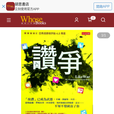
胡思書店
開啟APP
立刻使用官方APP
0
1
/
1