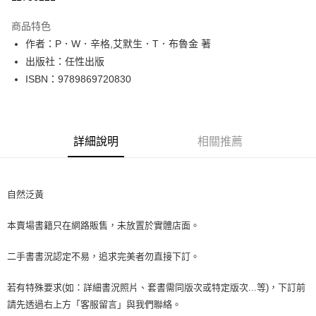
LINE Pay
商品特色
Apple Pay
作者：P．W．辛格,艾默生．T．布魯金 著
出版社：任性出版
街口支付
ISBN：9789869720830
悠遊付
Google Pay
詳細說明
相關推薦
全盈+PAY
大哥付你分期
相關說明
自然泛黃
【大哥付你分期使用說明】
AFTEE先享後付
1.本服務由台灣大哥大提供，台灣大哥大用戶可立即使用無須另外申請。
本賣場書籍只在網路販售，未放置於實體店面。
2.付款方式選擇「大哥付你分期」，訂單成立後會自動跳轉到大哥付的交易
相關說明
流程，驗證手機門號後，選擇欲分期的期數、繳款截止日，確認付款後即完
【關於「AFTEE先享後付」】
成交易。
二手書書況認定不易，追求完美者勿直接下訂。
ATM付款
AFTEE先享後付是「在收到商品之後才付款」的支付方式。 讓您購物簡單
3.實際核准額度、可分期數及費用金額請依後續交易確認頁面所載為準。
便利好安心！
4.訂單成立30分鐘內，如未前往確認交易或遇審核未通過，訂單將自動取
１．簡單：不需註冊會員、不需綁卡、不需儲值。
若有特殊要求(如：詳細書況照片、套書需同版次或特定版次...等)，下訂前
運送方式
消。如遇「轉專審核」未通過狀況，表示未達大哥付你分期系統評分，恕無
２．便利：只要手機號碼，簡訊認證，即可結帳。
請先透過右上方「客服留言」與我們聯絡。
法說明評估內容。
３．安心：先確認商品／服務後，再付款。