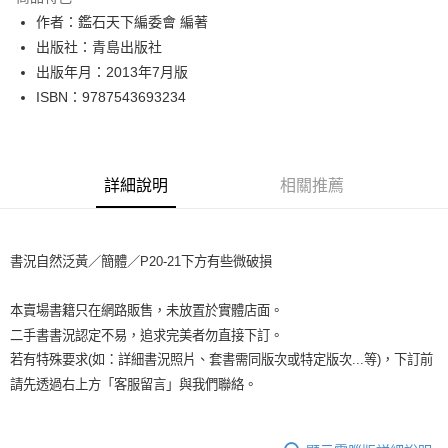
Apple Pay
作者：鑑石天下編委會 編著
出版社：青島出版社
街口支付
出版年月：2013年7月版
悠遊付
ISBN：9787543693234
Google Pay
全盈+PAY
詳細說明
相關推薦
大哥付你分期
相關說明
【大哥付你分期使用說明】
書況自然泛黃／簡體／P20-21下方有些微破損
AFTEE先享後付
1.本服務由台灣大哥大提供，台灣大哥大用戶可立即使用無須另外申請。
2.付款方式選擇「大哥付你分期」，訂單成立後會自動跳轉到大哥付的交易
相關說明
流程，驗證手機門號後，選擇欲分期的期數、繳款截止日，確認付款後即完
本賣場書籍只在網路販售，未放置於實體店面。
【關於「AFTEE先享後付」】
成交易。
ATM付款
AFTEE先享後付是「在收到商品之後才付款」的支付方式。 讓您購物簡單
二手書書況認定不易，追求完美者勿直接下訂。
3.實際核准額度、可分期數及費用金額請依後續交易確認頁面所載為準。
便利好安心！
4.訂單成立30分鐘內，如未前往確認交易或遇審核未通過，訂單將自動取
若有特殊要求(如：詳細書況照片、套書需同版次或特定版次...等)，下訂前
１．簡單：不需註冊會員、不需綁卡、不需儲值。
運送方式
消。如遇「轉專審核」未通過狀況，表示未達大哥付你分期系統評分，恕無
２．便利：只要手機號碼，簡訊認證，即可結帳。
請先透過右上方「客服留言」與我們聯絡。
法說明評估內容。
３．安心：先確認商品／服務後，再付款。
全家取貨付款【書籍"本數"8本以上，建議使用中華郵政宅配包
【繳款方式說明】
1.分期款項不併入電信帳單，「大哥付你分期」於每月結算日後寄送繳費提
裹】
【「AFTEE先享後付」結帳流程】
醒簡訊。