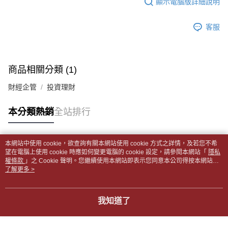
顯示電腦版詳細說明
１．於結帳方式選擇「AFTEE先享後付」後，將跳轉至「AFTEE先享後付」
每筆NT$65，滿NT$499(含以上)免運費
2.透過簡訊連結打開帳單後，可選擇「超商條碼／台灣大直營門市／銀行轉
結帳頁面，進行簡訊認證並確認金額後，即可完成結帳。
帳／街口支付／iPASS MONEY」等通路繳費。
２．訂單成立數日內，您將收到繳費通知簡訊。
付款後全家取貨
客服
３．收到繳費通知簡訊後14天內，點擊此簡訊中的連結，可透過四大超商／
【注意事項】
每筆NT$65，滿NT$499(含以上)免運費
ATM／網路銀行／等多元方式進行付款，方視為交易完成。
1.本服務係由「台灣大哥大股份有限公司」（以下簡稱本公司）所提供，讓
※ 請注意：結帳手續完成當下不需立刻繳費，但若您需要取消訂單，請聯絡
用戶於交易時，得透過本服務購買商品或服務，並由商店將買賣／分期付款
7-11取貨付款【書籍"本數"8本以上，建議使用中華郵政宅配
購買商品的店家。未經商家同意取消之訂單仍視為有效，需透過AFTEE先享
買賣價金債權讓與本公司後，依約使用本公司帳單繳交帳款。
後付繳納相關費用。
商品相關分類 (1)
包裹】
2.基於同意付款使用「大哥付你分期」之契約關係目的，商店將以您的個人
※ 交易是否成功請以「AFTEE先享後付 」之結帳頁面顯示為準，若有關於
資料（包含姓名、電話或地址）提供予台灣大哥大進項蒐集、處理及利用，
每筆NT$65，滿NT$688(含以上)免運費
是否繳費成功／繳費後需取消欲退款等相關疑問，請聯繫「AFTEE先享後付
財經企管
投資理財
由本公司與您本人進行分期帳單所需資料之確認、核對及更正。
客戶支援中心」
https://netprotections.freshdesk.com/support/home
3.完整用戶服務條款，請詳閱以下連結：
https://oppay.tw/userRule
付款後7-11取貨
本分類熱銷
全站排行
【注意事項】
每筆NT$65，滿NT$688(含以上)免運費
１．透過由恩沛科技股份有限公司提供之「AFTEE先享後付」服務完成之交
易，需依本服務之必要範圍內提供個人資料，並將交易相關給付款項請求債
中華郵政包裹
權轉讓予恩沛科技股份有限公司。
本網站中使用 cookie，欲查詢有關本網站使用 cookie 方式之詳情，及若您不希
每筆NT$65，滿NT$688(含以上)免運費
熱門標籤
２．關於個人資料處理事宜，請瀏覽以下網址：
望在電腦上使用 cookie 時應如何變更電腦的 cookie 設定，請參閱本網站「
隱私
https://aftee.tw/terms/#terms3
權條款
」之 Cookie 聲明。您繼續使用本網站即表示您同意本公司得按本網站使
中華郵政包裹(離島)
３．未成年的使用者請事先徵得法定代理人或監護人之同意方可使用
用條款之 Cookie 聲明使用 cookie。
了解更多 >
「AFTEE先享後付」，若未經同意申辦者引起之損失，本公司不負相關責
每筆NT$65，滿NT$688(含以上)免運費
任。
４．使用「AFTEE先享後付」時，將依據個別帳號之用戶狀況，依本公司即
士林門市自取(書送達簡訊通知)
我知道了
時審查核予不同之上限額度；若仍有額度不足之情形，本公司將視審查結果
免運費
請求用戶進行身份認證。
５．嚴禁一人註冊多個帳號或使用他人資訊註冊。若發現惡意使用之情形，