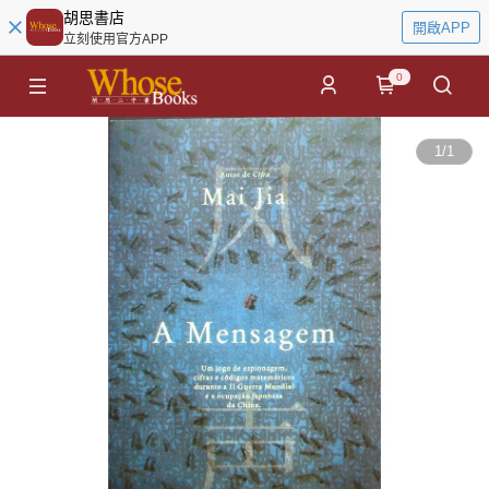
胡思書店
開啟APP
立刻使用官方APP
0
1
/
1