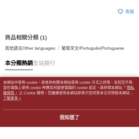
１．於結帳方式選擇「AFTEE先享後付」後，將跳轉至「AFTEE先享後付」
每筆NT$65，滿NT$499(含以上)免運費
2.透過簡訊連結打開帳單後，可選擇「超商條碼／台灣大直營門市／銀行轉
結帳頁面，進行簡訊認證並確認金額後，即可完成結帳。
帳／街口支付／iPASS MONEY」等通路繳費。
客服
２．訂單成立數日內，您將收到繳費通知簡訊。
付款後全家取貨
３．收到繳費通知簡訊後14天內，點擊此簡訊中的連結，可透過四大超商／
【注意事項】
每筆NT$65，滿NT$499(含以上)免運費
ATM／網路銀行／等多元方式進行付款，方視為交易完成。
1.本服務係由「台灣大哥大股份有限公司」（以下簡稱本公司）所提供，讓
※ 請注意：結帳手續完成當下不需立刻繳費，但若您需要取消訂單，請聯絡
用戶於交易時，得透過本服務購買商品或服務，並由商店將買賣／分期付款
7-11取貨付款【書籍"本數"8本以上，建議使用中華郵政宅配
購買商品的店家。未經商家同意取消之訂單仍視為有效，需透過AFTEE先享
商品相關分類 (1)
買賣價金債權讓與本公司後，依約使用本公司帳單繳交帳款。
後付繳納相關費用。
包裹】
2.基於同意付款使用「大哥付你分期」之契約關係目的，商店將以您的個人
※ 交易是否成功請以「AFTEE先享後付 」之結帳頁面顯示為準，若有關於
其他語言Other languages
葡萄牙文/Português/Portuguese
資料（包含姓名、電話或地址）提供予台灣大哥大進項蒐集、處理及利用，
每筆NT$65，滿NT$688(含以上)免運費
是否繳費成功／繳費後需取消欲退款等相關疑問，請聯繫「AFTEE先享後付
由本公司與您本人進行分期帳單所需資料之確認、核對及更正。
客戶支援中心」
https://netprotections.freshdesk.com/support/home
3.完整用戶服務條款，請詳閱以下連結：
https://oppay.tw/userRule
本分類熱銷
全站排行
付款後7-11取貨
【注意事項】
每筆NT$65，滿NT$688(含以上)免運費
１．透過由恩沛科技股份有限公司提供之「AFTEE先享後付」服務完成之交
易，需依本服務之必要範圍內提供個人資料，並將交易相關給付款項請求債
中華郵政包裹
本網站中使用 cookie，欲查詢有關本網站使用 cookie 方式之詳情，及若您不希
權轉讓予恩沛科技股份有限公司。
熱門標籤
望在電腦上使用 cookie 時應如何變更電腦的 cookie 設定，請參閱本網站「
隱私
每筆NT$65，滿NT$688(含以上)免運費
２．關於個人資料處理事宜，請瀏覽以下網址：
權條款
」之 Cookie 聲明。您繼續使用本網站即表示您同意本公司得按本網站使
https://aftee.tw/terms/#terms3
用條款之 Cookie 聲明使用 cookie。
了解更多 >
中華郵政包裹(離島)
３．未成年的使用者請事先徵得法定代理人或監護人之同意方可使用
「AFTEE先享後付」，若未經同意申辦者引起之損失，本公司不負相關責
每筆NT$65，滿NT$688(含以上)免運費
任。
我知道了
４．使用「AFTEE先享後付」時，將依據個別帳號之用戶狀況，依本公司即
士林門市自取(書送達簡訊通知)
時審查核予不同之上限額度；若仍有額度不足之情形，本公司將視審查結果
免運費
請求用戶進行身份認證。
５．嚴禁一人註冊多個帳號或使用他人資訊註冊。若發現惡意使用之情形，