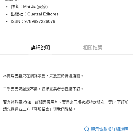
Apple Pay
作者：Mai Jia(麥家)
出版社：Quetzal Editores
街口支付
ISBN：9789897226076
悠遊付
Google Pay
詳細說明
相關推薦
全盈+PAY
大哥付你分期
相關說明
【大哥付你分期使用說明】
本賣場書籍只在網路販售，未放置於實體店面。
AFTEE先享後付
1.本服務由台灣大哥大提供，台灣大哥大用戶可立即使用無須另外申請。
2.付款方式選擇「大哥付你分期」，訂單成立後會自動跳轉到大哥付的交易
相關說明
二手書書況認定不易，追求完美者勿直接下訂。
流程，驗證手機門號後，選擇欲分期的期數、繳款截止日，確認付款後即完
【關於「AFTEE先享後付」】
成交易。
ATM付款
AFTEE先享後付是「在收到商品之後才付款」的支付方式。 讓您購物簡單
3.實際核准額度、可分期數及費用金額請依後續交易確認頁面所載為準。
若有特殊要求(如：詳細書況照片、套書需同版次或特定版次...等)，下訂前
便利好安心！
4.訂單成立30分鐘內，如未前往確認交易或遇審核未通過，訂單將自動取
１．簡單：不需註冊會員、不需綁卡、不需儲值。
請先透過右上方「客服留言」與我們聯絡。
運送方式
消。如遇「轉專審核」未通過狀況，表示未達大哥付你分期系統評分，恕無
２．便利：只要手機號碼，簡訊認證，即可結帳。
法說明評估內容。
３．安心：先確認商品／服務後，再付款。
全家取貨付款【書籍"本數"8本以上，建議使用中華郵政宅配包
【繳款方式說明】
1.分期款項不併入電信帳單，「大哥付你分期」於每月結算日後寄送繳費提
裹】
顯示電腦版詳細說明
【「AFTEE先享後付」結帳流程】
醒簡訊。