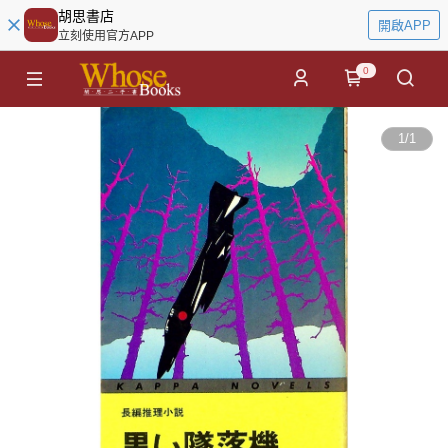
胡思書店
開啟APP
立刻使用官方APP
0
1
/
1