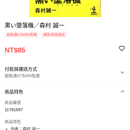
黒い墜落機／森村 誠一
超取滿NT$499免運
國家/地區配送
NT$85
付款與運送方式
超取滿NT$499免運
付款方式
商品特色
信用卡一次付款
商品編號
超商取貨付款
11781597
LINE Pay
商品特色
Apple Pay
作者：森村 誠一