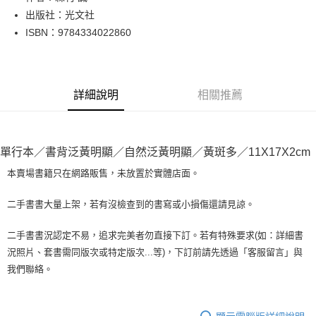
出版社：光文社
街口支付
ISBN：9784334022860
悠遊付
Google Pay
詳細說明
相關推薦
全盈+PAY
大哥付你分期
相關說明
單行本／書背泛黃明顯／自然泛黃明顯／黃斑多／11X17X2cm
【大哥付你分期使用說明】
AFTEE先享後付
1.本服務由台灣大哥大提供，台灣大哥大用戶可立即使用無須另外申請。
本賣場書籍只在網路販售，未放置於實體店面。
2.付款方式選擇「大哥付你分期」，訂單成立後會自動跳轉到大哥付的交易
相關說明
流程，驗證手機門號後，選擇欲分期的期數、繳款截止日，確認付款後即完
【關於「AFTEE先享後付」】
二手書書大量上架，若有沒檢查到的書寫或小損傷還請見諒。
成交易。
ATM付款
AFTEE先享後付是「在收到商品之後才付款」的支付方式。 讓您購物簡單
3.實際核准額度、可分期數及費用金額請依後續交易確認頁面所載為準。
便利好安心！
4.訂單成立30分鐘內，如未前往確認交易或遇審核未通過，訂單將自動取
二手書書況認定不易，追求完美者勿直接下訂。若有特殊要求(如：詳細書
１．簡單：不需註冊會員、不需綁卡、不需儲值。
運送方式
消。如遇「轉專審核」未通過狀況，表示未達大哥付你分期系統評分，恕無
況照片、套書需同版次或特定版次...等)，下訂前請先透過「客服留言」與
２．便利：只要手機號碼，簡訊認證，即可結帳。
法說明評估內容。
３．安心：先確認商品／服務後，再付款。
我們聯絡。
全家取貨付款【書籍"本數"8本以上，建議使用中華郵政宅配包
【繳款方式說明】
1.分期款項不併入電信帳單，「大哥付你分期」於每月結算日後寄送繳費提
裹】
【「AFTEE先享後付」結帳流程】
醒簡訊。
１．於結帳方式選擇「AFTEE先享後付」後，將跳轉至「AFTEE先享後付」
每筆NT$65，滿NT$499(含以上)免運費
2.透過簡訊連結打開帳單後，可選擇「超商條碼／台灣大直營門市／銀行轉
結帳頁面，進行簡訊認證並確認金額後，即可完成結帳。