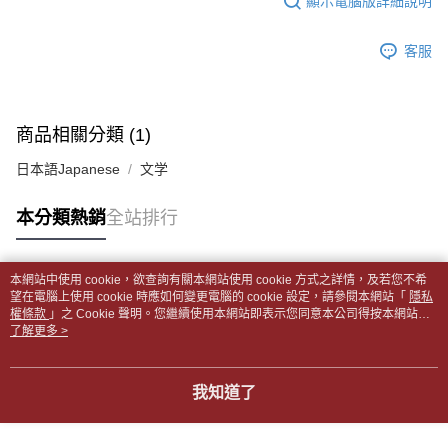
顯示電腦版詳細說明
帳／街口支付／iPASS MONEY」等通路繳費。
２．訂單成立數日內，您將收到繳費通知簡訊。
付款後全家取貨
３．收到繳費通知簡訊後14天內，點擊此簡訊中的連結，可透過四大超商／
【注意事項】
每筆NT$65，滿NT$499(含以上)免運費
客服
ATM／網路銀行／等多元方式進行付款，方視為交易完成。
1.本服務係由「台灣大哥大股份有限公司」（以下簡稱本公司）所提供，讓
※ 請注意：結帳手續完成當下不需立刻繳費，但若您需要取消訂單，請聯絡
用戶於交易時，得透過本服務購買商品或服務，並由商店將買賣／分期付款
7-11取貨付款【書籍"本數"8本以上，建議使用中華郵政宅配
購買商品的店家。未經商家同意取消之訂單仍視為有效，需透過AFTEE先享
買賣價金債權讓與本公司後，依約使用本公司帳單繳交帳款。
後付繳納相關費用。
包裹】
2.基於同意付款使用「大哥付你分期」之契約關係目的，商店將以您的個人
※ 交易是否成功請以「AFTEE先享後付 」之結帳頁面顯示為準，若有關於
商品相關分類 (1)
資料（包含姓名、電話或地址）提供予台灣大哥大進項蒐集、處理及利用，
每筆NT$65，滿NT$688(含以上)免運費
是否繳費成功／繳費後需取消欲退款等相關疑問，請聯繫「AFTEE先享後付
由本公司與您本人進行分期帳單所需資料之確認、核對及更正。
客戶支援中心」
https://netprotections.freshdesk.com/support/home
日本語Japanese
文学
3.完整用戶服務條款，請詳閱以下連結：
https://oppay.tw/userRule
付款後7-11取貨
【注意事項】
每筆NT$65，滿NT$688(含以上)免運費
本分類熱銷
全站排行
１．透過由恩沛科技股份有限公司提供之「AFTEE先享後付」服務完成之交
易，需依本服務之必要範圍內提供個人資料，並將交易相關給付款項請求債
中華郵政包裹
權轉讓予恩沛科技股份有限公司。
每筆NT$65，滿NT$688(含以上)免運費
２．關於個人資料處理事宜，請瀏覽以下網址：
本網站中使用 cookie，欲查詢有關本網站使用 cookie 方式之詳情，及若您不希
https://aftee.tw/terms/#terms3
熱門標籤
望在電腦上使用 cookie 時應如何變更電腦的 cookie 設定，請參閱本網站「
隱私
中華郵政包裹(離島)
３．未成年的使用者請事先徵得法定代理人或監護人之同意方可使用
權條款
」之 Cookie 聲明。您繼續使用本網站即表示您同意本公司得按本網站使
「AFTEE先享後付」，若未經同意申辦者引起之損失，本公司不負相關責
每筆NT$65，滿NT$688(含以上)免運費
用條款之 Cookie 聲明使用 cookie。
了解更多 >
任。
４．使用「AFTEE先享後付」時，將依據個別帳號之用戶狀況，依本公司即
士林門市自取(書送達簡訊通知)
時審查核予不同之上限額度；若仍有額度不足之情形，本公司將視審查結果
我知道了
免運費
請求用戶進行身份認證。
５．嚴禁一人註冊多個帳號或使用他人資訊註冊。若發現惡意使用之情形，
中華郵政【國際航空包裹】*收件人請填寫本名
恩沛科技股份有限公司將有權停止該用戶之使用額度並採取法律行動。
查看運費