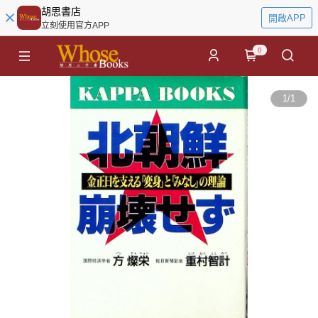
胡思書店
開啟APP
立刻使用官方APP
0
1
/
1