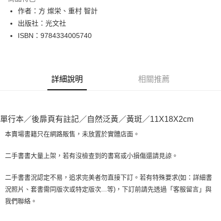
Apple Pay
作者：方 燦栄、重村 智計
出版社：光文社
街口支付
ISBN：9784334005740
悠遊付
Google Pay
詳細說明
相關推薦
全盈+PAY
大哥付你分期
相關說明
單行本／後扉頁有註記／自然泛黃／黃斑／11X18X2cm
【大哥付你分期使用說明】
AFTEE先享後付
1.本服務由台灣大哥大提供，台灣大哥大用戶可立即使用無須另外申請。
本賣場書籍只在網路販售，未放置於實體店面。
2.付款方式選擇「大哥付你分期」，訂單成立後會自動跳轉到大哥付的交易
相關說明
流程，驗證手機門號後，選擇欲分期的期數、繳款截止日，確認付款後即完
【關於「AFTEE先享後付」】
二手書書大量上架，若有沒檢查到的書寫或小損傷還請見諒。
成交易。
ATM付款
AFTEE先享後付是「在收到商品之後才付款」的支付方式。 讓您購物簡單
3.實際核准額度、可分期數及費用金額請依後續交易確認頁面所載為準。
便利好安心！
4.訂單成立30分鐘內，如未前往確認交易或遇審核未通過，訂單將自動取
二手書書況認定不易，追求完美者勿直接下訂。若有特殊要求(如：詳細書
１．簡單：不需註冊會員、不需綁卡、不需儲值。
運送方式
消。如遇「轉專審核」未通過狀況，表示未達大哥付你分期系統評分，恕無
況照片、套書需同版次或特定版次...等)，下訂前請先透過「客服留言」與
２．便利：只要手機號碼，簡訊認證，即可結帳。
法說明評估內容。
３．安心：先確認商品／服務後，再付款。
我們聯絡。
全家取貨付款【書籍"本數"8本以上，建議使用中華郵政宅配包
【繳款方式說明】
1.分期款項不併入電信帳單，「大哥付你分期」於每月結算日後寄送繳費提
裹】
【「AFTEE先享後付」結帳流程】
醒簡訊。