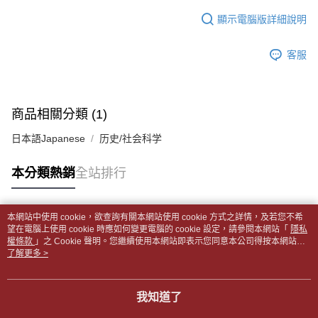
１．於結帳方式選擇「AFTEE先享後付」後，將跳轉至「AFTEE先享後付」
每筆NT$65，滿NT$499(含以上)免運費
2.透過簡訊連結打開帳單後，可選擇「超商條碼／台灣大直營門市／銀行轉
結帳頁面，進行簡訊認證並確認金額後，即可完成結帳。
顯示電腦版詳細說明
帳／街口支付／iPASS MONEY」等通路繳費。
２．訂單成立數日內，您將收到繳費通知簡訊。
付款後全家取貨
３．收到繳費通知簡訊後14天內，點擊此簡訊中的連結，可透過四大超商／
【注意事項】
每筆NT$65，滿NT$499(含以上)免運費
客服
ATM／網路銀行／等多元方式進行付款，方視為交易完成。
1.本服務係由「台灣大哥大股份有限公司」（以下簡稱本公司）所提供，讓
※ 請注意：結帳手續完成當下不需立刻繳費，但若您需要取消訂單，請聯絡
用戶於交易時，得透過本服務購買商品或服務，並由商店將買賣／分期付款
7-11取貨付款【書籍"本數"8本以上，建議使用中華郵政宅配
購買商品的店家。未經商家同意取消之訂單仍視為有效，需透過AFTEE先享
買賣價金債權讓與本公司後，依約使用本公司帳單繳交帳款。
後付繳納相關費用。
包裹】
2.基於同意付款使用「大哥付你分期」之契約關係目的，商店將以您的個人
※ 交易是否成功請以「AFTEE先享後付 」之結帳頁面顯示為準，若有關於
商品相關分類 (1)
資料（包含姓名、電話或地址）提供予台灣大哥大進項蒐集、處理及利用，
每筆NT$65，滿NT$688(含以上)免運費
是否繳費成功／繳費後需取消欲退款等相關疑問，請聯繫「AFTEE先享後付
由本公司與您本人進行分期帳單所需資料之確認、核對及更正。
客戶支援中心」
https://netprotections.freshdesk.com/support/home
日本語Japanese
历史/社会科学
3.完整用戶服務條款，請詳閱以下連結：
https://oppay.tw/userRule
付款後7-11取貨
【注意事項】
每筆NT$65，滿NT$688(含以上)免運費
本分類熱銷
全站排行
１．透過由恩沛科技股份有限公司提供之「AFTEE先享後付」服務完成之交
易，需依本服務之必要範圍內提供個人資料，並將交易相關給付款項請求債
中華郵政包裹
權轉讓予恩沛科技股份有限公司。
每筆NT$65，滿NT$688(含以上)免運費
２．關於個人資料處理事宜，請瀏覽以下網址：
本網站中使用 cookie，欲查詢有關本網站使用 cookie 方式之詳情，及若您不希
https://aftee.tw/terms/#terms3
熱門標籤
望在電腦上使用 cookie 時應如何變更電腦的 cookie 設定，請參閱本網站「
隱私
中華郵政包裹(離島)
３．未成年的使用者請事先徵得法定代理人或監護人之同意方可使用
權條款
」之 Cookie 聲明。您繼續使用本網站即表示您同意本公司得按本網站使
「AFTEE先享後付」，若未經同意申辦者引起之損失，本公司不負相關責
每筆NT$65，滿NT$688(含以上)免運費
用條款之 Cookie 聲明使用 cookie。
了解更多 >
任。
４．使用「AFTEE先享後付」時，將依據個別帳號之用戶狀況，依本公司即
士林門市自取(書送達簡訊通知)
時審查核予不同之上限額度；若仍有額度不足之情形，本公司將視審查結果
我知道了
免運費
請求用戶進行身份認證。
５．嚴禁一人註冊多個帳號或使用他人資訊註冊。若發現惡意使用之情形，