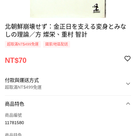
北朝鮮崩壊せず：金正日を支える変身とみな
しの理論／方 燦栄、重村 智計
超取滿NT$499免運
國家/地區配送
NT$70
付款與運送方式
超取滿NT$499免運
付款方式
商品特色
信用卡一次付款
商品編號
超商取貨付款
11781580
LINE Pay
商品特色