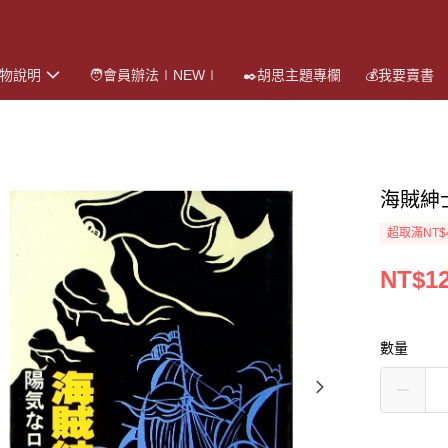
購物說明
🧑會員辦法∣NEW∣
✒️胡思主題專欄
💰我要賣書
海賊紳
超取滿NT$
NT$1
數量