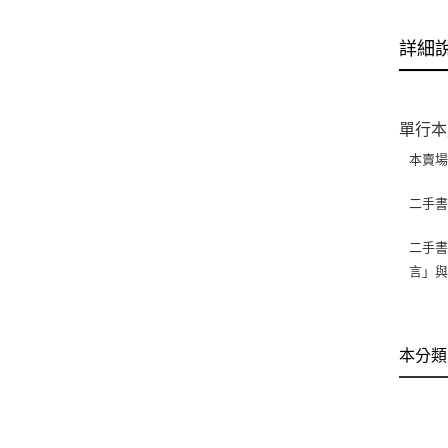
詳細
單行本
本賣
二手
二手書
言」
本分類