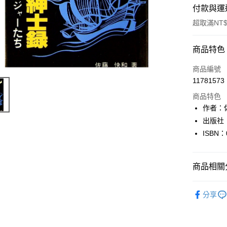
付款與運
超取滿NT$
付款方式
商品特色
信用卡一
商品編號
11781573
超商取貨
商品特色
LINE Pay
作者：
出版社
Apple Pay
ISBN：
街口支付
悠遊付
商品相關分
Google Pa
日本語Japa
分享
全盈+PAY
大哥付你