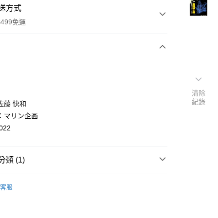
送方式
499免運
次付款
付款
清除
紀錄
佐藤 快和
：マリン企画
022
類 (1)
y
nese
历史/社会科学
客服
分期