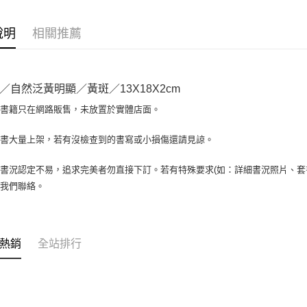
相關說明
【大哥付
AFTEE先
1.本服務
說明
相關推薦
2.付款方
相關說明
流程，驗
【關於「A
ATM付款
完成交易
AFTEE
3.實際核
便利好安
／自然泛黃明顯／黃斑／13X18X2cm
4.訂單成
１．簡單
消。如遇
２．便利
場書籍只在網路販售，未放置於實體店面。
運送方式
無法說明
３．安心
【繳款方
全家取貨付
書書大量上架，若有沒檢查到的書寫或小損傷還請見諒。
1.分期款
【「AFT
醒簡訊。
包裹】
１．於結帳
2.透過簡
付」結帳
書況認定不易，追求完美者勿直接下訂。若有特殊要求(如：詳細書況照片、套書
每筆NT$6
帳／街口支
２．訂單
與我們聯絡。
３．收到繳
付款後全
【注意事
／ATM／
1.本服務
每筆NT$6
※ 請注意
用戶於交
絡購買商品
款買賣價
7-11取
先享後付
熱銷
全站排行
2.基於同
※ 交易是
包裹】
資料（包
是否繳費成
用，由本
每筆NT$6
付客戶支
3.完整用
付款後7-1
【注意事