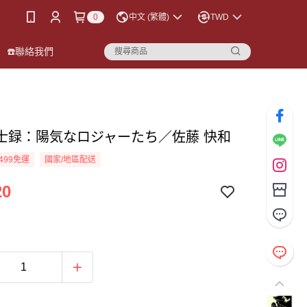
0
中文 (繁體)
TWD
☎️聯絡我們
士録：陽気なロジャーたち／佐藤 快和
499免運
國家/地區配送
20