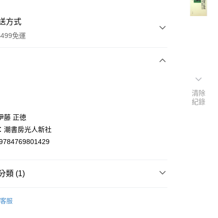
送方式
499免運
次付款
清除
付款
紀錄
伊藤 正徳
：潮書房光人新社
9784769801429
類 (1)
y
nese
历史/社会科学
客服