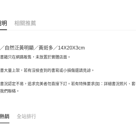
大哥付你
相關說明
【大哥付
AFTEE先
1.本服務
說明
相關推薦
2.付款方
相關說明
流程，驗
【關於「A
ATM付款
完成交易
AFTEE
3.實際核
便利好安
／自然泛黃明顯／黃斑多／14X20X3cm
4.訂單成
１．簡單
消。如遇
２．便利
場書籍只在網路販售，未放置於實體店面。
運送方式
無法說明
３．安心
【繳款方
全家取貨付
書書大量上架，若有沒檢查到的書寫或小損傷還請見諒。
1.分期款
【「AFT
醒簡訊。
包裹】
１．於結帳
2.透過簡
付」結帳
書況認定不易，追求完美者勿直接下訂。若有特殊要求(如：詳細書況照片、套書
每筆NT$6
帳／街口支
２．訂單
與我們聯絡。
３．收到繳
付款後全
【注意事
／ATM／
1.本服務
每筆NT$6
※ 請注意
用戶於交
絡購買商品
款買賣價
7-11取
先享後付
熱銷
全站排行
2.基於同
※ 交易是
包裹】
資料（包
是否繳費成
用，由本
每筆NT$6
付客戶支