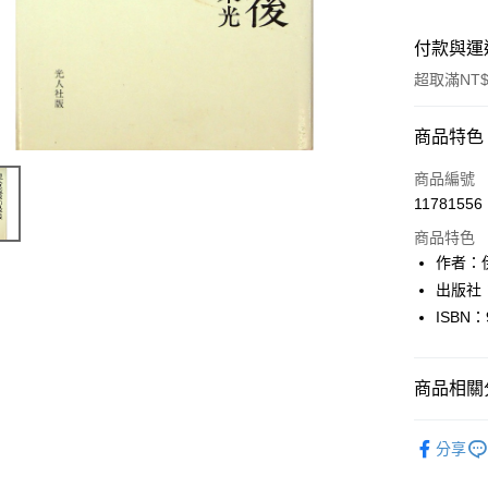
付款與運
超取滿NT$
付款方式
商品特色
信用卡一
商品編號
11781556
超商取貨
商品特色
LINE Pay
作者：
出版社
Apple Pay
ISBN：
街口支付
悠遊付
商品相關分
Google Pa
日本語Japa
分享
全盈+PAY