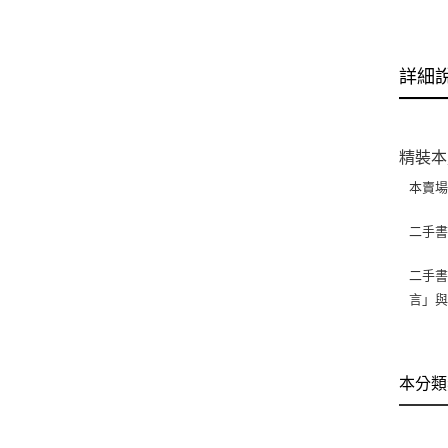
詳細
精裝本
本賣
二手
二手書
言」
本分類