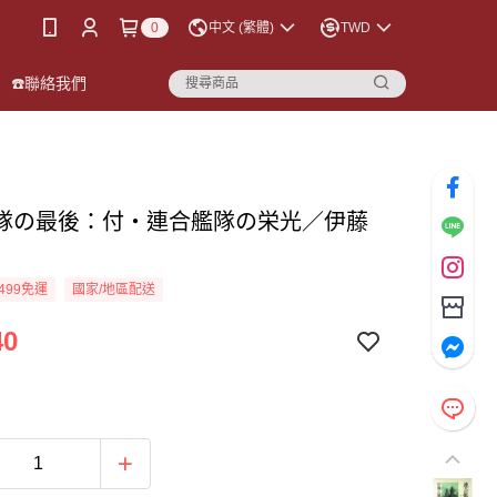
0
中文 (繁體)
TWD
☎️聯絡我們
隊の最後：付・連合艦隊の栄光／伊藤
499免運
國家/地區配送
40