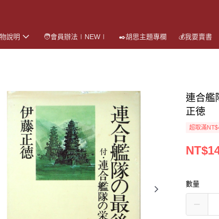
購物說明
🧑會員辦法∣NEW∣
✒️胡思主題專欄
💰我要賣書
連合艦
正徳
超取滿NT$
NT$1
數量