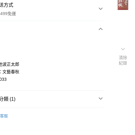
送方式
499免運
次付款
付款
清除
紀錄
池波正太郎
：文藝春秋
033
類 (1)
y
nese
文学
客服
分期