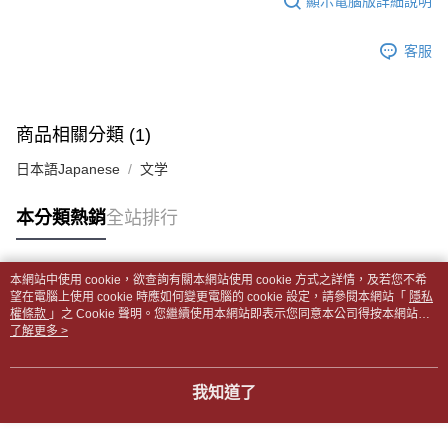
顯示電腦版詳細說明
帳／街口支付／iPASS MONEY」等通路繳費。
２．訂單成立數日內，您將收到繳費通知簡訊。
付款後全家取貨
３．收到繳費通知簡訊後14天內，點擊此簡訊中的連結，可透過四大超商／
【注意事項】
每筆NT$65，滿NT$499(含以上)免運費
客服
ATM／網路銀行／等多元方式進行付款，方視為交易完成。
1.本服務係由「台灣大哥大股份有限公司」（以下簡稱本公司）所提供，讓
※ 請注意：結帳手續完成當下不需立刻繳費，但若您需要取消訂單，請聯絡
用戶於交易時，得透過本服務購買商品或服務，並由商店將買賣／分期付款
7-11取貨付款【書籍"本數"8本以上，建議使用中華郵政宅配
購買商品的店家。未經商家同意取消之訂單仍視為有效，需透過AFTEE先享
買賣價金債權讓與本公司後，依約使用本公司帳單繳交帳款。
後付繳納相關費用。
包裹】
2.基於同意付款使用「大哥付你分期」之契約關係目的，商店將以您的個人
※ 交易是否成功請以「AFTEE先享後付 」之結帳頁面顯示為準，若有關於
商品相關分類 (1)
資料（包含姓名、電話或地址）提供予台灣大哥大進項蒐集、處理及利用，
每筆NT$65，滿NT$688(含以上)免運費
是否繳費成功／繳費後需取消欲退款等相關疑問，請聯繫「AFTEE先享後付
由本公司與您本人進行分期帳單所需資料之確認、核對及更正。
客戶支援中心」
https://netprotections.freshdesk.com/support/home
日本語Japanese
文学
3.完整用戶服務條款，請詳閱以下連結：
https://oppay.tw/userRule
付款後7-11取貨
【注意事項】
每筆NT$65，滿NT$688(含以上)免運費
本分類熱銷
全站排行
１．透過由恩沛科技股份有限公司提供之「AFTEE先享後付」服務完成之交
易，需依本服務之必要範圍內提供個人資料，並將交易相關給付款項請求債
中華郵政包裹
權轉讓予恩沛科技股份有限公司。
每筆NT$65，滿NT$688(含以上)免運費
２．關於個人資料處理事宜，請瀏覽以下網址：
本網站中使用 cookie，欲查詢有關本網站使用 cookie 方式之詳情，及若您不希
https://aftee.tw/terms/#terms3
熱門標籤
望在電腦上使用 cookie 時應如何變更電腦的 cookie 設定，請參閱本網站「
隱私
中華郵政包裹(離島)
３．未成年的使用者請事先徵得法定代理人或監護人之同意方可使用
權條款
」之 Cookie 聲明。您繼續使用本網站即表示您同意本公司得按本網站使
「AFTEE先享後付」，若未經同意申辦者引起之損失，本公司不負相關責
每筆NT$65，滿NT$688(含以上)免運費
用條款之 Cookie 聲明使用 cookie。
了解更多 >
任。
４．使用「AFTEE先享後付」時，將依據個別帳號之用戶狀況，依本公司即
士林門市自取(書送達簡訊通知)
時審查核予不同之上限額度；若仍有額度不足之情形，本公司將視審查結果
我知道了
免運費
請求用戶進行身份認證。
５．嚴禁一人註冊多個帳號或使用他人資訊註冊。若發現惡意使用之情形，
中華郵政【國際航空包裹】*收件人請填寫本名
恩沛科技股份有限公司將有權停止該用戶之使用額度並採取法律行動。
查看運費