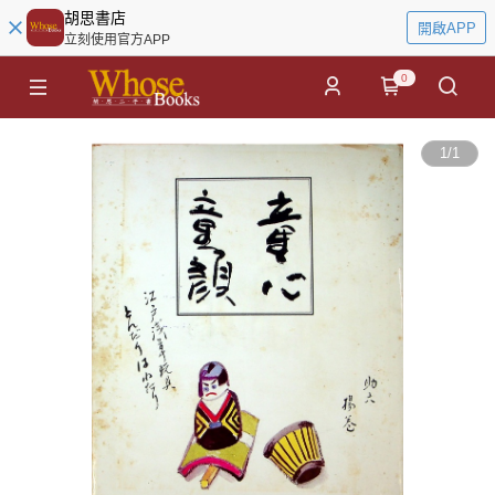
胡思書店
開啟APP
立刻使用官方APP
0
1
/
1