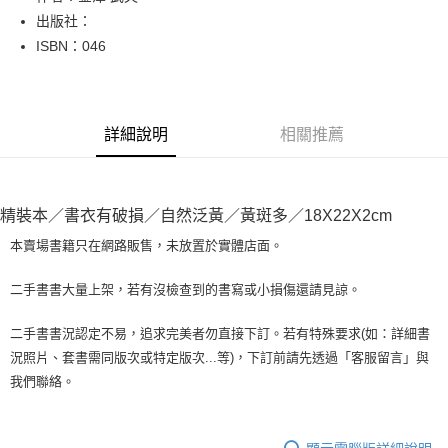
出版社：
街口支付
ISBN：046
悠遊付
Google Pay
詳細說明
相關推薦
全盈+PAY
大哥付你分期
相關說明
精裝本／書衣有破損／自然泛黃／黃斑多／18X22X2cm
【大哥付你分期使用說明】
AFTEE先享後付
1.本服務由台灣大哥大提供，台灣大哥大用戶可立即使用無須另外申請。
本賣場書籍只在網路販售，未放置於實體店面。
2.付款方式選擇「大哥付你分期」，訂單成立後會自動跳轉到大哥付的交易
相關說明
流程，驗證手機門號後，選擇欲分期的期數、繳款截止日，確認付款後即完
【關於「AFTEE先享後付」】
二手書書大量上架，若有沒檢查到的書寫或小損傷還請見諒。
成交易。
ATM付款
AFTEE先享後付是「在收到商品之後才付款」的支付方式。 讓您購物簡單
3.實際核准額度、可分期數及費用金額請依後續交易確認頁面所載為準。
便利好安心！
4.訂單成立30分鐘內，如未前往確認交易或遇審核未通過，訂單將自動取
二手書書況認定不易，追求完美者勿直接下訂。若有特殊要求(如：詳細書
１．簡單：不需註冊會員、不需綁卡、不需儲值。
運送方式
消。如遇「轉專審核」未通過狀況，表示未達大哥付你分期系統評分，恕無
況照片、套書需同版次或特定版次...等)，下訂前請先透過「客服留言」與
２．便利：只要手機號碼，簡訊認證，即可結帳。
法說明評估內容。
３．安心：先確認商品／服務後，再付款。
我們聯絡。
全家取貨付款【書籍"本數"8本以上，建議使用中華郵政宅配包
【繳款方式說明】
1.分期款項不併入電信帳單，「大哥付你分期」於每月結算日後寄送繳費提
裹】
【「AFTEE先享後付」結帳流程】
醒簡訊。
１．於結帳方式選擇「AFTEE先享後付」後，將跳轉至「AFTEE先享後付」
每筆NT$65，滿NT$499(含以上)免運費
2.透過簡訊連結打開帳單後，可選擇「超商條碼／台灣大直營門市／銀行轉
結帳頁面，進行簡訊認證並確認金額後，即可完成結帳。