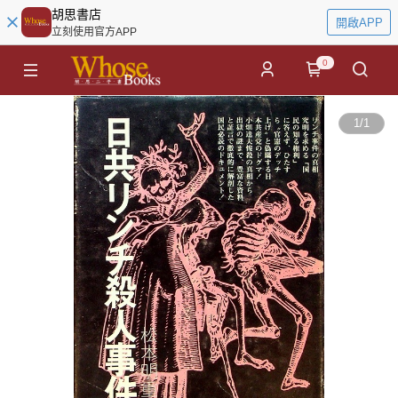
胡思書店
開啟APP
立刻使用官方APP
0
1
/
1