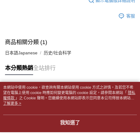
顯示電腦版詳細說明
帳／街口支付／iPASS MONEY」等通路繳費。
２．訂單成立數日內，您將收到繳費通知簡訊。
付款後全家取貨
３．收到繳費通知簡訊後14天內，點擊此簡訊中的連結，可透過四大超商／
【注意事項】
每筆NT$65，滿NT$499(含以上)免運費
客服
ATM／網路銀行／等多元方式進行付款，方視為交易完成。
1.本服務係由「台灣大哥大股份有限公司」（以下簡稱本公司）所提供，讓
※ 請注意：結帳手續完成當下不需立刻繳費，但若您需要取消訂單，請聯絡
用戶於交易時，得透過本服務購買商品或服務，並由商店將買賣／分期付款
7-11取貨付款【書籍"本數"8本以上，建議使用中華郵政宅配
購買商品的店家。未經商家同意取消之訂單仍視為有效，需透過AFTEE先享
買賣價金債權讓與本公司後，依約使用本公司帳單繳交帳款。
後付繳納相關費用。
包裹】
2.基於同意付款使用「大哥付你分期」之契約關係目的，商店將以您的個人
※ 交易是否成功請以「AFTEE先享後付 」之結帳頁面顯示為準，若有關於
商品相關分類 (1)
資料（包含姓名、電話或地址）提供予台灣大哥大進項蒐集、處理及利用，
每筆NT$65，滿NT$688(含以上)免運費
是否繳費成功／繳費後需取消欲退款等相關疑問，請聯繫「AFTEE先享後付
由本公司與您本人進行分期帳單所需資料之確認、核對及更正。
客戶支援中心」
https://netprotections.freshdesk.com/support/home
日本語Japanese
历史/社会科学
3.完整用戶服務條款，請詳閱以下連結：
https://oppay.tw/userRule
付款後7-11取貨
【注意事項】
每筆NT$65，滿NT$688(含以上)免運費
本分類熱銷
全站排行
１．透過由恩沛科技股份有限公司提供之「AFTEE先享後付」服務完成之交
易，需依本服務之必要範圍內提供個人資料，並將交易相關給付款項請求債
中華郵政包裹
權轉讓予恩沛科技股份有限公司。
每筆NT$65，滿NT$688(含以上)免運費
２．關於個人資料處理事宜，請瀏覽以下網址：
本網站中使用 cookie，欲查詢有關本網站使用 cookie 方式之詳情，及若您不希
https://aftee.tw/terms/#terms3
熱門標籤
望在電腦上使用 cookie 時應如何變更電腦的 cookie 設定，請參閱本網站「
隱私
中華郵政包裹(離島)
３．未成年的使用者請事先徵得法定代理人或監護人之同意方可使用
權條款
」之 Cookie 聲明。您繼續使用本網站即表示您同意本公司得按本網站使
「AFTEE先享後付」，若未經同意申辦者引起之損失，本公司不負相關責
每筆NT$65，滿NT$688(含以上)免運費
用條款之 Cookie 聲明使用 cookie。
了解更多 >
任。
４．使用「AFTEE先享後付」時，將依據個別帳號之用戶狀況，依本公司即
士林門市自取(書送達簡訊通知)
時審查核予不同之上限額度；若仍有額度不足之情形，本公司將視審查結果
我知道了
免運費
請求用戶進行身份認證。
５．嚴禁一人註冊多個帳號或使用他人資訊註冊。若發現惡意使用之情形，
中華郵政【國際航空包裹】*收件人請填寫本名
恩沛科技股份有限公司將有權停止該用戶之使用額度並採取法律行動。
查看運費