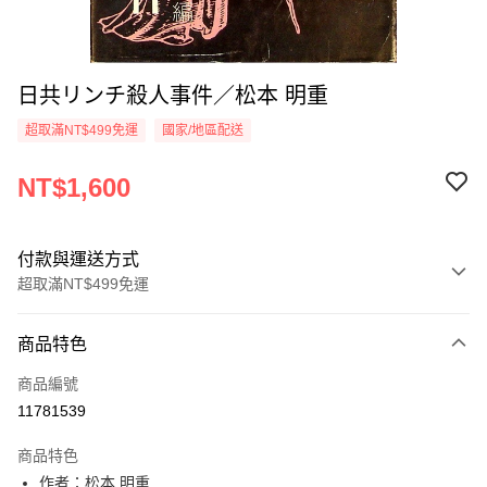
日共リンチ殺人事件／松本 明重
超取滿NT$499免運
國家/地區配送
NT$1,600
付款與運送方式
超取滿NT$499免運
付款方式
商品特色
信用卡一次付款
商品編號
超商取貨付款
11781539
LINE Pay
商品特色
Apple Pay
作者：松本 明重