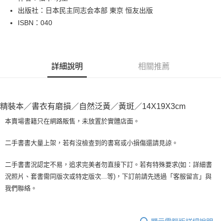
出版社：日本民主同志会本部 東京 恒友出版
街口支付
ISBN：040
悠遊付
Google Pay
詳細說明
相關推薦
全盈+PAY
大哥付你分期
相關說明
精裝本／書衣有磨損／自然泛黃／黃斑／14X19X3cm
【大哥付你分期使用說明】
AFTEE先享後付
1.本服務由台灣大哥大提供，台灣大哥大用戶可立即使用無須另外申請。
本賣場書籍只在網路販售，未放置於實體店面。
2.付款方式選擇「大哥付你分期」，訂單成立後會自動跳轉到大哥付的交易
相關說明
流程，驗證手機門號後，選擇欲分期的期數、繳款截止日，確認付款後即完
【關於「AFTEE先享後付」】
二手書書大量上架，若有沒檢查到的書寫或小損傷還請見諒。
成交易。
ATM付款
AFTEE先享後付是「在收到商品之後才付款」的支付方式。 讓您購物簡單
3.實際核准額度、可分期數及費用金額請依後續交易確認頁面所載為準。
便利好安心！
4.訂單成立30分鐘內，如未前往確認交易或遇審核未通過，訂單將自動取
二手書書況認定不易，追求完美者勿直接下訂。若有特殊要求(如：詳細書
１．簡單：不需註冊會員、不需綁卡、不需儲值。
運送方式
消。如遇「轉專審核」未通過狀況，表示未達大哥付你分期系統評分，恕無
況照片、套書需同版次或特定版次...等)，下訂前請先透過「客服留言」與
２．便利：只要手機號碼，簡訊認證，即可結帳。
法說明評估內容。
３．安心：先確認商品／服務後，再付款。
我們聯絡。
全家取貨付款【書籍"本數"8本以上，建議使用中華郵政宅配包
【繳款方式說明】
1.分期款項不併入電信帳單，「大哥付你分期」於每月結算日後寄送繳費提
裹】
【「AFTEE先享後付」結帳流程】
醒簡訊。
１．於結帳方式選擇「AFTEE先享後付」後，將跳轉至「AFTEE先享後付」
每筆NT$65，滿NT$499(含以上)免運費
2.透過簡訊連結打開帳單後，可選擇「超商條碼／台灣大直營門市／銀行轉
結帳頁面，進行簡訊認證並確認金額後，即可完成結帳。