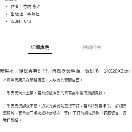
Apple Pay
作者：竹内 憲治
出版社：学苑社
街口支付
ISBN：043
悠遊付
Google Pay
詳細說明
相關推薦
全盈+PAY
大哥付你分期
相關說明
精裝本／後扉頁有註記／自然泛黃明顯／黃斑多／14X20X2cm
【大哥付你分期使用說明】
AFTEE先享後付
1.本服務由台灣大哥大提供，台灣大哥大用戶可立即使用無須另外申請。
本賣場書籍只在網路販售，未放置於實體店面。
2.付款方式選擇「大哥付你分期」，訂單成立後會自動跳轉到大哥付的交易
相關說明
流程，驗證手機門號後，選擇欲分期的期數、繳款截止日，確認付款後即完
【關於「AFTEE先享後付」】
二手書書大量上架，若有沒檢查到的書寫或小損傷還請見諒。
成交易。
ATM付款
AFTEE先享後付是「在收到商品之後才付款」的支付方式。 讓您購物簡單
3.實際核准額度、可分期數及費用金額請依後續交易確認頁面所載為準。
便利好安心！
4.訂單成立30分鐘內，如未前往確認交易或遇審核未通過，訂單將自動取
二手書書況認定不易，追求完美者勿直接下訂。若有特殊要求(如：詳細書
１．簡單：不需註冊會員、不需綁卡、不需儲值。
運送方式
消。如遇「轉專審核」未通過狀況，表示未達大哥付你分期系統評分，恕無
況照片、套書需同版次或特定版次...等)，下訂前請先透過「客服留言」與
２．便利：只要手機號碼，簡訊認證，即可結帳。
法說明評估內容。
３．安心：先確認商品／服務後，再付款。
我們聯絡。
全家取貨付款【書籍"本數"8本以上，建議使用中華郵政宅配包
【繳款方式說明】
1.分期款項不併入電信帳單，「大哥付你分期」於每月結算日後寄送繳費提
裹】
【「AFTEE先享後付」結帳流程】
醒簡訊。