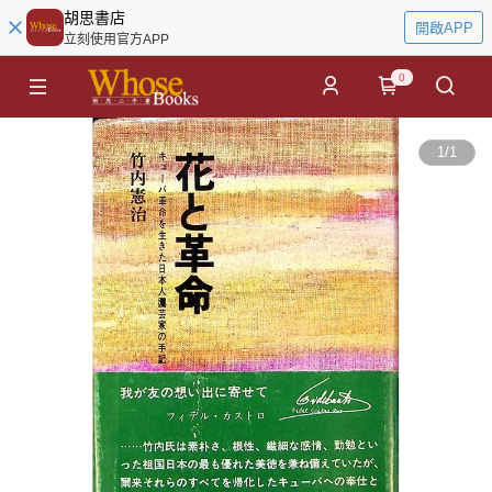
胡思書店
開啟APP
立刻使用官方APP
0
1
/
1