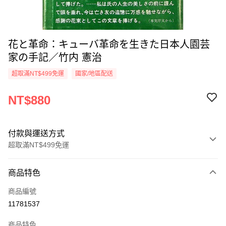
花と革命：キューバ革命を生きた日本人園芸
家の手記／竹内 憲治
超取滿NT$499免運
國家/地區配送
NT$880
付款與運送方式
超取滿NT$499免運
付款方式
商品特色
信用卡一次付款
商品編號
超商取貨付款
11781537
LINE Pay
商品特色