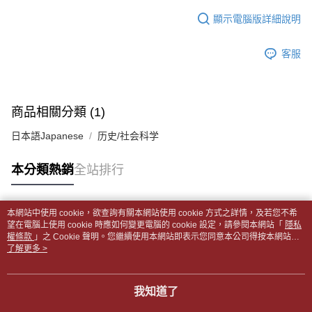
１．於結帳方式選擇「AFTEE先享後付」後，將跳轉至「AFTEE先享後付」
每筆NT$65，滿NT$499(含以上)免運費
2.透過簡訊連結打開帳單後，可選擇「超商條碼／台灣大直營門市／銀行轉
結帳頁面，進行簡訊認證並確認金額後，即可完成結帳。
顯示電腦版詳細說明
帳／街口支付／iPASS MONEY」等通路繳費。
２．訂單成立數日內，您將收到繳費通知簡訊。
付款後全家取貨
３．收到繳費通知簡訊後14天內，點擊此簡訊中的連結，可透過四大超商／
【注意事項】
每筆NT$65，滿NT$499(含以上)免運費
客服
ATM／網路銀行／等多元方式進行付款，方視為交易完成。
1.本服務係由「台灣大哥大股份有限公司」（以下簡稱本公司）所提供，讓
※ 請注意：結帳手續完成當下不需立刻繳費，但若您需要取消訂單，請聯絡
用戶於交易時，得透過本服務購買商品或服務，並由商店將買賣／分期付款
7-11取貨付款【書籍"本數"8本以上，建議使用中華郵政宅配
購買商品的店家。未經商家同意取消之訂單仍視為有效，需透過AFTEE先享
買賣價金債權讓與本公司後，依約使用本公司帳單繳交帳款。
後付繳納相關費用。
包裹】
2.基於同意付款使用「大哥付你分期」之契約關係目的，商店將以您的個人
※ 交易是否成功請以「AFTEE先享後付 」之結帳頁面顯示為準，若有關於
商品相關分類 (1)
資料（包含姓名、電話或地址）提供予台灣大哥大進項蒐集、處理及利用，
每筆NT$65，滿NT$688(含以上)免運費
是否繳費成功／繳費後需取消欲退款等相關疑問，請聯繫「AFTEE先享後付
由本公司與您本人進行分期帳單所需資料之確認、核對及更正。
客戶支援中心」
https://netprotections.freshdesk.com/support/home
日本語Japanese
历史/社会科学
3.完整用戶服務條款，請詳閱以下連結：
https://oppay.tw/userRule
付款後7-11取貨
【注意事項】
每筆NT$65，滿NT$688(含以上)免運費
本分類熱銷
全站排行
１．透過由恩沛科技股份有限公司提供之「AFTEE先享後付」服務完成之交
易，需依本服務之必要範圍內提供個人資料，並將交易相關給付款項請求債
中華郵政包裹
權轉讓予恩沛科技股份有限公司。
每筆NT$65，滿NT$688(含以上)免運費
２．關於個人資料處理事宜，請瀏覽以下網址：
本網站中使用 cookie，欲查詢有關本網站使用 cookie 方式之詳情，及若您不希
https://aftee.tw/terms/#terms3
熱門標籤
望在電腦上使用 cookie 時應如何變更電腦的 cookie 設定，請參閱本網站「
隱私
中華郵政包裹(離島)
３．未成年的使用者請事先徵得法定代理人或監護人之同意方可使用
權條款
」之 Cookie 聲明。您繼續使用本網站即表示您同意本公司得按本網站使
「AFTEE先享後付」，若未經同意申辦者引起之損失，本公司不負相關責
每筆NT$65，滿NT$688(含以上)免運費
用條款之 Cookie 聲明使用 cookie。
了解更多 >
任。
４．使用「AFTEE先享後付」時，將依據個別帳號之用戶狀況，依本公司即
士林門市自取(書送達簡訊通知)
時審查核予不同之上限額度；若仍有額度不足之情形，本公司將視審查結果
我知道了
免運費
請求用戶進行身份認證。
５．嚴禁一人註冊多個帳號或使用他人資訊註冊。若發現惡意使用之情形，