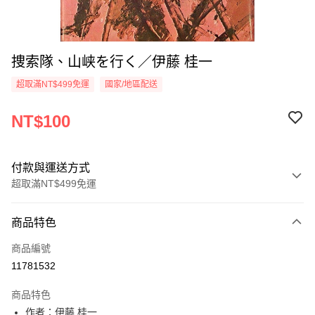
捜索隊、山峡を行く／伊藤 桂一
超取滿NT$499免運
國家/地區配送
NT$100
付款與運送方式
超取滿NT$499免運
付款方式
商品特色
信用卡一次付款
商品編號
超商取貨付款
11781532
LINE Pay
商品特色
Apple Pay
作者：伊藤 桂一