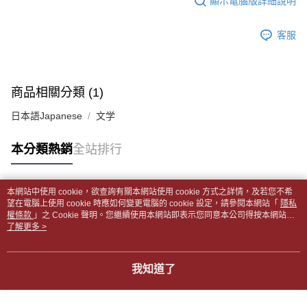
顯示電腦版詳細說明
帳／街口支付／iPASS MONEY」等通路繳費。
２．訂單成立數日內，您將收到繳費通知簡訊。
付款後全家取貨
３．收到繳費通知簡訊後14天內，點擊此簡訊中的連結，可透過四大超商／
【注意事項】
每筆NT$65，滿NT$499(含以上)免運費
客服
ATM／網路銀行／等多元方式進行付款，方視為交易完成。
1.本服務係由「台灣大哥大股份有限公司」（以下簡稱本公司）所提供，讓
※ 請注意：結帳手續完成當下不需立刻繳費，但若您需要取消訂單，請聯絡
用戶於交易時，得透過本服務購買商品或服務，並由商店將買賣／分期付款
7-11取貨付款【書籍"本數"8本以上，建議使用中華郵政宅配
購買商品的店家。未經商家同意取消之訂單仍視為有效，需透過AFTEE先享
買賣價金債權讓與本公司後，依約使用本公司帳單繳交帳款。
後付繳納相關費用。
包裹】
2.基於同意付款使用「大哥付你分期」之契約關係目的，商店將以您的個人
※ 交易是否成功請以「AFTEE先享後付 」之結帳頁面顯示為準，若有關於
商品相關分類 (1)
資料（包含姓名、電話或地址）提供予台灣大哥大進項蒐集、處理及利用，
每筆NT$65，滿NT$688(含以上)免運費
是否繳費成功／繳費後需取消欲退款等相關疑問，請聯繫「AFTEE先享後付
由本公司與您本人進行分期帳單所需資料之確認、核對及更正。
客戶支援中心」
https://netprotections.freshdesk.com/support/home
日本語Japanese
文学
3.完整用戶服務條款，請詳閱以下連結：
https://oppay.tw/userRule
付款後7-11取貨
【注意事項】
每筆NT$65，滿NT$688(含以上)免運費
本分類熱銷
全站排行
１．透過由恩沛科技股份有限公司提供之「AFTEE先享後付」服務完成之交
易，需依本服務之必要範圍內提供個人資料，並將交易相關給付款項請求債
中華郵政包裹
權轉讓予恩沛科技股份有限公司。
每筆NT$65，滿NT$688(含以上)免運費
２．關於個人資料處理事宜，請瀏覽以下網址：
本網站中使用 cookie，欲查詢有關本網站使用 cookie 方式之詳情，及若您不希
https://aftee.tw/terms/#terms3
熱門標籤
望在電腦上使用 cookie 時應如何變更電腦的 cookie 設定，請參閱本網站「
隱私
中華郵政包裹(離島)
３．未成年的使用者請事先徵得法定代理人或監護人之同意方可使用
權條款
」之 Cookie 聲明。您繼續使用本網站即表示您同意本公司得按本網站使
「AFTEE先享後付」，若未經同意申辦者引起之損失，本公司不負相關責
每筆NT$65，滿NT$688(含以上)免運費
用條款之 Cookie 聲明使用 cookie。
了解更多 >
任。
４．使用「AFTEE先享後付」時，將依據個別帳號之用戶狀況，依本公司即
士林門市自取(書送達簡訊通知)
時審查核予不同之上限額度；若仍有額度不足之情形，本公司將視審查結果
我知道了
免運費
請求用戶進行身份認證。
５．嚴禁一人註冊多個帳號或使用他人資訊註冊。若發現惡意使用之情形，
中華郵政【國際航空包裹】*收件人請填寫本名
恩沛科技股份有限公司將有權停止該用戶之使用額度並採取法律行動。
查看運費