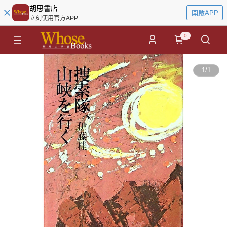
胡思書店
開啟APP
立刻使用官方APP
0
1
/
1