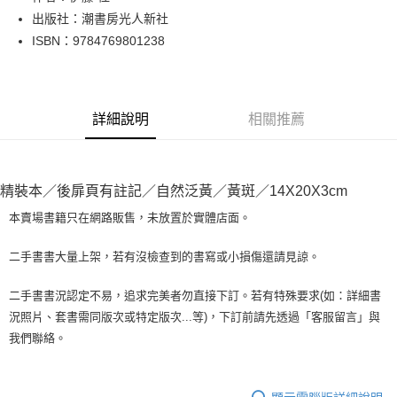
出版社：潮書房光人新社
街口支付
ISBN：9784769801238
悠遊付
Google Pay
詳細說明
相關推薦
全盈+PAY
大哥付你分期
相關說明
精裝本／後扉頁有註記／自然泛黃／黃斑／14X20X3cm
【大哥付你分期使用說明】
AFTEE先享後付
1.本服務由台灣大哥大提供，台灣大哥大用戶可立即使用無須另外申請。
本賣場書籍只在網路販售，未放置於實體店面。
2.付款方式選擇「大哥付你分期」，訂單成立後會自動跳轉到大哥付的交易
相關說明
流程，驗證手機門號後，選擇欲分期的期數、繳款截止日，確認付款後即完
【關於「AFTEE先享後付」】
二手書書大量上架，若有沒檢查到的書寫或小損傷還請見諒。
成交易。
ATM付款
AFTEE先享後付是「在收到商品之後才付款」的支付方式。 讓您購物簡單
3.實際核准額度、可分期數及費用金額請依後續交易確認頁面所載為準。
便利好安心！
4.訂單成立30分鐘內，如未前往確認交易或遇審核未通過，訂單將自動取
二手書書況認定不易，追求完美者勿直接下訂。若有特殊要求(如：詳細書
１．簡單：不需註冊會員、不需綁卡、不需儲值。
運送方式
消。如遇「轉專審核」未通過狀況，表示未達大哥付你分期系統評分，恕無
況照片、套書需同版次或特定版次...等)，下訂前請先透過「客服留言」與
２．便利：只要手機號碼，簡訊認證，即可結帳。
法說明評估內容。
３．安心：先確認商品／服務後，再付款。
我們聯絡。
全家取貨付款【書籍"本數"8本以上，建議使用中華郵政宅配包
【繳款方式說明】
1.分期款項不併入電信帳單，「大哥付你分期」於每月結算日後寄送繳費提
裹】
【「AFTEE先享後付」結帳流程】
醒簡訊。
１．於結帳方式選擇「AFTEE先享後付」後，將跳轉至「AFTEE先享後付」
每筆NT$65，滿NT$499(含以上)免運費
2.透過簡訊連結打開帳單後，可選擇「超商條碼／台灣大直營門市／銀行轉
結帳頁面，進行簡訊認證並確認金額後，即可完成結帳。