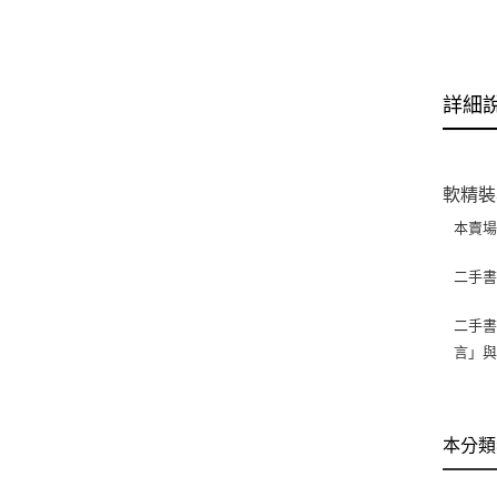
詳細
軟精裝
本賣
二手
二手書
言」
本分類