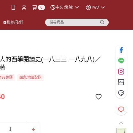
0
中文 (繁體)
TWD
☎️聯絡我們
士人的西學閱讀史(一八三三-一八九八)／
 著
499免運
國家/地區配送
40