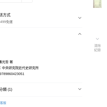
送方式
499免運
次付款
清除
紀錄
付款
潘光哲 著
：中央研究院近代史研究所
9789860423051
類 (1)
y
中國史地
客服