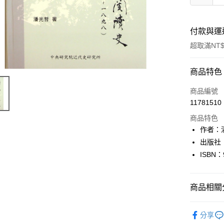
付款與運
超取滿NT$
付款方式
商品特色
信用卡一
商品編號
11781510
超商取貨
商品特色
LINE Pay
作者：
出版社
Apple Pay
ISBN：
街口支付
悠遊付
商品相關分
Google Pa
人文史地
分享
全盈+PAY