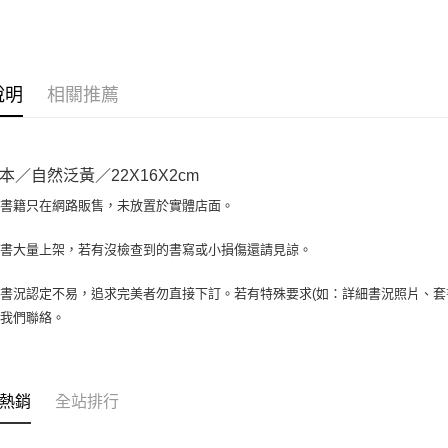
大哥付你
相關說明
【大哥付
AFTEE先
1.本服務
說明
相關推薦
2.付款方
相關說明
流程，驗
【關於「A
ATM付款
完成交易
AFTEE
3.實際核
便利好安
本／自然泛黃／22X16X2cm
4.訂單成
１．簡單
消。如遇
２．便利
場書籍只在網路販售，未放置於實體店面。
運送方式
無法說明
３．安心
【繳款方
全家取貨付
書書大量上架，若有沒檢查到的書寫或小損傷還請見諒。
1.分期款
【「AFT
醒簡訊。
包裹】
１．於結帳
2.透過簡
付」結帳
書況認定不易，追求完美者勿直接下訂。若有特殊要求(如：詳細書況照片、套書
每筆NT$6
帳／街口支
２．訂單
與我們聯絡。
３．收到繳
付款後全
【注意事
／ATM／
1.本服務
每筆NT$6
※ 請注意
用戶於交
絡購買商品
款買賣價
7-11取
先享後付
熱銷
全站排行
2.基於同
※ 交易是
包裹】
資料（包
是否繳費成