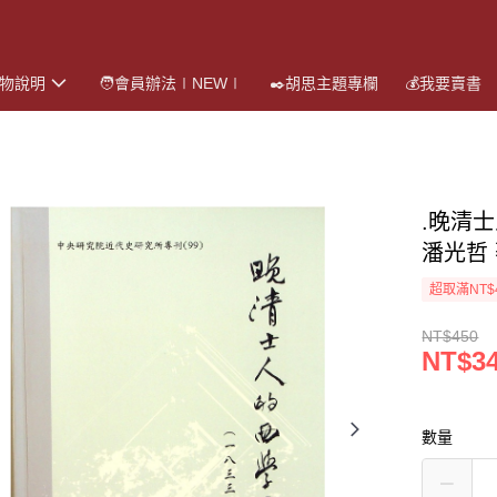
購物說明
🧑會員辦法∣NEW∣
✒️胡思主題專欄
💰我要賣書
.晚清
潘光哲
超取滿NT$
NT$450
NT$3
數量