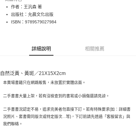
Apple Pay
作者：王汎森 著
出版社：允晨文化出版
街口支付
ISBN：9789579027984
悠遊付
Google Pay
詳細說明
相關推薦
全盈+PAY
大哥付你分期
相關說明
自然泛黃、黃斑／21X15X2cm
【大哥付你分期使用說明】
AFTEE先享後付
1.本服務由台灣大哥大提供，台灣大哥大用戶可立即使用無須另外申請。
本賣場書籍只在網路販售，未放置於實體店面。
2.付款方式選擇「大哥付你分期」，訂單成立後會自動跳轉到大哥付的交易
相關說明
流程，驗證手機門號後，選擇欲分期的期數、繳款截止日，確認付款後即完
【關於「AFTEE先享後付」】
二手書書大量上架，若有沒檢查到的書寫或小損傷還請見諒。
成交易。
ATM付款
AFTEE先享後付是「在收到商品之後才付款」的支付方式。 讓您購物簡單
3.實際核准額度、可分期數及費用金額請依後續交易確認頁面所載為準。
便利好安心！
4.訂單成立30分鐘內，如未前往確認交易或遇審核未通過，訂單將自動取
二手書書況認定不易，追求完美者勿直接下訂。若有特殊要求(如：詳細書
１．簡單：不需註冊會員、不需綁卡、不需儲值。
運送方式
消。如遇「轉專審核」未通過狀況，表示未達大哥付你分期系統評分，恕無
況照片、套書需同版次或特定版次...等)，下訂前請先透過「客服留言」與
２．便利：只要手機號碼，簡訊認證，即可結帳。
法說明評估內容。
３．安心：先確認商品／服務後，再付款。
我們聯絡。
全家取貨付款【書籍"本數"8本以上，建議使用中華郵政宅配包
【繳款方式說明】
1.分期款項不併入電信帳單，「大哥付你分期」於每月結算日後寄送繳費提
裹】
【「AFTEE先享後付」結帳流程】
醒簡訊。