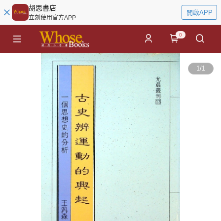
胡思書店
開啟APP
立刻使用官方APP
0
1
/
1