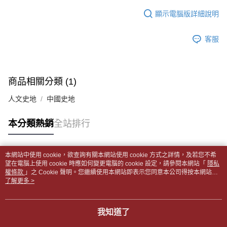
１．於結帳方式選擇「AFTEE先享後付」後，將跳轉至「AFTEE先享後付」
每筆NT$65，滿NT$499(含以上)免運費
2.透過簡訊連結打開帳單後，可選擇「超商條碼／台灣大直營門市／銀行轉
結帳頁面，進行簡訊認證並確認金額後，即可完成結帳。
顯示電腦版詳細說明
帳／街口支付／iPASS MONEY」等通路繳費。
２．訂單成立數日內，您將收到繳費通知簡訊。
付款後全家取貨
３．收到繳費通知簡訊後14天內，點擊此簡訊中的連結，可透過四大超商／
【注意事項】
每筆NT$65，滿NT$499(含以上)免運費
客服
ATM／網路銀行／等多元方式進行付款，方視為交易完成。
1.本服務係由「台灣大哥大股份有限公司」（以下簡稱本公司）所提供，讓
※ 請注意：結帳手續完成當下不需立刻繳費，但若您需要取消訂單，請聯絡
用戶於交易時，得透過本服務購買商品或服務，並由商店將買賣／分期付款
7-11取貨付款【書籍"本數"8本以上，建議使用中華郵政宅配
購買商品的店家。未經商家同意取消之訂單仍視為有效，需透過AFTEE先享
買賣價金債權讓與本公司後，依約使用本公司帳單繳交帳款。
後付繳納相關費用。
包裹】
2.基於同意付款使用「大哥付你分期」之契約關係目的，商店將以您的個人
※ 交易是否成功請以「AFTEE先享後付 」之結帳頁面顯示為準，若有關於
商品相關分類 (1)
資料（包含姓名、電話或地址）提供予台灣大哥大進項蒐集、處理及利用，
每筆NT$65，滿NT$688(含以上)免運費
是否繳費成功／繳費後需取消欲退款等相關疑問，請聯繫「AFTEE先享後付
由本公司與您本人進行分期帳單所需資料之確認、核對及更正。
客戶支援中心」
https://netprotections.freshdesk.com/support/home
人文史地
中國史地
3.完整用戶服務條款，請詳閱以下連結：
https://oppay.tw/userRule
付款後7-11取貨
【注意事項】
每筆NT$65，滿NT$688(含以上)免運費
本分類熱銷
全站排行
１．透過由恩沛科技股份有限公司提供之「AFTEE先享後付」服務完成之交
易，需依本服務之必要範圍內提供個人資料，並將交易相關給付款項請求債
中華郵政包裹
權轉讓予恩沛科技股份有限公司。
每筆NT$65，滿NT$688(含以上)免運費
２．關於個人資料處理事宜，請瀏覽以下網址：
本網站中使用 cookie，欲查詢有關本網站使用 cookie 方式之詳情，及若您不希
https://aftee.tw/terms/#terms3
熱門標籤
望在電腦上使用 cookie 時應如何變更電腦的 cookie 設定，請參閱本網站「
隱私
中華郵政包裹(離島)
３．未成年的使用者請事先徵得法定代理人或監護人之同意方可使用
權條款
」之 Cookie 聲明。您繼續使用本網站即表示您同意本公司得按本網站使
「AFTEE先享後付」，若未經同意申辦者引起之損失，本公司不負相關責
每筆NT$65，滿NT$688(含以上)免運費
用條款之 Cookie 聲明使用 cookie。
了解更多 >
任。
４．使用「AFTEE先享後付」時，將依據個別帳號之用戶狀況，依本公司即
士林門市自取(書送達簡訊通知)
時審查核予不同之上限額度；若仍有額度不足之情形，本公司將視審查結果
我知道了
免運費
請求用戶進行身份認證。
５．嚴禁一人註冊多個帳號或使用他人資訊註冊。若發現惡意使用之情形，