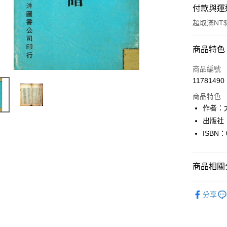
付款與運
超取滿NT$
付款方式
商品特色
信用卡一
商品編號
11781490
超商取貨
商品特色
LINE Pay
作者：
出版社
Apple Pay
ISBN：
街口支付
悠遊付
商品相關分
Google Pa
人文史地
分享
全盈+PAY
大哥付你