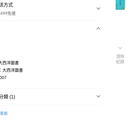
送方式
499免運
次付款
付款
清除
紀錄
大西洋圖書
：大西洋圖書
007
類 (1)
y
人物傳記
客服
分期