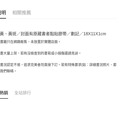
相關說明
【大哥付
AFTEE先
1.本服務
說明
相關推薦
2.付款方
相關說明
流程，驗
【關於「A
ATM付款
完成交易
AFTEE
3.實際核
便利好安
黃、黃斑／封面有原藏書者黏貼膠帶／劃記／18X11X1cm
4.訂單成
１．簡單
消。如遇
２．便利
場書籍只在網路販售，未放置於實體店面。
運送方式
無法說明
３．安心
【繳款方
全家取貨付
書書大量上架，若有沒檢查到的書寫或小損傷還請見諒。
1.分期款
【「AFT
醒簡訊。
包裹】
１．於結帳
2.透過簡
付」結帳
書況認定不易，追求完美者勿直接下訂。若有特殊要求(如：詳細書況照片、套書
每筆NT$6
帳／街口支
２．訂單
與我們聯絡。
３．收到繳
付款後全
【注意事
／ATM／
1.本服務
每筆NT$6
※ 請注意
用戶於交
絡購買商品
款買賣價
7-11取
先享後付
熱銷
全站排行
2.基於同
※ 交易是
包裹】
資料（包
是否繳費成
用，由本
每筆NT$6
付客戶支
3.完整用
付款後7-1
【注意事