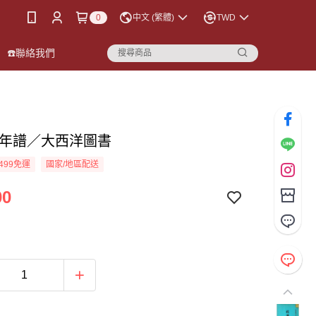
0
中文 (繁體)
TWD
☎️聯絡我們
道年譜／大西洋圖書
499免運
國家/地區配送
00