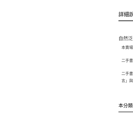
詳細
自然泛
本賣
二手
二手書
言」
本分類