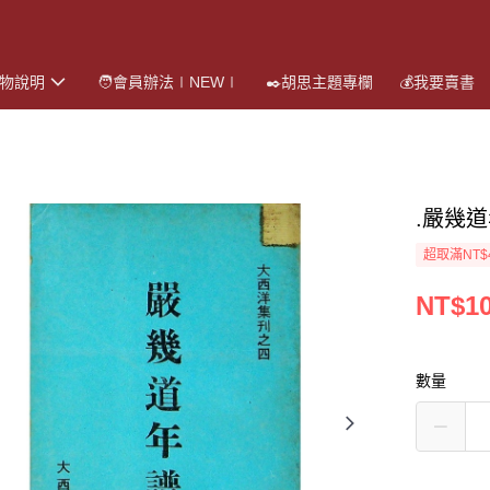
購物說明
🧑會員辦法∣NEW∣
✒️胡思主題專欄
💰我要賣書
.嚴幾
超取滿NT$
NT$1
數量