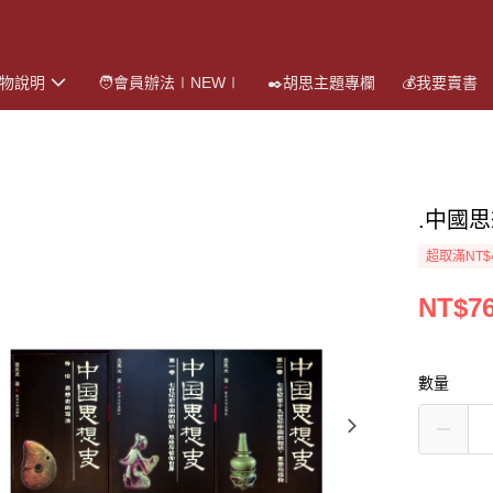
購物說明
🧑會員辦法∣NEW∣
✒️胡思主題專欄
💰我要賣書
.中國思
超取滿NT$
NT$7
數量