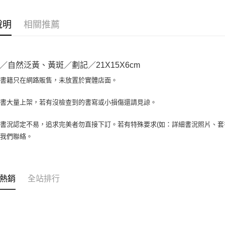
相關說明
【大哥付
AFTEE先
1.本服務
說明
相關推薦
2.付款方
相關說明
流程，驗
【關於「A
ATM付款
完成交易
AFTEE
3.實際核
便利好安
／自然泛黃、黃斑／劃記／21X15X6cm
4.訂單成
１．簡單
消。如遇
２．便利
場書籍只在網路販售，未放置於實體店面。
運送方式
無法說明
３．安心
【繳款方
全家取貨付
書書大量上架，若有沒檢查到的書寫或小損傷還請見諒。
1.分期款
【「AFT
醒簡訊。
包裹】
１．於結帳
2.透過簡
付」結帳
書況認定不易，追求完美者勿直接下訂。若有特殊要求(如：詳細書況照片、套書
每筆NT$6
帳／街口支
２．訂單
與我們聯絡。
３．收到繳
付款後全
【注意事
／ATM／
1.本服務
每筆NT$6
※ 請注意
用戶於交
絡購買商品
款買賣價
7-11取
先享後付
熱銷
全站排行
2.基於同
※ 交易是
包裹】
資料（包
是否繳費成
用，由本
每筆NT$6
付客戶支
3.完整用
付款後7-1
【注意事