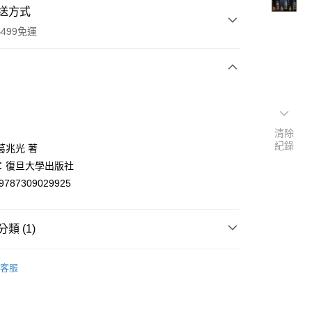
送方式
499免運
次付款
付款
清除
紀錄
葛兆光 著
：復旦大學出版社
9787309029925
類 (1)
y
哲學
客服
分期