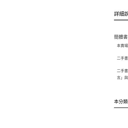
詳細
簡體書
本賣
二手
二手書
言」
本分類