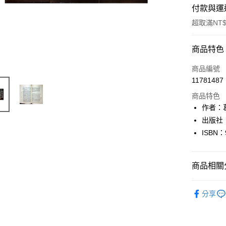
付款與運
超取滿NT$
付款方式
商品特色
信用卡一
商品編號
11781487
超商取貨
商品特色
LINE Pay
作者：
出版社
Apple Pay
ISBN：
街口支付
悠遊付
商品相關分
Google Pa
人文史地
分享
全盈+PAY
大哥付你