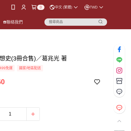
0
中文 (繁體)
TWD
☎️聯絡我們
想史(3冊合售)／葛兆光 著
499免運
國家/地區配送
60