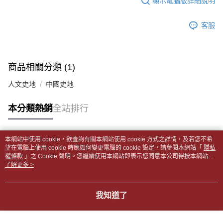
顯示電腦版詳細說明
帳／街口支付／iPASS MONEY」等通路繳費。
２．訂單成立數日內，您將收到繳費通知簡訊。
付款後全家取貨
３．收到繳費通知簡訊後14天內，點擊此簡訊中的連結，可透過四大超商／
【注意事項】
每筆NT$65，滿NT$499(含以上)免運費
客服
ATM／網路銀行／等多元方式進行付款，方視為交易完成。
1.本服務係由「台灣大哥大股份有限公司」（以下簡稱本公司）所提供，讓
※ 請注意：結帳手續完成當下不需立刻繳費，但若您需要取消訂單，請聯絡
用戶於交易時，得透過本服務購買商品或服務，並由商店將買賣／分期付款
7-11取貨付款【書籍"本數"8本以上，建議使用中華郵政宅配
購買商品的店家。未經商家同意取消之訂單仍視為有效，需透過AFTEE先享
買賣價金債權讓與本公司後，依約使用本公司帳單繳交帳款。
後付繳納相關費用。
包裹】
2.基於同意付款使用「大哥付你分期」之契約關係目的，商店將以您的個人
※ 交易是否成功請以「AFTEE先享後付 」之結帳頁面顯示為準，若有關於
商品相關分類 (1)
資料（包含姓名、電話或地址）提供予台灣大哥大進項蒐集、處理及利用，
每筆NT$65，滿NT$688(含以上)免運費
是否繳費成功／繳費後需取消欲退款等相關疑問，請聯繫「AFTEE先享後付
由本公司與您本人進行分期帳單所需資料之確認、核對及更正。
客戶支援中心」
https://netprotections.freshdesk.com/support/home
人文史地
中國史地
3.完整用戶服務條款，請詳閱以下連結：
https://oppay.tw/userRule
付款後7-11取貨
【注意事項】
每筆NT$65，滿NT$688(含以上)免運費
本分類熱銷
全站排行
１．透過由恩沛科技股份有限公司提供之「AFTEE先享後付」服務完成之交
易，需依本服務之必要範圍內提供個人資料，並將交易相關給付款項請求債
中華郵政包裹
權轉讓予恩沛科技股份有限公司。
每筆NT$65，滿NT$688(含以上)免運費
２．關於個人資料處理事宜，請瀏覽以下網址：
本網站中使用 cookie，欲查詢有關本網站使用 cookie 方式之詳情，及若您不希
https://aftee.tw/terms/#terms3
熱門標籤
望在電腦上使用 cookie 時應如何變更電腦的 cookie 設定，請參閱本網站「
隱私
中華郵政包裹(離島)
３．未成年的使用者請事先徵得法定代理人或監護人之同意方可使用
權條款
」之 Cookie 聲明。您繼續使用本網站即表示您同意本公司得按本網站使
「AFTEE先享後付」，若未經同意申辦者引起之損失，本公司不負相關責
每筆NT$65，滿NT$688(含以上)免運費
用條款之 Cookie 聲明使用 cookie。
了解更多 >
任。
４．使用「AFTEE先享後付」時，將依據個別帳號之用戶狀況，依本公司即
士林門市自取(書送達簡訊通知)
時審查核予不同之上限額度；若仍有額度不足之情形，本公司將視審查結果
我知道了
免運費
請求用戶進行身份認證。
５．嚴禁一人註冊多個帳號或使用他人資訊註冊。若發現惡意使用之情形，
中華郵政【國際航空包裹】*收件人請填寫本名
恩沛科技股份有限公司將有權停止該用戶之使用額度並採取法律行動。
查看運費