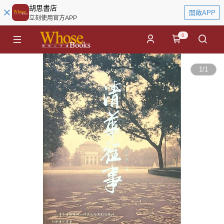
胡思書店
開啟APP
立刻使用官方APP
0
1
/
1