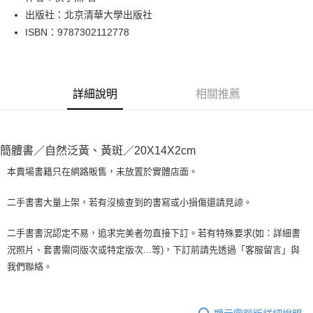
出版社：北京清華大學出版社
街口支付
ISBN：9787302112778
悠遊付
Google Pay
詳細說明
相關推薦
全盈+PAY
大哥付你分期
相關說明
簡體書／自然泛黃、黃斑／20X14X2cm
【大哥付你分期使用說明】
AFTEE先享後付
1.本服務由台灣大哥大提供，台灣大哥大用戶可立即使用無須另外申請。
本賣場書籍只在網路販售，未放置於實體店面。
2.付款方式選擇「大哥付你分期」，訂單成立後會自動跳轉到大哥付的交易
相關說明
流程，驗證手機門號後，選擇欲分期的期數、繳款截止日，確認付款後即完
【關於「AFTEE先享後付」】
二手書書大量上架，若有沒檢查到的書寫或小損傷還請見諒。
成交易。
ATM付款
AFTEE先享後付是「在收到商品之後才付款」的支付方式。 讓您購物簡單
3.實際核准額度、可分期數及費用金額請依後續交易確認頁面所載為準。
便利好安心！
4.訂單成立30分鐘內，如未前往確認交易或遇審核未通過，訂單將自動取
二手書書況認定不易，追求完美者勿直接下訂。若有特殊要求(如：詳細書
１．簡單：不需註冊會員、不需綁卡、不需儲值。
運送方式
消。如遇「轉專審核」未通過狀況，表示未達大哥付你分期系統評分，恕無
況照片、套書需同版次或特定版次...等)，下訂前請先透過「客服留言」與
２．便利：只要手機號碼，簡訊認證，即可結帳。
法說明評估內容。
３．安心：先確認商品／服務後，再付款。
我們聯絡。
全家取貨付款【書籍"本數"8本以上，建議使用中華郵政宅配包
【繳款方式說明】
1.分期款項不併入電信帳單，「大哥付你分期」於每月結算日後寄送繳費提
裹】
【「AFTEE先享後付」結帳流程】
醒簡訊。
１．於結帳方式選擇「AFTEE先享後付」後，將跳轉至「AFTEE先享後付」
每筆NT$65，滿NT$499(含以上)免運費
2.透過簡訊連結打開帳單後，可選擇「超商條碼／台灣大直營門市／銀行轉
結帳頁面，進行簡訊認證並確認金額後，即可完成結帳。