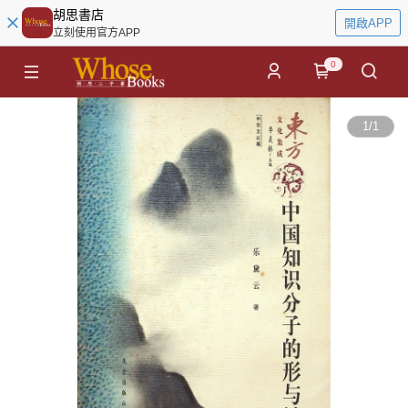
胡思書店
開啟APP
立刻使用官方APP
0
1
/
1