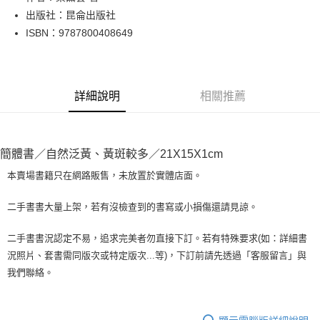
出版社：昆侖出版社
街口支付
ISBN：9787800408649
悠遊付
Google Pay
詳細說明
相關推薦
全盈+PAY
大哥付你分期
相關說明
簡體書／自然泛黃、黃斑較多／21X15X1cm
【大哥付你分期使用說明】
AFTEE先享後付
1.本服務由台灣大哥大提供，台灣大哥大用戶可立即使用無須另外申請。
本賣場書籍只在網路販售，未放置於實體店面。
2.付款方式選擇「大哥付你分期」，訂單成立後會自動跳轉到大哥付的交易
相關說明
流程，驗證手機門號後，選擇欲分期的期數、繳款截止日，確認付款後即完
【關於「AFTEE先享後付」】
二手書書大量上架，若有沒檢查到的書寫或小損傷還請見諒。
成交易。
ATM付款
AFTEE先享後付是「在收到商品之後才付款」的支付方式。 讓您購物簡單
3.實際核准額度、可分期數及費用金額請依後續交易確認頁面所載為準。
便利好安心！
4.訂單成立30分鐘內，如未前往確認交易或遇審核未通過，訂單將自動取
二手書書況認定不易，追求完美者勿直接下訂。若有特殊要求(如：詳細書
１．簡單：不需註冊會員、不需綁卡、不需儲值。
運送方式
消。如遇「轉專審核」未通過狀況，表示未達大哥付你分期系統評分，恕無
況照片、套書需同版次或特定版次...等)，下訂前請先透過「客服留言」與
２．便利：只要手機號碼，簡訊認證，即可結帳。
法說明評估內容。
３．安心：先確認商品／服務後，再付款。
我們聯絡。
全家取貨付款【書籍"本數"8本以上，建議使用中華郵政宅配包
【繳款方式說明】
1.分期款項不併入電信帳單，「大哥付你分期」於每月結算日後寄送繳費提
裹】
【「AFTEE先享後付」結帳流程】
醒簡訊。
１．於結帳方式選擇「AFTEE先享後付」後，將跳轉至「AFTEE先享後付」
每筆NT$65，滿NT$499(含以上)免運費
2.透過簡訊連結打開帳單後，可選擇「超商條碼／台灣大直營門市／銀行轉
結帳頁面，進行簡訊認證並確認金額後，即可完成結帳。