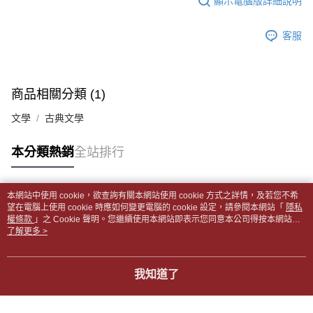
顯示電腦版詳細說明
帳／街口支付／iPASS MONEY」等通路繳費。
２．訂單成立數日內，您將收到繳費通知簡訊。
付款後全家取貨
３．收到繳費通知簡訊後14天內，點擊此簡訊中的連結，可透過四大超商／
【注意事項】
每筆NT$65，滿NT$499(含以上)免運費
客服
ATM／網路銀行／等多元方式進行付款，方視為交易完成。
1.本服務係由「台灣大哥大股份有限公司」（以下簡稱本公司）所提供，讓
※ 請注意：結帳手續完成當下不需立刻繳費，但若您需要取消訂單，請聯絡
用戶於交易時，得透過本服務購買商品或服務，並由商店將買賣／分期付款
7-11取貨付款【書籍"本數"8本以上，建議使用中華郵政宅配
購買商品的店家。未經商家同意取消之訂單仍視為有效，需透過AFTEE先享
買賣價金債權讓與本公司後，依約使用本公司帳單繳交帳款。
後付繳納相關費用。
包裹】
2.基於同意付款使用「大哥付你分期」之契約關係目的，商店將以您的個人
※ 交易是否成功請以「AFTEE先享後付 」之結帳頁面顯示為準，若有關於
商品相關分類 (1)
資料（包含姓名、電話或地址）提供予台灣大哥大進項蒐集、處理及利用，
每筆NT$65，滿NT$688(含以上)免運費
是否繳費成功／繳費後需取消欲退款等相關疑問，請聯繫「AFTEE先享後付
由本公司與您本人進行分期帳單所需資料之確認、核對及更正。
客戶支援中心」
https://netprotections.freshdesk.com/support/home
文學
古典文學
3.完整用戶服務條款，請詳閱以下連結：
https://oppay.tw/userRule
付款後7-11取貨
【注意事項】
每筆NT$65，滿NT$688(含以上)免運費
本分類熱銷
全站排行
１．透過由恩沛科技股份有限公司提供之「AFTEE先享後付」服務完成之交
易，需依本服務之必要範圍內提供個人資料，並將交易相關給付款項請求債
中華郵政包裹
權轉讓予恩沛科技股份有限公司。
每筆NT$65，滿NT$688(含以上)免運費
２．關於個人資料處理事宜，請瀏覽以下網址：
本網站中使用 cookie，欲查詢有關本網站使用 cookie 方式之詳情，及若您不希
https://aftee.tw/terms/#terms3
熱門標籤
望在電腦上使用 cookie 時應如何變更電腦的 cookie 設定，請參閱本網站「
隱私
中華郵政包裹(離島)
３．未成年的使用者請事先徵得法定代理人或監護人之同意方可使用
權條款
」之 Cookie 聲明。您繼續使用本網站即表示您同意本公司得按本網站使
「AFTEE先享後付」，若未經同意申辦者引起之損失，本公司不負相關責
每筆NT$65，滿NT$688(含以上)免運費
用條款之 Cookie 聲明使用 cookie。
了解更多 >
任。
４．使用「AFTEE先享後付」時，將依據個別帳號之用戶狀況，依本公司即
士林門市自取(書送達簡訊通知)
時審查核予不同之上限額度；若仍有額度不足之情形，本公司將視審查結果
我知道了
免運費
請求用戶進行身份認證。
５．嚴禁一人註冊多個帳號或使用他人資訊註冊。若發現惡意使用之情形，
中華郵政【國際航空包裹】*收件人請填寫本名
恩沛科技股份有限公司將有權停止該用戶之使用額度並採取法律行動。
查看運費