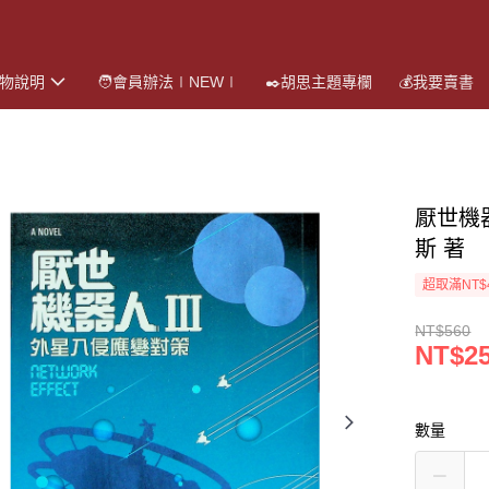
購物說明
🧑會員辦法∣NEW∣
✒️胡思主題專欄
💰我要賣書
厭世機
斯 著
超取滿NT$
NT$560
NT$2
數量