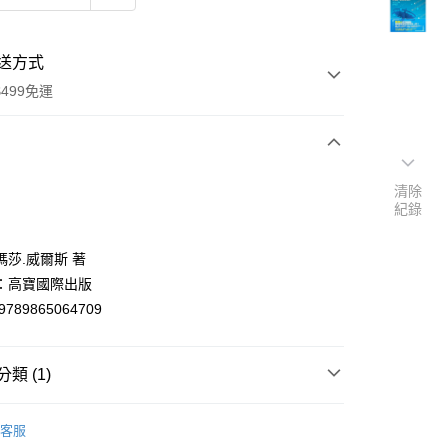
送方式
499免運
次付款
清除
紀錄
付款
瑪莎.威爾斯 著
：高寶國際出版
9789865064709
類 (1)
y
洋翻譯文學
客服