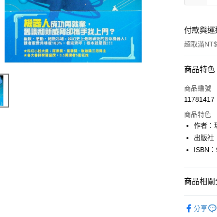
付款與運
超取滿NT$
付款方式
商品特色
信用卡一
商品編號
11781417
超商取貨
商品特色
LINE Pay
作者：
出版社
Apple Pay
ISBN：
街口支付
悠遊付
商品相關分
Google Pa
文學
西
分享
全盈+PAY