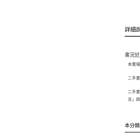
詳細
書況近
本賣
二手
二手書
言」
本分類