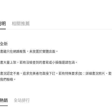
大哥付你
相關說明
【大哥付
AFTEE先
1.本服務
說明
相關推薦
2.付款方
相關說明
流程，驗
【關於「A
ATM付款
完成交易
AFTEE
3.實際核
便利好安
全新
4.訂單成
１．簡單
消。如遇
２．便利
場書籍只在網路販售，未放置於實體店面。
運送方式
無法說明
３．安心
【繳款方
全家取貨付
書書大量上架，若有沒檢查到的書寫或小損傷還請包涵。
1.分期款
【「AFT
醒簡訊。
包裹】
１．於結帳
2.透過簡
付」結帳
書況認定不易，追求完美者勿直接下訂。若有特殊要求(如：詳細書況照片、套書
每筆NT$6
帳／街口支
２．訂單
與我們聯絡。
３．收到繳
付款後全
【注意事
／ATM／
1.本服務
每筆NT$6
※ 請注意
用戶於交
絡購買商品
款買賣價
7-11取
先享後付
熱銷
全站排行
2.基於同
※ 交易是
包裹】
資料（包
是否繳費成