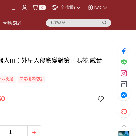
0
中文 (繁體)
TWD
☎️聯絡我們
器人III：外星入侵應變對策／瑪莎.威爾
499免運
國家/地區配送
50