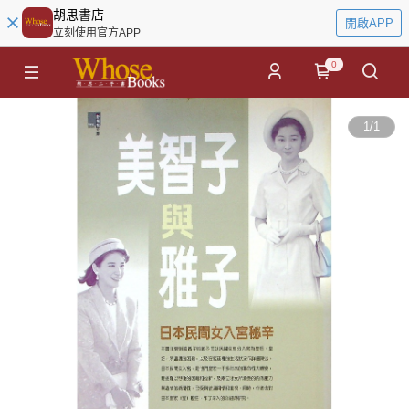
胡思書店
開啟APP
立刻使用官方APP
0
1
/
1