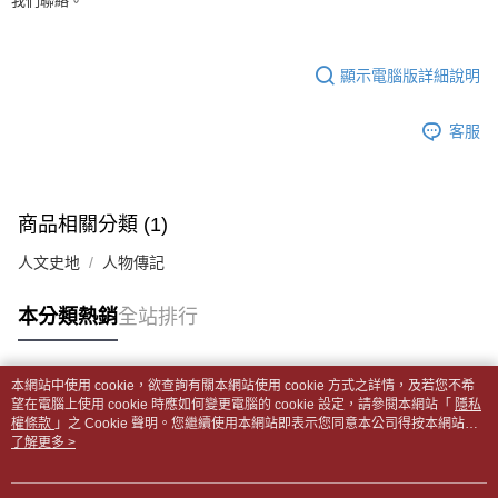
我們聯絡。
【「AFTEE先享後付」結帳流程】
醒簡訊。
１．於結帳方式選擇「AFTEE先享後付」後，將跳轉至「AFTEE先享後付」
每筆NT$65，滿NT$499(含以上)免運費
2.透過簡訊連結打開帳單後，可選擇「超商條碼／台灣大直營門市／銀行轉
結帳頁面，進行簡訊認證並確認金額後，即可完成結帳。
帳／街口支付／iPASS MONEY」等通路繳費。
２．訂單成立數日內，您將收到繳費通知簡訊。
付款後全家取貨
顯示電腦版詳細說明
３．收到繳費通知簡訊後14天內，點擊此簡訊中的連結，可透過四大超商／
【注意事項】
每筆NT$65，滿NT$499(含以上)免運費
ATM／網路銀行／等多元方式進行付款，方視為交易完成。
1.本服務係由「台灣大哥大股份有限公司」（以下簡稱本公司）所提供，讓
※ 請注意：結帳手續完成當下不需立刻繳費，但若您需要取消訂單，請聯絡
客服
用戶於交易時，得透過本服務購買商品或服務，並由商店將買賣／分期付款
7-11取貨付款【書籍"本數"8本以上，建議使用中華郵政宅配
購買商品的店家。未經商家同意取消之訂單仍視為有效，需透過AFTEE先享
買賣價金債權讓與本公司後，依約使用本公司帳單繳交帳款。
後付繳納相關費用。
包裹】
2.基於同意付款使用「大哥付你分期」之契約關係目的，商店將以您的個人
※ 交易是否成功請以「AFTEE先享後付 」之結帳頁面顯示為準，若有關於
資料（包含姓名、電話或地址）提供予台灣大哥大進項蒐集、處理及利用，
每筆NT$65，滿NT$688(含以上)免運費
是否繳費成功／繳費後需取消欲退款等相關疑問，請聯繫「AFTEE先享後付
由本公司與您本人進行分期帳單所需資料之確認、核對及更正。
商品相關分類 (1)
客戶支援中心」
https://netprotections.freshdesk.com/support/home
3.完整用戶服務條款，請詳閱以下連結：
https://oppay.tw/userRule
付款後7-11取貨
人文史地
人物傳記
【注意事項】
每筆NT$65，滿NT$688(含以上)免運費
１．透過由恩沛科技股份有限公司提供之「AFTEE先享後付」服務完成之交
易，需依本服務之必要範圍內提供個人資料，並將交易相關給付款項請求債
中華郵政包裹
本分類熱銷
全站排行
權轉讓予恩沛科技股份有限公司。
每筆NT$65，滿NT$688(含以上)免運費
２．關於個人資料處理事宜，請瀏覽以下網址：
https://aftee.tw/terms/#terms3
中華郵政包裹(離島)
３．未成年的使用者請事先徵得法定代理人或監護人之同意方可使用
本網站中使用 cookie，欲查詢有關本網站使用 cookie 方式之詳情，及若您不希
熱門標籤
「AFTEE先享後付」，若未經同意申辦者引起之損失，本公司不負相關責
望在電腦上使用 cookie 時應如何變更電腦的 cookie 設定，請參閱本網站「
隱私
每筆NT$65，滿NT$688(含以上)免運費
權條款
任。
」之 Cookie 聲明。您繼續使用本網站即表示您同意本公司得按本網站使
用條款之 Cookie 聲明使用 cookie。
了解更多 >
４．使用「AFTEE先享後付」時，將依據個別帳號之用戶狀況，依本公司即
士林門市自取(書送達簡訊通知)
時審查核予不同之上限額度；若仍有額度不足之情形，本公司將視審查結果
免運費
請求用戶進行身份認證。