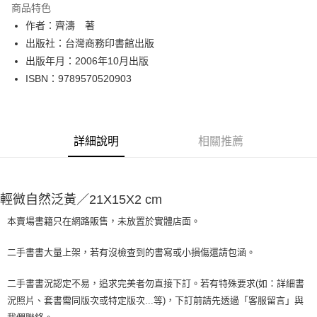
商品特色
Apple Pay
作者：齊濤 著
出版社：台灣商務印書館出版
街口支付
出版年月：2006年10月出版
悠遊付
ISBN：9789570520903
Google Pay
全盈+PAY
詳細說明
相關推薦
大哥付你分期
相關說明
【大哥付你分期使用說明】
AFTEE先享後付
輕微自然泛黃／21X15X2 cm
1.本服務由台灣大哥大提供，台灣大哥大用戶可立即使用無須另外申請。
2.付款方式選擇「大哥付你分期」，訂單成立後會自動跳轉到大哥付的交易
相關說明
本賣場書籍只在網路販售，未放置於實體店面。
流程，驗證手機門號後，選擇欲分期的期數、繳款截止日，確認付款後即完
【關於「AFTEE先享後付」】
成交易。
ATM付款
AFTEE先享後付是「在收到商品之後才付款」的支付方式。 讓您購物簡單
3.實際核准額度、可分期數及費用金額請依後續交易確認頁面所載為準。
二手書書大量上架，若有沒檢查到的書寫或小損傷還請包涵。
便利好安心！
4.訂單成立30分鐘內，如未前往確認交易或遇審核未通過，訂單將自動取
１．簡單：不需註冊會員、不需綁卡、不需儲值。
運送方式
消。如遇「轉專審核」未通過狀況，表示未達大哥付你分期系統評分，恕無
２．便利：只要手機號碼，簡訊認證，即可結帳。
二手書書況認定不易，追求完美者勿直接下訂。若有特殊要求(如：詳細書
法說明評估內容。
３．安心：先確認商品／服務後，再付款。
全家取貨付款【書籍"本數"8本以上，建議使用中華郵政宅配包
況照片、套書需同版次或特定版次...等)，下訂前請先透過「客服留言」與
【繳款方式說明】
1.分期款項不併入電信帳單，「大哥付你分期」於每月結算日後寄送繳費提
裹】