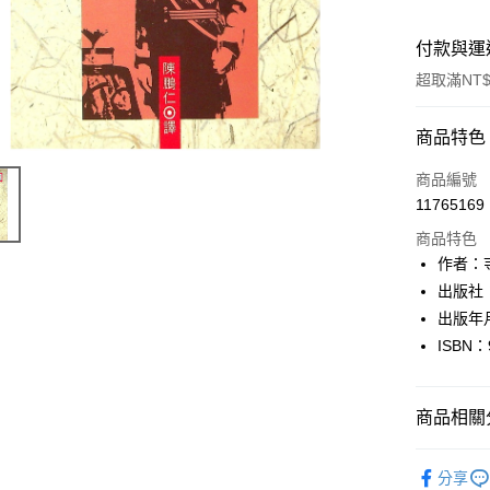
付款與運
超取滿NT$
付款方式
商品特色
信用卡一
商品編號
11765169
超商取貨
商品特色
LINE Pay
作者：
出版社
Apple Pay
出版年月
街口支付
ISBN：
悠遊付
商品相關分
Google Pa
全盈+PAY
人文史地
分享