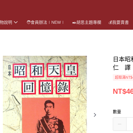
購物說明
🧑會員辦法∣NEW∣
✒️胡思主題專欄
💰我要賣書
日本昭
仁 譯
超取滿NT$
NT$4
數量