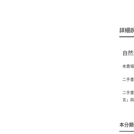
詳細
自然
本賣
二手
二手書
言」
本分類