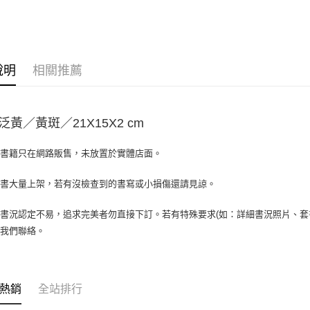
大哥付你
相關說明
【大哥付
AFTEE先
1.本服務
2.付款方
相關說明
說明
相關推薦
流程，驗
【關於「A
ATM付款
完成交易
AFTEE
3.實際核
便利好安
4.訂單成
１．簡單
泛黃／黃斑／21X15X2 cm
消。如遇
２．便利
運送方式
無法說明
３．安心
【繳款方
場書籍只在網路販售，未放置於實體店面。
全家取貨付
1.分期款
【「AFT
醒簡訊。
包裹】
１．於結帳
書書大量上架，若有沒檢查到的書寫或小損傷還請見諒。
2.透過簡
付」結帳
每筆NT$6
帳／街口支
２．訂單
３．收到繳
書況認定不易，追求完美者勿直接下訂。若有特殊要求(如：詳細書況照片、套書
付款後全
【注意事
／ATM／
與我們聯絡。
1.本服務
每筆NT$6
※ 請注意
用戶於交
絡購買商品
款買賣價
7-11取
先享後付
2.基於同
※ 交易是
包裹】
資料（包
熱銷
全站排行
是否繳費成
用，由本
每筆NT$6
付客戶支