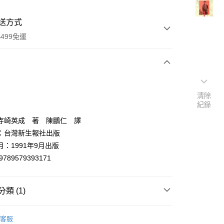
送方式
499免運
次付款
清除
付款
紀錄
寺崎英成 著 陳鵬仁 譯
：台灣新生報社出版
：1991年9月出版
9789579393171
類 (1)
y
世界史地
客服