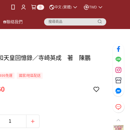
0
中文 (繁體)
TWD
☎️聯絡我們
和天皇回憶錄／寺崎英成 著 陳鵬
499免運
國家/地區配送
60