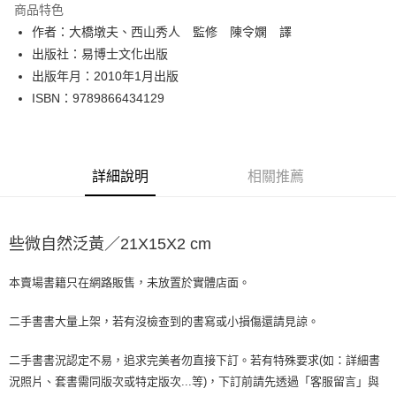
商品特色
Apple Pay
作者：大橋墩夫、西山秀人 監修 陳令嫻 譯
出版社：易博士文化出版
街口支付
出版年月：2010年1月出版
悠遊付
ISBN：9789866434129
Google Pay
全盈+PAY
詳細說明
相關推薦
大哥付你分期
相關說明
【大哥付你分期使用說明】
些微自然泛黃／21X15X2 cm
AFTEE先享後付
1.本服務由台灣大哥大提供，台灣大哥大用戶可立即使用無須另外申請。
2.付款方式選擇「大哥付你分期」，訂單成立後會自動跳轉到大哥付的交易
相關說明
流程，驗證手機門號後，選擇欲分期的期數、繳款截止日，確認付款後即完
本賣場書籍只在網路販售，未放置於實體店面。
【關於「AFTEE先享後付」】
成交易。
ATM付款
AFTEE先享後付是「在收到商品之後才付款」的支付方式。 讓您購物簡單
3.實際核准額度、可分期數及費用金額請依後續交易確認頁面所載為準。
便利好安心！
二手書書大量上架，若有沒檢查到的書寫或小損傷還請見諒。
4.訂單成立30分鐘內，如未前往確認交易或遇審核未通過，訂單將自動取
１．簡單：不需註冊會員、不需綁卡、不需儲值。
運送方式
消。如遇「轉專審核」未通過狀況，表示未達大哥付你分期系統評分，恕無
２．便利：只要手機號碼，簡訊認證，即可結帳。
二手書書況認定不易，追求完美者勿直接下訂。若有特殊要求(如：詳細書
法說明評估內容。
３．安心：先確認商品／服務後，再付款。
全家取貨付款【書籍"本數"8本以上，建議使用中華郵政宅配包
【繳款方式說明】
況照片、套書需同版次或特定版次...等)，下訂前請先透過「客服留言」與
1.分期款項不併入電信帳單，「大哥付你分期」於每月結算日後寄送繳費提
裹】