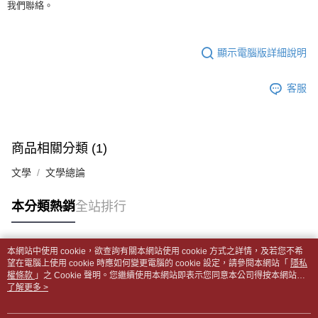
【「AFTEE先享後付」結帳流程】
我們聯絡。
醒簡訊。
１．於結帳方式選擇「AFTEE先享後付」後，將跳轉至「AFTEE先享後付」
每筆NT$65，滿NT$499(含以上)免運費
2.透過簡訊連結打開帳單後，可選擇「超商條碼／台灣大直營門市／銀行轉
結帳頁面，進行簡訊認證並確認金額後，即可完成結帳。
帳／街口支付／iPASS MONEY」等通路繳費。
２．訂單成立數日內，您將收到繳費通知簡訊。
付款後全家取貨
顯示電腦版詳細說明
３．收到繳費通知簡訊後14天內，點擊此簡訊中的連結，可透過四大超商／
【注意事項】
每筆NT$65，滿NT$499(含以上)免運費
ATM／網路銀行／等多元方式進行付款，方視為交易完成。
1.本服務係由「台灣大哥大股份有限公司」（以下簡稱本公司）所提供，讓
※ 請注意：結帳手續完成當下不需立刻繳費，但若您需要取消訂單，請聯絡
用戶於交易時，得透過本服務購買商品或服務，並由商店將買賣／分期付款
客服
7-11取貨付款【書籍"本數"8本以上，建議使用中華郵政宅配
購買商品的店家。未經商家同意取消之訂單仍視為有效，需透過AFTEE先享
買賣價金債權讓與本公司後，依約使用本公司帳單繳交帳款。
後付繳納相關費用。
包裹】
2.基於同意付款使用「大哥付你分期」之契約關係目的，商店將以您的個人
※ 交易是否成功請以「AFTEE先享後付 」之結帳頁面顯示為準，若有關於
資料（包含姓名、電話或地址）提供予台灣大哥大進項蒐集、處理及利用，
每筆NT$65，滿NT$688(含以上)免運費
是否繳費成功／繳費後需取消欲退款等相關疑問，請聯繫「AFTEE先享後付
由本公司與您本人進行分期帳單所需資料之確認、核對及更正。
客戶支援中心」
https://netprotections.freshdesk.com/support/home
商品相關分類 (1)
3.完整用戶服務條款，請詳閱以下連結：
https://oppay.tw/userRule
付款後7-11取貨
【注意事項】
文學
文學總論
每筆NT$65，滿NT$688(含以上)免運費
１．透過由恩沛科技股份有限公司提供之「AFTEE先享後付」服務完成之交
易，需依本服務之必要範圍內提供個人資料，並將交易相關給付款項請求債
中華郵政包裹
本分類熱銷
全站排行
權轉讓予恩沛科技股份有限公司。
每筆NT$65，滿NT$688(含以上)免運費
２．關於個人資料處理事宜，請瀏覽以下網址：
https://aftee.tw/terms/#terms3
中華郵政包裹(離島)
３．未成年的使用者請事先徵得法定代理人或監護人之同意方可使用
本網站中使用 cookie，欲查詢有關本網站使用 cookie 方式之詳情，及若您不希
「AFTEE先享後付」，若未經同意申辦者引起之損失，本公司不負相關責
熱門標籤
每筆NT$65，滿NT$688(含以上)免運費
望在電腦上使用 cookie 時應如何變更電腦的 cookie 設定，請參閱本網站「
隱私
任。
權條款
」之 Cookie 聲明。您繼續使用本網站即表示您同意本公司得按本網站使
４．使用「AFTEE先享後付」時，將依據個別帳號之用戶狀況，依本公司即
用條款之 Cookie 聲明使用 cookie。
了解更多 >
士林門市自取(書送達簡訊通知)
時審查核予不同之上限額度；若仍有額度不足之情形，本公司將視審查結果
免運費
請求用戶進行身份認證。