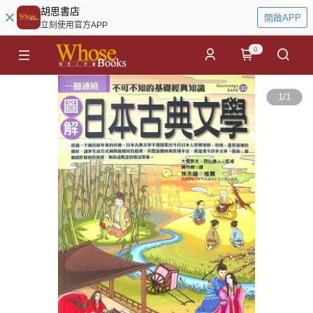
胡思書店
開啟APP
立刻使用官方APP
0
1
/
1