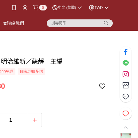
0
中文 (繁體)
TWD
☎️聯絡我們
：明治維新／蘇靜 主編
499免運
國家/地區配送
30