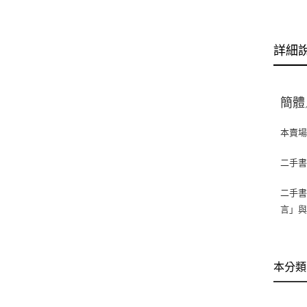
詳細
簡體
本賣
二手
二手書
言」
本分類