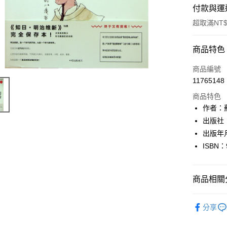
付款與運
超取滿NT$
付款方式
商品特色
信用卡一
商品編號
11765148
超商取貨
商品特色
LINE Pay
作者：
出版社
Apple Pay
出版年月
街口支付
ISBN：
悠遊付
商品相關分
Google Pa
全盈+PAY
各類雜誌/
分享
大哥付你