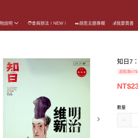
購物說明
🧑會員辦法∣NEW∣
✒️胡思主題專欄
💰我要賣書
知日7
超取滿NT$
NT$2
數量