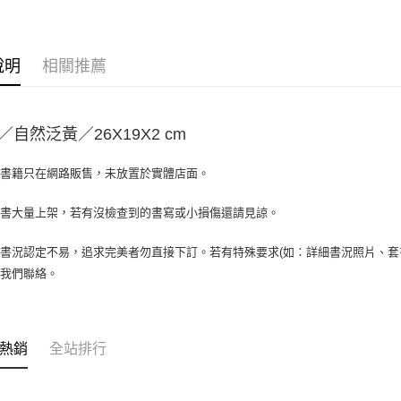
相關說明
【大哥付
AFTEE先
1.本服務
2.付款方
相關說明
說明
相關推薦
流程，驗
【關於「A
ATM付款
完成交易
AFTEE
3.實際核
便利好安
4.訂單成
１．簡單
／自然泛黃／26X19X2 cm
消。如遇
２．便利
運送方式
無法說明
３．安心
【繳款方
場書籍只在網路販售，未放置於實體店面。
全家取貨付
1.分期款
【「AFT
醒簡訊。
包裹】
１．於結帳
書書大量上架，若有沒檢查到的書寫或小損傷還請見諒。
2.透過簡
付」結帳
每筆NT$6
帳／街口支
２．訂單
３．收到繳
書況認定不易，追求完美者勿直接下訂。若有特殊要求(如：詳細書況照片、套書
付款後全
【注意事
／ATM／
與我們聯絡。
1.本服務
每筆NT$6
※ 請注意
用戶於交
絡購買商品
款買賣價
7-11取
先享後付
2.基於同
※ 交易是
包裹】
資料（包
熱銷
全站排行
是否繳費成
用，由本
每筆NT$6
付客戶支
3.完整用
付款後7-1
【注意事