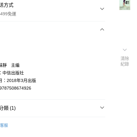
送方式
499免運
次付款
付款
清除
紀錄
蘇靜 主編
：中信出版社
：2018年3月出版
9787508674926
類 (1)
y
期刊
客服
分期