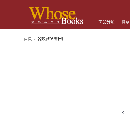
商品分類
🛒
首頁
各類雜誌/期刊