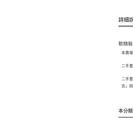
詳細
軟精裝
本賣
二手
二手書
言」
本分類