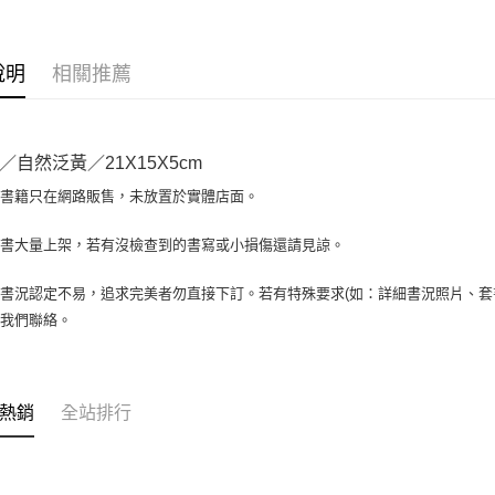
相關說明
【大哥付
AFTEE先
1.本服務
說明
相關推薦
2.付款方
相關說明
流程，驗
【關於「A
ATM付款
完成交易
AFTEE
3.實際核
便利好安
／自然泛黃／21X15X5cm
4.訂單成
１．簡單
消。如遇
２．便利
場書籍只在網路販售，未放置於實體店面。
運送方式
無法說明
３．安心
【繳款方
全家取貨付
書書大量上架，若有沒檢查到的書寫或小損傷還請見諒。
1.分期款
【「AFT
醒簡訊。
包裹】
１．於結帳
2.透過簡
付」結帳
書況認定不易，追求完美者勿直接下訂。若有特殊要求(如：詳細書況照片、套書
每筆NT$6
帳／街口支
２．訂單
與我們聯絡。
３．收到繳
付款後全
【注意事
／ATM／
1.本服務
每筆NT$6
※ 請注意
用戶於交
絡購買商品
款買賣價
7-11取
先享後付
熱銷
全站排行
2.基於同
※ 交易是
包裹】
資料（包
是否繳費成
用，由本
每筆NT$6
付客戶支
3.完整用