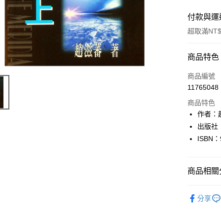
付款與運
超取滿NT$
付款方式
商品特色
信用卡一
商品編號
11765048
超商取貨
商品特色
LINE Pay
作者：
出版社
Apple Pay
ISBN：
街口支付
悠遊付
商品相關分
Google Pa
文學
華
分享
全盈+PAY
大哥付你