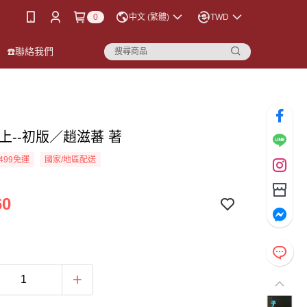
0
中文 (繁體)
TWD
☎️聯絡我們
上--初版／趙滋蕃 著
499免運
國家/地區配送
60