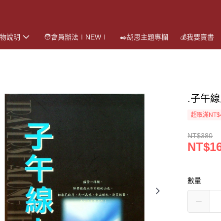
購物說明
🧑會員辦法∣NEW∣
✒️胡思主題專欄
💰我要賣書
.子午線
超取滿NT$
NT$380
NT$1
數量