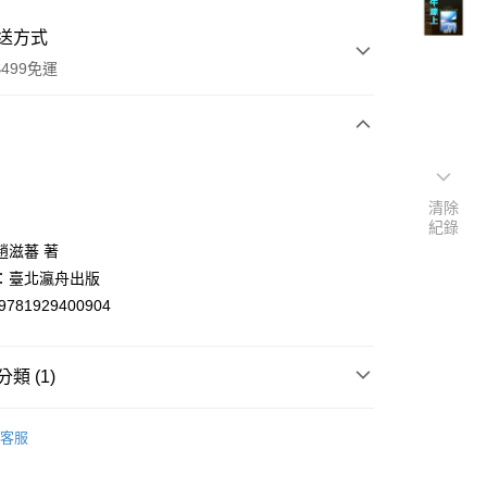
送方式
499免運
次付款
付款
清除
紀錄
趙滋蕃 著
：臺北瀛舟出版
9781929400904
類 (1)
y
文創作
客服
分期