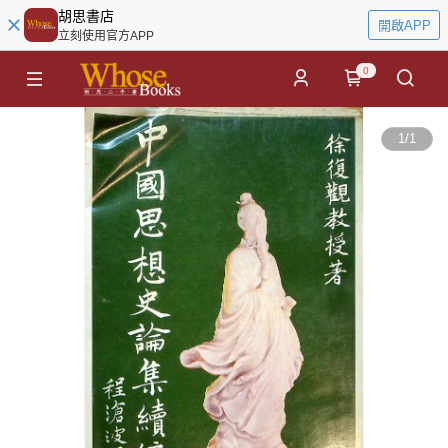
胡思書店
開啟APP
立刻使用官方APP
0
1
/
1