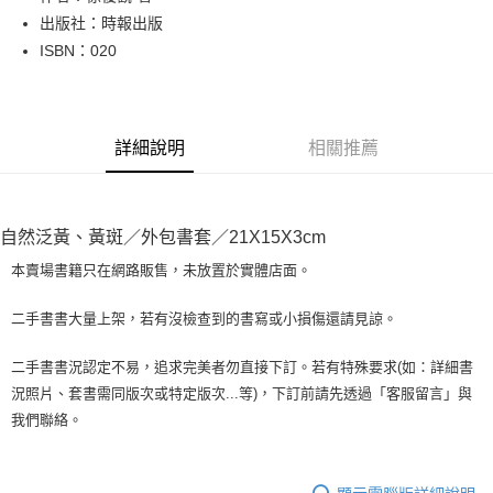
出版社：時報出版
街口支付
ISBN：020
悠遊付
Google Pay
詳細說明
相關推薦
全盈+PAY
大哥付你分期
相關說明
自然泛黃、黃斑／外包書套／21X15X3cm
【大哥付你分期使用說明】
AFTEE先享後付
1.本服務由台灣大哥大提供，台灣大哥大用戶可立即使用無須另外申請。
本賣場書籍只在網路販售，未放置於實體店面。
2.付款方式選擇「大哥付你分期」，訂單成立後會自動跳轉到大哥付的交易
相關說明
流程，驗證手機門號後，選擇欲分期的期數、繳款截止日，確認付款後即完
【關於「AFTEE先享後付」】
二手書書大量上架，若有沒檢查到的書寫或小損傷還請見諒。
成交易。
ATM付款
AFTEE先享後付是「在收到商品之後才付款」的支付方式。 讓您購物簡單
3.實際核准額度、可分期數及費用金額請依後續交易確認頁面所載為準。
便利好安心！
4.訂單成立30分鐘內，如未前往確認交易或遇審核未通過，訂單將自動取
二手書書況認定不易，追求完美者勿直接下訂。若有特殊要求(如：詳細書
１．簡單：不需註冊會員、不需綁卡、不需儲值。
運送方式
消。如遇「轉專審核」未通過狀況，表示未達大哥付你分期系統評分，恕無
況照片、套書需同版次或特定版次...等)，下訂前請先透過「客服留言」與
２．便利：只要手機號碼，簡訊認證，即可結帳。
法說明評估內容。
３．安心：先確認商品／服務後，再付款。
我們聯絡。
全家取貨付款【書籍"本數"8本以上，建議使用中華郵政宅配包
【繳款方式說明】
1.分期款項不併入電信帳單，「大哥付你分期」於每月結算日後寄送繳費提
裹】
【「AFTEE先享後付」結帳流程】
醒簡訊。
１．於結帳方式選擇「AFTEE先享後付」後，將跳轉至「AFTEE先享後付」
每筆NT$65，滿NT$499(含以上)免運費
2.透過簡訊連結打開帳單後，可選擇「超商條碼／台灣大直營門市／銀行轉
結帳頁面，進行簡訊認證並確認金額後，即可完成結帳。