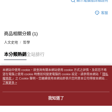
顯示電腦版詳細說明
帳／街口支付／iPASS MONEY」等通路繳費。
２．訂單成立數日內，您將收到繳費通知簡訊。
付款後全家取貨
３．收到繳費通知簡訊後14天內，點擊此簡訊中的連結，可透過四大超商／
【注意事項】
每筆NT$65，滿NT$499(含以上)免運費
客服
ATM／網路銀行／等多元方式進行付款，方視為交易完成。
1.本服務係由「台灣大哥大股份有限公司」（以下簡稱本公司）所提供，讓
※ 請注意：結帳手續完成當下不需立刻繳費，但若您需要取消訂單，請聯絡
用戶於交易時，得透過本服務購買商品或服務，並由商店將買賣／分期付款
7-11取貨付款【書籍"本數"8本以上，建議使用中華郵政宅配
購買商品的店家。未經商家同意取消之訂單仍視為有效，需透過AFTEE先享
買賣價金債權讓與本公司後，依約使用本公司帳單繳交帳款。
後付繳納相關費用。
包裹】
2.基於同意付款使用「大哥付你分期」之契約關係目的，商店將以您的個人
※ 交易是否成功請以「AFTEE先享後付 」之結帳頁面顯示為準，若有關於
商品相關分類 (1)
資料（包含姓名、電話或地址）提供予台灣大哥大進項蒐集、處理及利用，
每筆NT$65，滿NT$688(含以上)免運費
是否繳費成功／繳費後需取消欲退款等相關疑問，請聯繫「AFTEE先享後付
由本公司與您本人進行分期帳單所需資料之確認、核對及更正。
客戶支援中心」
https://netprotections.freshdesk.com/support/home
人文史地
哲學
3.完整用戶服務條款，請詳閱以下連結：
https://oppay.tw/userRule
付款後7-11取貨
【注意事項】
每筆NT$65，滿NT$688(含以上)免運費
本分類熱銷
全站排行
１．透過由恩沛科技股份有限公司提供之「AFTEE先享後付」服務完成之交
易，需依本服務之必要範圍內提供個人資料，並將交易相關給付款項請求債
中華郵政包裹
權轉讓予恩沛科技股份有限公司。
每筆NT$65，滿NT$688(含以上)免運費
２．關於個人資料處理事宜，請瀏覽以下網址：
本網站中使用 cookie，欲查詢有關本網站使用 cookie 方式之詳情，及若您不希
https://aftee.tw/terms/#terms3
熱門標籤
望在電腦上使用 cookie 時應如何變更電腦的 cookie 設定，請參閱本網站「
隱私
中華郵政包裹(離島)
３．未成年的使用者請事先徵得法定代理人或監護人之同意方可使用
權條款
」之 Cookie 聲明。您繼續使用本網站即表示您同意本公司得按本網站使
「AFTEE先享後付」，若未經同意申辦者引起之損失，本公司不負相關責
每筆NT$65，滿NT$688(含以上)免運費
用條款之 Cookie 聲明使用 cookie。
了解更多 >
任。
４．使用「AFTEE先享後付」時，將依據個別帳號之用戶狀況，依本公司即
士林門市自取(書送達簡訊通知)
時審查核予不同之上限額度；若仍有額度不足之情形，本公司將視審查結果
我知道了
免運費
請求用戶進行身份認證。
５．嚴禁一人註冊多個帳號或使用他人資訊註冊。若發現惡意使用之情形，
中華郵政【國際航空包裹】*收件人請填寫本名
恩沛科技股份有限公司將有權停止該用戶之使用額度並採取法律行動。
查看運費