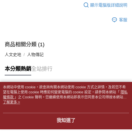
帳／街口支付／iPASS MONEY」等通路繳費。
顯示電腦版詳細說明
２．訂單成立數日內，您將收到繳費通知簡訊。
付款後全家取貨
３．收到繳費通知簡訊後14天內，點擊此簡訊中的連結，可透過四大超商／
【注意事項】
每筆NT$65，滿NT$499(含以上)免運費
ATM／網路銀行／等多元方式進行付款，方視為交易完成。
1.本服務係由「台灣大哥大股份有限公司」（以下簡稱本公司）所提供，讓
客服
※ 請注意：結帳手續完成當下不需立刻繳費，但若您需要取消訂單，請聯絡
用戶於交易時，得透過本服務購買商品或服務，並由商店將買賣／分期付款
7-11取貨付款【書籍"本數"8本以上，建議使用中華郵政宅配
購買商品的店家。未經商家同意取消之訂單仍視為有效，需透過AFTEE先享
買賣價金債權讓與本公司後，依約使用本公司帳單繳交帳款。
後付繳納相關費用。
包裹】
2.基於同意付款使用「大哥付你分期」之契約關係目的，商店將以您的個人
※ 交易是否成功請以「AFTEE先享後付 」之結帳頁面顯示為準，若有關於
資料（包含姓名、電話或地址）提供予台灣大哥大進項蒐集、處理及利用，
每筆NT$65，滿NT$688(含以上)免運費
是否繳費成功／繳費後需取消欲退款等相關疑問，請聯繫「AFTEE先享後付
商品相關分類 (1)
由本公司與您本人進行分期帳單所需資料之確認、核對及更正。
客戶支援中心」
https://netprotections.freshdesk.com/support/home
3.完整用戶服務條款，請詳閱以下連結：
https://oppay.tw/userRule
付款後7-11取貨
人文史地
人物傳記
【注意事項】
每筆NT$65，滿NT$688(含以上)免運費
１．透過由恩沛科技股份有限公司提供之「AFTEE先享後付」服務完成之交
本分類熱銷
全站排行
易，需依本服務之必要範圍內提供個人資料，並將交易相關給付款項請求債
中華郵政包裹
權轉讓予恩沛科技股份有限公司。
每筆NT$65，滿NT$688(含以上)免運費
２．關於個人資料處理事宜，請瀏覽以下網址：
https://aftee.tw/terms/#terms3
本網站中使用 cookie，欲查詢有關本網站使用 cookie 方式之詳情，及若您不希
中華郵政包裹(離島)
３．未成年的使用者請事先徵得法定代理人或監護人之同意方可使用
熱門標籤
望在電腦上使用 cookie 時應如何變更電腦的 cookie 設定，請參閱本網站「
隱私
「AFTEE先享後付」，若未經同意申辦者引起之損失，本公司不負相關責
權條款
每筆NT$65，滿NT$688(含以上)免運費
」之 Cookie 聲明。您繼續使用本網站即表示您同意本公司得按本網站使
任。
用條款之 Cookie 聲明使用 cookie。
了解更多 >
４．使用「AFTEE先享後付」時，將依據個別帳號之用戶狀況，依本公司即
士林門市自取(書送達簡訊通知)
時審查核予不同之上限額度；若仍有額度不足之情形，本公司將視審查結果
免運費
請求用戶進行身份認證。
我知道了
５．嚴禁一人註冊多個帳號或使用他人資訊註冊。若發現惡意使用之情形，
中華郵政【國際航空包裹】*收件人請填寫本名
恩沛科技股份有限公司將有權停止該用戶之使用額度並採取法律行動。
查看運費