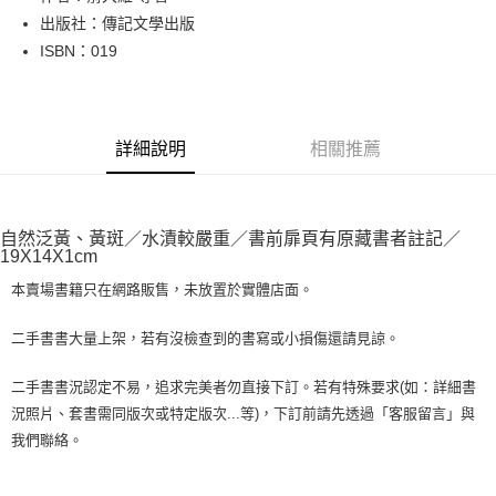
出版社：傳記文學出版
街口支付
ISBN：019
悠遊付
Google Pay
詳細說明
相關推薦
全盈+PAY
大哥付你分期
相關說明
自然泛黃、黃斑／水漬較嚴重／書前扉頁有原藏書者註記／
【大哥付你分期使用說明】
19X14X1cm
AFTEE先享後付
1.本服務由台灣大哥大提供，台灣大哥大用戶可立即使用無須另外申請。
2.付款方式選擇「大哥付你分期」，訂單成立後會自動跳轉到大哥付的交易
本賣場書籍只在網路販售，未放置於實體店面。
相關說明
流程，驗證手機門號後，選擇欲分期的期數、繳款截止日，確認付款後即完
【關於「AFTEE先享後付」】
成交易。
ATM付款
AFTEE先享後付是「在收到商品之後才付款」的支付方式。 讓您購物簡單
二手書書大量上架，若有沒檢查到的書寫或小損傷還請見諒。
3.實際核准額度、可分期數及費用金額請依後續交易確認頁面所載為準。
便利好安心！
4.訂單成立30分鐘內，如未前往確認交易或遇審核未通過，訂單將自動取
１．簡單：不需註冊會員、不需綁卡、不需儲值。
運送方式
二手書書況認定不易，追求完美者勿直接下訂。若有特殊要求(如：詳細書
消。如遇「轉專審核」未通過狀況，表示未達大哥付你分期系統評分，恕無
２．便利：只要手機號碼，簡訊認證，即可結帳。
法說明評估內容。
況照片、套書需同版次或特定版次...等)，下訂前請先透過「客服留言」與
３．安心：先確認商品／服務後，再付款。
全家取貨付款【書籍"本數"8本以上，建議使用中華郵政宅配包
【繳款方式說明】
我們聯絡。
1.分期款項不併入電信帳單，「大哥付你分期」於每月結算日後寄送繳費提
裹】
【「AFTEE先享後付」結帳流程】
醒簡訊。
１．於結帳方式選擇「AFTEE先享後付」後，將跳轉至「AFTEE先享後付」
每筆NT$65，滿NT$499(含以上)免運費
2.透過簡訊連結打開帳單後，可選擇「超商條碼／台灣大直營門市／銀行轉
結帳頁面，進行簡訊認證並確認金額後，即可完成結帳。