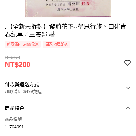
.【全新未拆封】紫荊花下--學思行旅、口述青
春紀事／王震邦 著
超取滿NT$499免運
國家/地區配送
NT$474
NT$200
付款與運送方式
超取滿NT$499免運
付款方式
商品特色
信用卡一次付款
商品編號
超商取貨付款
11764991
LINE Pay