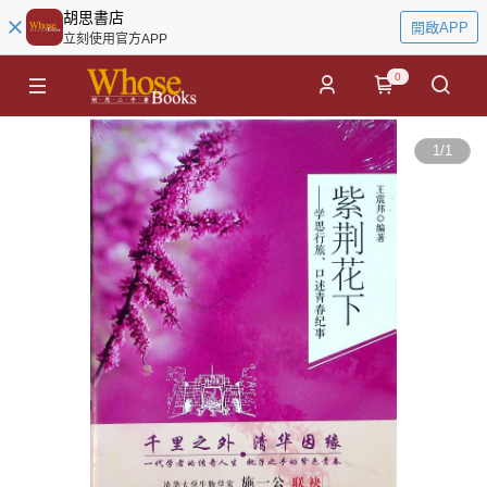
胡思書店
開啟APP
立刻使用官方APP
0
1
/
1