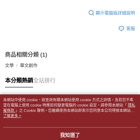
【「AFTEE先享後付」結帳流程】
醒簡訊。
１．於結帳方式選擇「AFTEE先享後付」後，將跳轉至「AFTEE先享後付」
每筆NT$65，滿NT$499(含以上)免運費
2.透過簡訊連結打開帳單後，可選擇「超商條碼／台灣大直營門市／銀行轉
結帳頁面，進行簡訊認證並確認金額後，即可完成結帳。
顯示電腦版詳細說明
帳／街口支付／iPASS MONEY」等通路繳費。
２．訂單成立數日內，您將收到繳費通知簡訊。
付款後全家取貨
３．收到繳費通知簡訊後14天內，點擊此簡訊中的連結，可透過四大超商／
【注意事項】
每筆NT$65，滿NT$499(含以上)免運費
客服
ATM／網路銀行／等多元方式進行付款，方視為交易完成。
1.本服務係由「台灣大哥大股份有限公司」（以下簡稱本公司）所提供，讓
※ 請注意：結帳手續完成當下不需立刻繳費，但若您需要取消訂單，請聯絡
用戶於交易時，得透過本服務購買商品或服務，並由商店將買賣／分期付款
7-11取貨付款【書籍"本數"8本以上，建議使用中華郵政宅配
購買商品的店家。未經商家同意取消之訂單仍視為有效，需透過AFTEE先享
買賣價金債權讓與本公司後，依約使用本公司帳單繳交帳款。
後付繳納相關費用。
包裹】
2.基於同意付款使用「大哥付你分期」之契約關係目的，商店將以您的個人
※ 交易是否成功請以「AFTEE先享後付 」之結帳頁面顯示為準，若有關於
商品相關分類 (1)
資料（包含姓名、電話或地址）提供予台灣大哥大進項蒐集、處理及利用，
每筆NT$65，滿NT$688(含以上)免運費
是否繳費成功／繳費後需取消欲退款等相關疑問，請聯繫「AFTEE先享後付
由本公司與您本人進行分期帳單所需資料之確認、核對及更正。
客戶支援中心」
https://netprotections.freshdesk.com/support/home
文學
華文創作
3.完整用戶服務條款，請詳閱以下連結：
https://oppay.tw/userRule
付款後7-11取貨
【注意事項】
每筆NT$65，滿NT$688(含以上)免運費
本分類熱銷
全站排行
１．透過由恩沛科技股份有限公司提供之「AFTEE先享後付」服務完成之交
易，需依本服務之必要範圍內提供個人資料，並將交易相關給付款項請求債
中華郵政包裹
權轉讓予恩沛科技股份有限公司。
每筆NT$65，滿NT$688(含以上)免運費
２．關於個人資料處理事宜，請瀏覽以下網址：
本網站中使用 cookie，欲查詢有關本網站使用 cookie 方式之詳情，及若您不希
https://aftee.tw/terms/#terms3
熱門標籤
望在電腦上使用 cookie 時應如何變更電腦的 cookie 設定，請參閱本網站「
隱私
中華郵政包裹(離島)
３．未成年的使用者請事先徵得法定代理人或監護人之同意方可使用
權條款
」之 Cookie 聲明。您繼續使用本網站即表示您同意本公司得按本網站使
「AFTEE先享後付」，若未經同意申辦者引起之損失，本公司不負相關責
每筆NT$65，滿NT$688(含以上)免運費
用條款之 Cookie 聲明使用 cookie。
了解更多 >
任。
４．使用「AFTEE先享後付」時，將依據個別帳號之用戶狀況，依本公司即
士林門市自取(書送達簡訊通知)
時審查核予不同之上限額度；若仍有額度不足之情形，本公司將視審查結果
我知道了
免運費
請求用戶進行身份認證。