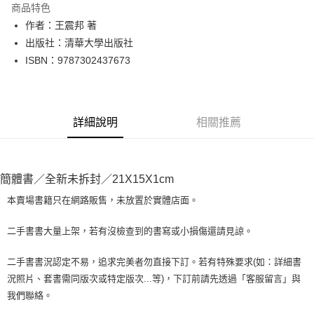
商品特色
Apple Pay
作者：王震邦 著
出版社：清華大學出版社
街口支付
ISBN：9787302437673
悠遊付
Google Pay
詳細說明
相關推薦
全盈+PAY
大哥付你分期
相關說明
簡體書／全新未拆封／21X15X1cm
【大哥付你分期使用說明】
AFTEE先享後付
1.本服務由台灣大哥大提供，台灣大哥大用戶可立即使用無須另外申請。
本賣場書籍只在網路販售，未放置於實體店面。
2.付款方式選擇「大哥付你分期」，訂單成立後會自動跳轉到大哥付的交易
相關說明
流程，驗證手機門號後，選擇欲分期的期數、繳款截止日，確認付款後即完
【關於「AFTEE先享後付」】
二手書書大量上架，若有沒檢查到的書寫或小損傷還請見諒。
成交易。
ATM付款
AFTEE先享後付是「在收到商品之後才付款」的支付方式。 讓您購物簡單
3.實際核准額度、可分期數及費用金額請依後續交易確認頁面所載為準。
便利好安心！
4.訂單成立30分鐘內，如未前往確認交易或遇審核未通過，訂單將自動取
二手書書況認定不易，追求完美者勿直接下訂。若有特殊要求(如：詳細書
１．簡單：不需註冊會員、不需綁卡、不需儲值。
運送方式
消。如遇「轉專審核」未通過狀況，表示未達大哥付你分期系統評分，恕無
況照片、套書需同版次或特定版次...等)，下訂前請先透過「客服留言」與
２．便利：只要手機號碼，簡訊認證，即可結帳。
法說明評估內容。
３．安心：先確認商品／服務後，再付款。
我們聯絡。
全家取貨付款【書籍"本數"8本以上，建議使用中華郵政宅配包
【繳款方式說明】
1.分期款項不併入電信帳單，「大哥付你分期」於每月結算日後寄送繳費提
裹】