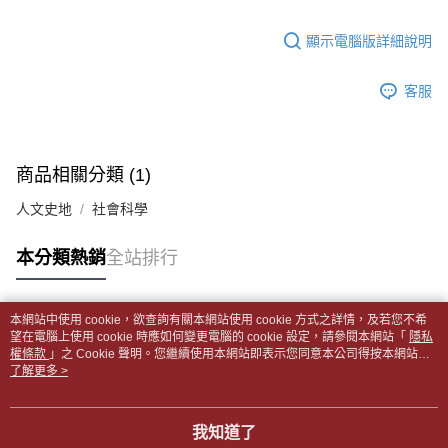
【「AFTEE先享後付」結帳流程】
醒簡訊。
１．於結帳方式選擇「AFTEE先享後付」後，將跳轉至「AFTEE先享後付」
每筆NT$65，滿NT$499(含以上)免運費
2.透過簡訊連結打開帳單後，可選擇「超商條碼／台灣大直營門市／銀行轉
結帳頁面，進行簡訊認證並確認金額後，即可完成結帳。
顯示電腦版詳細說明
帳／街口支付／iPASS MONEY」等通路繳費。
２．訂單成立數日內，您將收到繳費通知簡訊。
付款後全家取貨
３．收到繳費通知簡訊後14天內，點擊此簡訊中的連結，可透過四大超商／
【注意事項】
每筆NT$65，滿NT$499(含以上)免運費
客服
ATM／網路銀行／等多元方式進行付款，方視為交易完成。
1.本服務係由「台灣大哥大股份有限公司」（以下簡稱本公司）所提供，讓
※ 請注意：結帳手續完成當下不需立刻繳費，但若您需要取消訂單，請聯絡
用戶於交易時，得透過本服務購買商品或服務，並由商店將買賣／分期付款
7-11取貨付款【書籍"本數"8本以上，建議使用中華郵政宅配
購買商品的店家。未經商家同意取消之訂單仍視為有效，需透過AFTEE先享
買賣價金債權讓與本公司後，依約使用本公司帳單繳交帳款。
後付繳納相關費用。
包裹】
2.基於同意付款使用「大哥付你分期」之契約關係目的，商店將以您的個人
※ 交易是否成功請以「AFTEE先享後付 」之結帳頁面顯示為準，若有關於
商品相關分類 (1)
資料（包含姓名、電話或地址）提供予台灣大哥大進項蒐集、處理及利用，
每筆NT$65，滿NT$688(含以上)免運費
是否繳費成功／繳費後需取消欲退款等相關疑問，請聯繫「AFTEE先享後付
由本公司與您本人進行分期帳單所需資料之確認、核對及更正。
客戶支援中心」
https://netprotections.freshdesk.com/support/home
人文史地
社會科學
3.完整用戶服務條款，請詳閱以下連結：
https://oppay.tw/userRule
付款後7-11取貨
【注意事項】
每筆NT$65，滿NT$688(含以上)免運費
本分類熱銷
全站排行
１．透過由恩沛科技股份有限公司提供之「AFTEE先享後付」服務完成之交
易，需依本服務之必要範圍內提供個人資料，並將交易相關給付款項請求債
中華郵政包裹
權轉讓予恩沛科技股份有限公司。
每筆NT$65，滿NT$688(含以上)免運費
２．關於個人資料處理事宜，請瀏覽以下網址：
本網站中使用 cookie，欲查詢有關本網站使用 cookie 方式之詳情，及若您不希
https://aftee.tw/terms/#terms3
熱門標籤
望在電腦上使用 cookie 時應如何變更電腦的 cookie 設定，請參閱本網站「
隱私
中華郵政包裹(離島)
３．未成年的使用者請事先徵得法定代理人或監護人之同意方可使用
權條款
」之 Cookie 聲明。您繼續使用本網站即表示您同意本公司得按本網站使
「AFTEE先享後付」，若未經同意申辦者引起之損失，本公司不負相關責
每筆NT$65，滿NT$688(含以上)免運費
用條款之 Cookie 聲明使用 cookie。
了解更多 >
任。
４．使用「AFTEE先享後付」時，將依據個別帳號之用戶狀況，依本公司即
士林門市自取(書送達簡訊通知)
時審查核予不同之上限額度；若仍有額度不足之情形，本公司將視審查結果
我知道了
免運費
請求用戶進行身份認證。