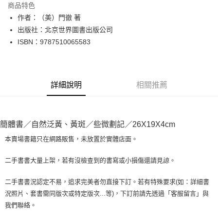
商品特色
Apple Pay
作者：（美）門徹 著
出版社：北京世界圖書出版公司
街口支付
ISBN：9787510065583
悠遊付
Google Pay
詳細說明
相關推薦
全盈+PAY
大哥付你分期
相關說明
簡體書／自然泛黃、黃斑／些微劃記／26X19X4cm
【大哥付你分期使用說明】
AFTEE先享後付
1.本服務由台灣大哥大提供，台灣大哥大用戶可立即使用無須另外申請。
本賣場書籍只在網路販售，未放置於實體店面。
2.付款方式選擇「大哥付你分期」，訂單成立後會自動跳轉到大哥付的交易
相關說明
流程，驗證手機門號後，選擇欲分期的期數、繳款截止日，確認付款後即完
【關於「AFTEE先享後付」】
二手書書大量上架，若有沒檢查到的書寫或小損傷還請見諒。
成交易。
ATM付款
AFTEE先享後付是「在收到商品之後才付款」的支付方式。 讓您購物簡單
3.實際核准額度、可分期數及費用金額請依後續交易確認頁面所載為準。
便利好安心！
4.訂單成立30分鐘內，如未前往確認交易或遇審核未通過，訂單將自動取
二手書書況認定不易，追求完美者勿直接下訂。若有特殊要求(如：詳細書
１．簡單：不需註冊會員、不需綁卡、不需儲值。
運送方式
消。如遇「轉專審核」未通過狀況，表示未達大哥付你分期系統評分，恕無
況照片、套書需同版次或特定版次...等)，下訂前請先透過「客服留言」與
２．便利：只要手機號碼，簡訊認證，即可結帳。
法說明評估內容。
３．安心：先確認商品／服務後，再付款。
我們聯絡。
全家取貨付款【書籍"本數"8本以上，建議使用中華郵政宅配包
【繳款方式說明】
1.分期款項不併入電信帳單，「大哥付你分期」於每月結算日後寄送繳費提
裹】