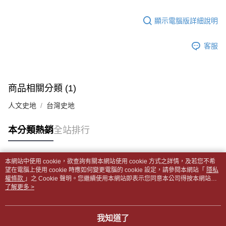
【「AFTEE先享後付」結帳流程】
醒簡訊。
１．於結帳方式選擇「AFTEE先享後付」後，將跳轉至「AFTEE先享後付」
每筆NT$65，滿NT$499(含以上)免運費
2.透過簡訊連結打開帳單後，可選擇「超商條碼／台灣大直營門市／銀行轉
結帳頁面，進行簡訊認證並確認金額後，即可完成結帳。
顯示電腦版詳細說明
帳／街口支付／iPASS MONEY」等通路繳費。
２．訂單成立數日內，您將收到繳費通知簡訊。
付款後全家取貨
３．收到繳費通知簡訊後14天內，點擊此簡訊中的連結，可透過四大超商／
【注意事項】
每筆NT$65，滿NT$499(含以上)免運費
客服
ATM／網路銀行／等多元方式進行付款，方視為交易完成。
1.本服務係由「台灣大哥大股份有限公司」（以下簡稱本公司）所提供，讓
※ 請注意：結帳手續完成當下不需立刻繳費，但若您需要取消訂單，請聯絡
用戶於交易時，得透過本服務購買商品或服務，並由商店將買賣／分期付款
7-11取貨付款【書籍"本數"8本以上，建議使用中華郵政宅配
購買商品的店家。未經商家同意取消之訂單仍視為有效，需透過AFTEE先享
買賣價金債權讓與本公司後，依約使用本公司帳單繳交帳款。
後付繳納相關費用。
包裹】
2.基於同意付款使用「大哥付你分期」之契約關係目的，商店將以您的個人
※ 交易是否成功請以「AFTEE先享後付 」之結帳頁面顯示為準，若有關於
商品相關分類 (1)
資料（包含姓名、電話或地址）提供予台灣大哥大進項蒐集、處理及利用，
每筆NT$65，滿NT$688(含以上)免運費
是否繳費成功／繳費後需取消欲退款等相關疑問，請聯繫「AFTEE先享後付
由本公司與您本人進行分期帳單所需資料之確認、核對及更正。
客戶支援中心」
https://netprotections.freshdesk.com/support/home
人文史地
台灣史地
3.完整用戶服務條款，請詳閱以下連結：
https://oppay.tw/userRule
付款後7-11取貨
【注意事項】
每筆NT$65，滿NT$688(含以上)免運費
本分類熱銷
全站排行
１．透過由恩沛科技股份有限公司提供之「AFTEE先享後付」服務完成之交
易，需依本服務之必要範圍內提供個人資料，並將交易相關給付款項請求債
中華郵政包裹
權轉讓予恩沛科技股份有限公司。
每筆NT$65，滿NT$688(含以上)免運費
２．關於個人資料處理事宜，請瀏覽以下網址：
本網站中使用 cookie，欲查詢有關本網站使用 cookie 方式之詳情，及若您不希
https://aftee.tw/terms/#terms3
熱門標籤
望在電腦上使用 cookie 時應如何變更電腦的 cookie 設定，請參閱本網站「
隱私
中華郵政包裹(離島)
３．未成年的使用者請事先徵得法定代理人或監護人之同意方可使用
權條款
」之 Cookie 聲明。您繼續使用本網站即表示您同意本公司得按本網站使
「AFTEE先享後付」，若未經同意申辦者引起之損失，本公司不負相關責
每筆NT$65，滿NT$688(含以上)免運費
用條款之 Cookie 聲明使用 cookie。
了解更多 >
任。
４．使用「AFTEE先享後付」時，將依據個別帳號之用戶狀況，依本公司即
士林門市自取(書送達簡訊通知)
時審查核予不同之上限額度；若仍有額度不足之情形，本公司將視審查結果
我知道了
免運費
請求用戶進行身份認證。