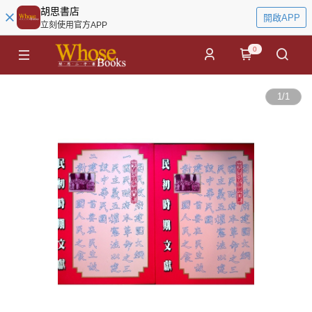
胡思書店
開啟APP
立刻使用官方APP
0
1
/
1