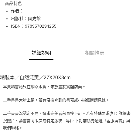
商品特色
Apple Pay
作者：
出版社：國史館
街口支付
ISBN：9789570294255
悠遊付
Google Pay
詳細說明
相關推薦
全盈+PAY
大哥付你分期
相關說明
精裝本／自然泛黃／27X20X8cm
【大哥付你分期使用說明】
AFTEE先享後付
1.本服務由台灣大哥大提供，台灣大哥大用戶可立即使用無須另外申請。
本賣場書籍只在網路販售，未放置於實體店面。
2.付款方式選擇「大哥付你分期」，訂單成立後會自動跳轉到大哥付的交易
相關說明
流程，驗證手機門號後，選擇欲分期的期數、繳款截止日，確認付款後即完
【關於「AFTEE先享後付」】
二手書書大量上架，若有沒檢查到的書寫或小損傷還請見諒。
成交易。
ATM付款
AFTEE先享後付是「在收到商品之後才付款」的支付方式。 讓您購物簡單
3.實際核准額度、可分期數及費用金額請依後續交易確認頁面所載為準。
便利好安心！
4.訂單成立30分鐘內，如未前往確認交易或遇審核未通過，訂單將自動取
二手書書況認定不易，追求完美者勿直接下訂。若有特殊要求(如：詳細書
１．簡單：不需註冊會員、不需綁卡、不需儲值。
運送方式
消。如遇「轉專審核」未通過狀況，表示未達大哥付你分期系統評分，恕無
況照片、套書需同版次或特定版次...等)，下訂前請先透過「客服留言」與
２．便利：只要手機號碼，簡訊認證，即可結帳。
法說明評估內容。
３．安心：先確認商品／服務後，再付款。
我們聯絡。
全家取貨付款【書籍"本數"8本以上，建議使用中華郵政宅配包
【繳款方式說明】
1.分期款項不併入電信帳單，「大哥付你分期」於每月結算日後寄送繳費提
裹】