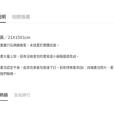
相關說明
【大哥付
AFTEE先
1.本服務
說明
相關推薦
2.付款方
相關說明
流程，驗
【關於「A
ATM付款
完成交易
AFTEE
3.實際核
便利好安
／21X15X1cm
4.訂單成
１．簡單
消。如遇
２．便利
場書籍只在網路販售，未放置於實體店面。
運送方式
無法說明
３．安心
【繳款方
全家取貨付
書書大量上架，若有沒檢查到的書寫或小損傷還請見諒。
1.分期款
【「AFT
醒簡訊。
包裹】
１．於結帳
2.透過簡
付」結帳
書況認定不易，追求完美者勿直接下訂。若有特殊要求(如：詳細書況照片、套書
每筆NT$6
帳／街口支
２．訂單
與我們聯絡。
３．收到繳
付款後全
【注意事
／ATM／
1.本服務
每筆NT$6
※ 請注意
用戶於交
絡購買商品
款買賣價
7-11取
先享後付
熱銷
全站排行
2.基於同
※ 交易是
包裹】
資料（包
是否繳費成
用，由本
每筆NT$6
付客戶支
3.完整用