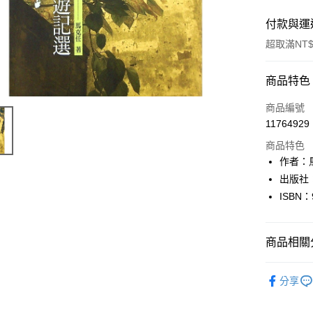
付款與運
超取滿NT$
付款方式
商品特色
信用卡一
商品編號
11764929
超商取貨
商品特色
LINE Pay
作者：
出版社
Apple Pay
ISBN：
街口支付
悠遊付
商品相關分
Google Pa
文學
華
分享
全盈+PAY
大哥付你