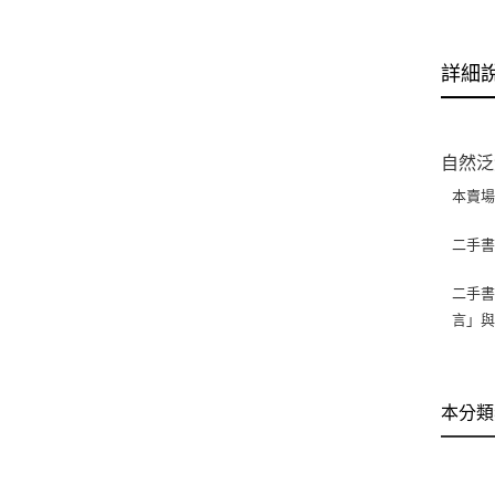
詳細
自然泛黃
本賣
二手
二手書
言」
本分類