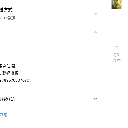
送方式
499免運
次付款
付款
清除
紀錄
馬克任 著
：聯經出版
9789570837070
類 (1)
y
文創作
客服
分期