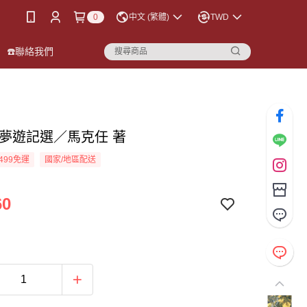
0
中文 (繁體)
TWD
☎️聯絡我們
尋夢遊記選／馬克任 著
499免運
國家/地區配送
60