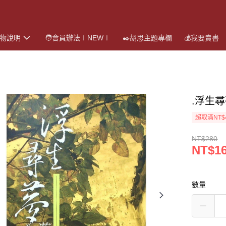
購物說明
🧑會員辦法∣NEW∣
✒️胡思主題專欄
💰我要賣書
.浮生
超取滿NT$
NT$280
NT$1
數量