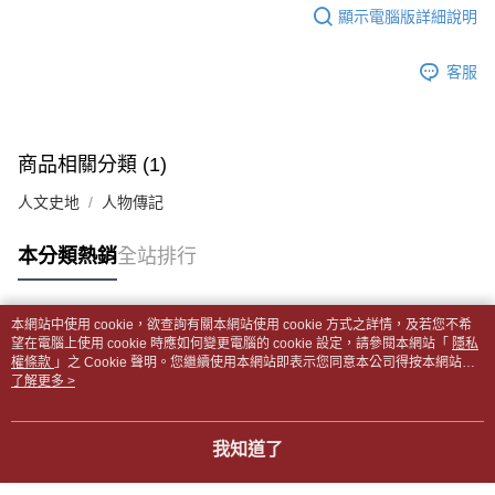
每筆NT$65，滿NT$499(含以上)免運費
2.透過簡訊連結打開帳單後，可選擇「超商條碼／台灣大直營門市／銀行轉
結帳頁面，進行簡訊認證並確認金額後，即可完成結帳。
顯示電腦版詳細說明
帳／街口支付／iPASS MONEY」等通路繳費。
２．訂單成立數日內，您將收到繳費通知簡訊。
付款後全家取貨
３．收到繳費通知簡訊後14天內，點擊此簡訊中的連結，可透過四大超商／
【注意事項】
每筆NT$65，滿NT$499(含以上)免運費
客服
ATM／網路銀行／等多元方式進行付款，方視為交易完成。
1.本服務係由「台灣大哥大股份有限公司」（以下簡稱本公司）所提供，讓
※ 請注意：結帳手續完成當下不需立刻繳費，但若您需要取消訂單，請聯絡
用戶於交易時，得透過本服務購買商品或服務，並由商店將買賣／分期付款
7-11取貨付款【書籍"本數"8本以上，建議使用中華郵政宅配
購買商品的店家。未經商家同意取消之訂單仍視為有效，需透過AFTEE先享
買賣價金債權讓與本公司後，依約使用本公司帳單繳交帳款。
後付繳納相關費用。
包裹】
2.基於同意付款使用「大哥付你分期」之契約關係目的，商店將以您的個人
※ 交易是否成功請以「AFTEE先享後付 」之結帳頁面顯示為準，若有關於
商品相關分類 (1)
資料（包含姓名、電話或地址）提供予台灣大哥大進項蒐集、處理及利用，
每筆NT$65，滿NT$688(含以上)免運費
是否繳費成功／繳費後需取消欲退款等相關疑問，請聯繫「AFTEE先享後付
由本公司與您本人進行分期帳單所需資料之確認、核對及更正。
客戶支援中心」
https://netprotections.freshdesk.com/support/home
人文史地
人物傳記
3.完整用戶服務條款，請詳閱以下連結：
https://oppay.tw/userRule
付款後7-11取貨
【注意事項】
每筆NT$65，滿NT$688(含以上)免運費
本分類熱銷
全站排行
１．透過由恩沛科技股份有限公司提供之「AFTEE先享後付」服務完成之交
易，需依本服務之必要範圍內提供個人資料，並將交易相關給付款項請求債
中華郵政包裹
權轉讓予恩沛科技股份有限公司。
每筆NT$65，滿NT$688(含以上)免運費
２．關於個人資料處理事宜，請瀏覽以下網址：
本網站中使用 cookie，欲查詢有關本網站使用 cookie 方式之詳情，及若您不希
https://aftee.tw/terms/#terms3
熱門標籤
望在電腦上使用 cookie 時應如何變更電腦的 cookie 設定，請參閱本網站「
隱私
中華郵政包裹(離島)
３．未成年的使用者請事先徵得法定代理人或監護人之同意方可使用
權條款
」之 Cookie 聲明。您繼續使用本網站即表示您同意本公司得按本網站使
「AFTEE先享後付」，若未經同意申辦者引起之損失，本公司不負相關責
每筆NT$65，滿NT$688(含以上)免運費
用條款之 Cookie 聲明使用 cookie。
了解更多 >
任。
４．使用「AFTEE先享後付」時，將依據個別帳號之用戶狀況，依本公司即
士林門市自取(書送達簡訊通知)
時審查核予不同之上限額度；若仍有額度不足之情形，本公司將視審查結果
我知道了
免運費
請求用戶進行身份認證。
５．嚴禁一人註冊多個帳號或使用他人資訊註冊。若發現惡意使用之情形，
中華郵政【國際航空包裹】*收件人請填寫本名
恩沛科技股份有限公司將有權停止該用戶之使用額度並採取法律行動。
查看運費