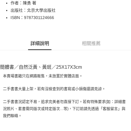
Apple Pay
作者：陳勇 著
出版社：北京大學出版社
街口支付
ISBN：9787301124666
悠遊付
Google Pay
詳細說明
相關推薦
全盈+PAY
大哥付你分期
相關說明
簡體書／自然泛黃、黃斑／25X17X3cm
【大哥付你分期使用說明】
AFTEE先享後付
1.本服務由台灣大哥大提供，台灣大哥大用戶可立即使用無須另外申請。
本賣場書籍只在網路販售，未放置於實體店面。
2.付款方式選擇「大哥付你分期」，訂單成立後會自動跳轉到大哥付的交易
相關說明
流程，驗證手機門號後，選擇欲分期的期數、繳款截止日，確認付款後即完
【關於「AFTEE先享後付」】
二手書書大量上架，若有沒檢查到的書寫或小損傷還請見諒。
成交易。
ATM付款
AFTEE先享後付是「在收到商品之後才付款」的支付方式。 讓您購物簡單
3.實際核准額度、可分期數及費用金額請依後續交易確認頁面所載為準。
便利好安心！
4.訂單成立30分鐘內，如未前往確認交易或遇審核未通過，訂單將自動取
二手書書況認定不易，追求完美者勿直接下訂。若有特殊要求(如：詳細書
１．簡單：不需註冊會員、不需綁卡、不需儲值。
運送方式
消。如遇「轉專審核」未通過狀況，表示未達大哥付你分期系統評分，恕無
況照片、套書需同版次或特定版次...等)，下訂前請先透過「客服留言」與
２．便利：只要手機號碼，簡訊認證，即可結帳。
法說明評估內容。
３．安心：先確認商品／服務後，再付款。
我們聯絡。
全家取貨付款【書籍"本數"8本以上，建議使用中華郵政宅配包
【繳款方式說明】
1.分期款項不併入電信帳單，「大哥付你分期」於每月結算日後寄送繳費提
裹】
【「AFTEE先享後付」結帳流程】
醒簡訊。
１．於結帳方式選擇「AFTEE先享後付」後，將跳轉至「AFTEE先享後付」