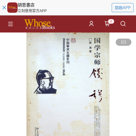
胡思書店
開啟APP
立刻使用官方APP
0
1
/
1