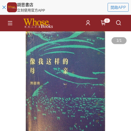
胡思書店
開啟APP
立刻使用官方APP
0
1
/
1