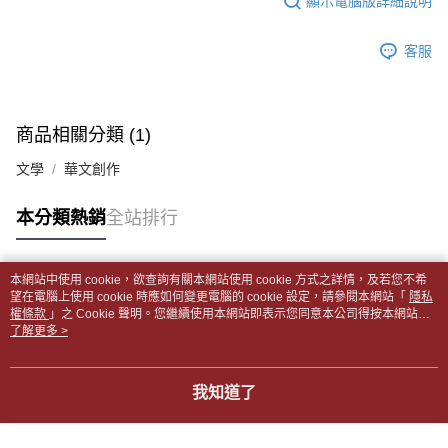
顯示電腦版詳細說明
帳／街口支付／iPASS MONEY」等通路繳費。
２．訂單成立數日內，您將收到繳費通知簡訊。
付款後全家取貨
３．收到繳費通知簡訊後14天內，點擊此簡訊中的連結，可透過四大超商／
【注意事項】
每筆NT$65，滿NT$499(含以上)免運費
客服
ATM／網路銀行／等多元方式進行付款，方視為交易完成。
1.本服務係由「台灣大哥大股份有限公司」（以下簡稱本公司）所提供，讓
※ 請注意：結帳手續完成當下不需立刻繳費，但若您需要取消訂單，請聯絡
用戶於交易時，得透過本服務購買商品或服務，並由商店將買賣／分期付款
7-11取貨付款【書籍"本數"8本以上，建議使用中華郵政宅配
購買商品的店家。未經商家同意取消之訂單仍視為有效，需透過AFTEE先享
買賣價金債權讓與本公司後，依約使用本公司帳單繳交帳款。
後付繳納相關費用。
包裹】
2.基於同意付款使用「大哥付你分期」之契約關係目的，商店將以您的個人
※ 交易是否成功請以「AFTEE先享後付 」之結帳頁面顯示為準，若有關於
商品相關分類 (1)
資料（包含姓名、電話或地址）提供予台灣大哥大進項蒐集、處理及利用，
每筆NT$65，滿NT$688(含以上)免運費
是否繳費成功／繳費後需取消欲退款等相關疑問，請聯繫「AFTEE先享後付
由本公司與您本人進行分期帳單所需資料之確認、核對及更正。
客戶支援中心」
https://netprotections.freshdesk.com/support/home
文學
華文創作
3.完整用戶服務條款，請詳閱以下連結：
https://oppay.tw/userRule
付款後7-11取貨
【注意事項】
每筆NT$65，滿NT$688(含以上)免運費
本分類熱銷
全站排行
１．透過由恩沛科技股份有限公司提供之「AFTEE先享後付」服務完成之交
易，需依本服務之必要範圍內提供個人資料，並將交易相關給付款項請求債
中華郵政包裹
權轉讓予恩沛科技股份有限公司。
每筆NT$65，滿NT$688(含以上)免運費
２．關於個人資料處理事宜，請瀏覽以下網址：
本網站中使用 cookie，欲查詢有關本網站使用 cookie 方式之詳情，及若您不希
https://aftee.tw/terms/#terms3
熱門標籤
望在電腦上使用 cookie 時應如何變更電腦的 cookie 設定，請參閱本網站「
隱私
中華郵政包裹(離島)
３．未成年的使用者請事先徵得法定代理人或監護人之同意方可使用
權條款
」之 Cookie 聲明。您繼續使用本網站即表示您同意本公司得按本網站使
「AFTEE先享後付」，若未經同意申辦者引起之損失，本公司不負相關責
每筆NT$65，滿NT$688(含以上)免運費
用條款之 Cookie 聲明使用 cookie。
了解更多 >
任。
４．使用「AFTEE先享後付」時，將依據個別帳號之用戶狀況，依本公司即
士林門市自取(書送達簡訊通知)
時審查核予不同之上限額度；若仍有額度不足之情形，本公司將視審查結果
我知道了
免運費
請求用戶進行身份認證。
５．嚴禁一人註冊多個帳號或使用他人資訊註冊。若發現惡意使用之情形，
中華郵政【國際航空包裹】*收件人請填寫本名
恩沛科技股份有限公司將有權停止該用戶之使用額度並採取法律行動。
查看運費