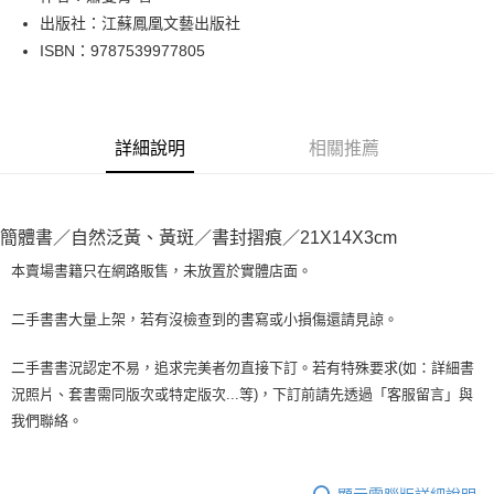
出版社：江蘇鳳凰文藝出版社
街口支付
ISBN：9787539977805
悠遊付
Google Pay
詳細說明
相關推薦
全盈+PAY
大哥付你分期
相關說明
簡體書／自然泛黃、黃斑／書封摺痕／21X14X3cm
【大哥付你分期使用說明】
AFTEE先享後付
1.本服務由台灣大哥大提供，台灣大哥大用戶可立即使用無須另外申請。
本賣場書籍只在網路販售，未放置於實體店面。
2.付款方式選擇「大哥付你分期」，訂單成立後會自動跳轉到大哥付的交易
相關說明
流程，驗證手機門號後，選擇欲分期的期數、繳款截止日，確認付款後即完
【關於「AFTEE先享後付」】
二手書書大量上架，若有沒檢查到的書寫或小損傷還請見諒。
成交易。
ATM付款
AFTEE先享後付是「在收到商品之後才付款」的支付方式。 讓您購物簡單
3.實際核准額度、可分期數及費用金額請依後續交易確認頁面所載為準。
便利好安心！
4.訂單成立30分鐘內，如未前往確認交易或遇審核未通過，訂單將自動取
二手書書況認定不易，追求完美者勿直接下訂。若有特殊要求(如：詳細書
１．簡單：不需註冊會員、不需綁卡、不需儲值。
運送方式
消。如遇「轉專審核」未通過狀況，表示未達大哥付你分期系統評分，恕無
況照片、套書需同版次或特定版次...等)，下訂前請先透過「客服留言」與
２．便利：只要手機號碼，簡訊認證，即可結帳。
法說明評估內容。
３．安心：先確認商品／服務後，再付款。
我們聯絡。
全家取貨付款【書籍"本數"8本以上，建議使用中華郵政宅配包
【繳款方式說明】
1.分期款項不併入電信帳單，「大哥付你分期」於每月結算日後寄送繳費提
裹】
【「AFTEE先享後付」結帳流程】
醒簡訊。
１．於結帳方式選擇「AFTEE先享後付」後，將跳轉至「AFTEE先享後付」
每筆NT$65，滿NT$499(含以上)免運費
2.透過簡訊連結打開帳單後，可選擇「超商條碼／台灣大直營門市／銀行轉
結帳頁面，進行簡訊認證並確認金額後，即可完成結帳。