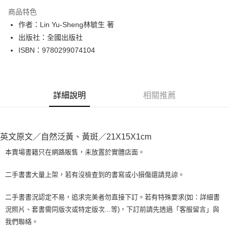
LINE Pay
商品特色
Apple Pay
作者：Lin Yu-Sheng林毓生 著
出版社：全國出版社
街口支付
ISBN：9780299074104
悠遊付
Google Pay
詳細說明
相關推薦
全盈+PAY
大哥付你分期
相關說明
英文原文／自然泛黃、黃斑／21X15X1cm
【大哥付你分期使用說明】
AFTEE先享後付
1.本服務由台灣大哥大提供，台灣大哥大用戶可立即使用無須另外申請。
本賣場書籍只在網路販售，未放置於實體店面。
2.付款方式選擇「大哥付你分期」，訂單成立後會自動跳轉到大哥付的交易
相關說明
流程，驗證手機門號後，選擇欲分期的期數、繳款截止日，確認付款後即完
【關於「AFTEE先享後付」】
二手書書大量上架，若有沒檢查到的書寫或小損傷還請見諒。
成交易。
ATM付款
AFTEE先享後付是「在收到商品之後才付款」的支付方式。 讓您購物簡單
3.實際核准額度、可分期數及費用金額請依後續交易確認頁面所載為準。
便利好安心！
4.訂單成立30分鐘內，如未前往確認交易或遇審核未通過，訂單將自動取
二手書書況認定不易，追求完美者勿直接下訂。若有特殊要求(如：詳細書
１．簡單：不需註冊會員、不需綁卡、不需儲值。
運送方式
消。如遇「轉專審核」未通過狀況，表示未達大哥付你分期系統評分，恕無
況照片、套書需同版次或特定版次...等)，下訂前請先透過「客服留言」與
２．便利：只要手機號碼，簡訊認證，即可結帳。
法說明評估內容。
３．安心：先確認商品／服務後，再付款。
我們聯絡。
全家取貨付款【書籍"本數"8本以上，建議使用中華郵政宅配包
【繳款方式說明】