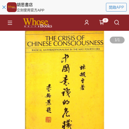
胡思書店
開啟APP
立刻使用官方APP
0
1
/
1