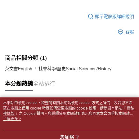
1.分期款項不併入電信帳單，「大哥付你分期」於每月結算日後寄送繳費提
裹】
【「AFTEE先享後付」結帳流程】
醒簡訊。
１．於結帳方式選擇「AFTEE先享後付」後，將跳轉至「AFTEE先享後付」
每筆NT$65，滿NT$499(含以上)免運費
2.透過簡訊連結打開帳單後，可選擇「超商條碼／台灣大直營門市／銀行轉
結帳頁面，進行簡訊認證並確認金額後，即可完成結帳。
顯示電腦版詳細說明
帳／街口支付／iPASS MONEY」等通路繳費。
２．訂單成立數日內，您將收到繳費通知簡訊。
付款後全家取貨
３．收到繳費通知簡訊後14天內，點擊此簡訊中的連結，可透過四大超商／
【注意事項】
每筆NT$65，滿NT$499(含以上)免運費
客服
ATM／網路銀行／等多元方式進行付款，方視為交易完成。
1.本服務係由「台灣大哥大股份有限公司」（以下簡稱本公司）所提供，讓
※ 請注意：結帳手續完成當下不需立刻繳費，但若您需要取消訂單，請聯絡
用戶於交易時，得透過本服務購買商品或服務，並由商店將買賣／分期付款
7-11取貨付款【書籍"本數"8本以上，建議使用中華郵政宅配
購買商品的店家。未經商家同意取消之訂單仍視為有效，需透過AFTEE先享
買賣價金債權讓與本公司後，依約使用本公司帳單繳交帳款。
後付繳納相關費用。
包裹】
2.基於同意付款使用「大哥付你分期」之契約關係目的，商店將以您的個人
※ 交易是否成功請以「AFTEE先享後付 」之結帳頁面顯示為準，若有關於
商品相關分類 (1)
資料（包含姓名、電話或地址）提供予台灣大哥大進項蒐集、處理及利用，
每筆NT$65，滿NT$688(含以上)免運費
是否繳費成功／繳費後需取消欲退款等相關疑問，請聯繫「AFTEE先享後付
由本公司與您本人進行分期帳單所需資料之確認、核對及更正。
客戶支援中心」
https://netprotections.freshdesk.com/support/home
英文書English
社會科學/歷史Social Sciences/History
3.完整用戶服務條款，請詳閱以下連結：
https://oppay.tw/userRule
付款後7-11取貨
【注意事項】
每筆NT$65，滿NT$688(含以上)免運費
本分類熱銷
全站排行
１．透過由恩沛科技股份有限公司提供之「AFTEE先享後付」服務完成之交
易，需依本服務之必要範圍內提供個人資料，並將交易相關給付款項請求債
中華郵政包裹
權轉讓予恩沛科技股份有限公司。
每筆NT$65，滿NT$688(含以上)免運費
２．關於個人資料處理事宜，請瀏覽以下網址：
本網站中使用 cookie，欲查詢有關本網站使用 cookie 方式之詳情，及若您不希
https://aftee.tw/terms/#terms3
熱門標籤
望在電腦上使用 cookie 時應如何變更電腦的 cookie 設定，請參閱本網站「
隱私
中華郵政包裹(離島)
３．未成年的使用者請事先徵得法定代理人或監護人之同意方可使用
權條款
」之 Cookie 聲明。您繼續使用本網站即表示您同意本公司得按本網站使
「AFTEE先享後付」，若未經同意申辦者引起之損失，本公司不負相關責
每筆NT$65，滿NT$688(含以上)免運費
用條款之 Cookie 聲明使用 cookie。
了解更多 >
任。
４．使用「AFTEE先享後付」時，將依據個別帳號之用戶狀況，依本公司即
士林門市自取(書送達簡訊通知)
時審查核予不同之上限額度；若仍有額度不足之情形，本公司將視審查結果
我知道了
免運費
請求用戶進行身份認證。