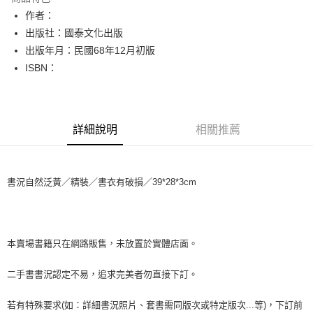
Apple Pay
作者：
出版社：國泰文化出版
街口支付
出版年月：民國68年12月初版
悠遊付
ISBN：
Google Pay
全盈+PAY
詳細說明
相關推薦
大哥付你分期
相關說明
【大哥付你分期使用說明】
書況自然泛黃／精裝／書衣有破損／39*28*3cm
AFTEE先享後付
1.本服務由台灣大哥大提供，台灣大哥大用戶可立即使用無須另外申請。
2.付款方式選擇「大哥付你分期」，訂單成立後會自動跳轉到大哥付的交易
相關說明
流程，驗證手機門號後，選擇欲分期的期數、繳款截止日，確認付款後即完
【關於「AFTEE先享後付」】
成交易。
ATM付款
AFTEE先享後付是「在收到商品之後才付款」的支付方式。 讓您購物簡單
3.實際核准額度、可分期數及費用金額請依後續交易確認頁面所載為準。
便利好安心！
本賣場書籍只在網路販售，未放置於實體店面。
4.訂單成立30分鐘內，如未前往確認交易或遇審核未通過，訂單將自動取
１．簡單：不需註冊會員、不需綁卡、不需儲值。
運送方式
消。如遇「轉專審核」未通過狀況，表示未達大哥付你分期系統評分，恕無
２．便利：只要手機號碼，簡訊認證，即可結帳。
二手書書況認定不易，追求完美者勿直接下訂。
法說明評估內容。
３．安心：先確認商品／服務後，再付款。
全家取貨付款【書籍"本數"8本以上，建議使用中華郵政宅配包
【繳款方式說明】
1.分期款項不併入電信帳單，「大哥付你分期」於每月結算日後寄送繳費提
裹】
若有特殊要求(如：詳細書況照片、套書需同版次或特定版次...等)，下訂前
【「AFTEE先享後付」結帳流程】
醒簡訊。