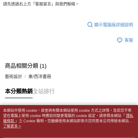
１．於結帳方式選擇「AFTEE先享後付」後，將跳轉至「AFTEE先享後付」
每筆NT$65，滿NT$499(含以上)免運費
請先透過右上方「客服留言」與我們聯絡。
2.透過簡訊連結打開帳單後，可選擇「超商條碼／台灣大直營門市／銀行轉
結帳頁面，進行簡訊認證並確認金額後，即可完成結帳。
帳／街口支付／iPASS MONEY」等通路繳費。
２．訂單成立數日內，您將收到繳費通知簡訊。
付款後全家取貨
３．收到繳費通知簡訊後14天內，點擊此簡訊中的連結，可透過四大超商／
【注意事項】
每筆NT$65，滿NT$499(含以上)免運費
顯示電腦版詳細說明
ATM／網路銀行／等多元方式進行付款，方視為交易完成。
1.本服務係由「台灣大哥大股份有限公司」（以下簡稱本公司）所提供，讓
※ 請注意：結帳手續完成當下不需立刻繳費，但若您需要取消訂單，請聯絡
用戶於交易時，得透過本服務購買商品或服務，並由商店將買賣／分期付款
7-11取貨付款【書籍"本數"8本以上，建議使用中華郵政宅配
購買商品的店家。未經商家同意取消之訂單仍視為有效，需透過AFTEE先享
買賣價金債權讓與本公司後，依約使用本公司帳單繳交帳款。
客服
後付繳納相關費用。
包裹】
2.基於同意付款使用「大哥付你分期」之契約關係目的，商店將以您的個人
※ 交易是否成功請以「AFTEE先享後付 」之結帳頁面顯示為準，若有關於
資料（包含姓名、電話或地址）提供予台灣大哥大進項蒐集、處理及利用，
每筆NT$65，滿NT$688(含以上)免運費
是否繳費成功／繳費後需取消欲退款等相關疑問，請聯繫「AFTEE先享後付
由本公司與您本人進行分期帳單所需資料之確認、核對及更正。
客戶支援中心」
https://netprotections.freshdesk.com/support/home
3.完整用戶服務條款，請詳閱以下連結：
https://oppay.tw/userRule
付款後7-11取貨
商品相關分類 (1)
【注意事項】
每筆NT$65，滿NT$688(含以上)免運費
１．透過由恩沛科技股份有限公司提供之「AFTEE先享後付」服務完成之交
藝術設計
東/西洋畫冊
易，需依本服務之必要範圍內提供個人資料，並將交易相關給付款項請求債
中華郵政包裹
權轉讓予恩沛科技股份有限公司。
每筆NT$65，滿NT$688(含以上)免運費
本分類熱銷
全站排行
２．關於個人資料處理事宜，請瀏覽以下網址：
https://aftee.tw/terms/#terms3
中華郵政包裹(離島)
３．未成年的使用者請事先徵得法定代理人或監護人之同意方可使用
「AFTEE先享後付」，若未經同意申辦者引起之損失，本公司不負相關責
每筆NT$65，滿NT$688(含以上)免運費
本網站中使用 cookie，欲查詢有關本網站使用 cookie 方式之詳情，及若您不希
任。
熱門標籤
望在電腦上使用 cookie 時應如何變更電腦的 cookie 設定，請參閱本網站「
隱私
４．使用「AFTEE先享後付」時，將依據個別帳號之用戶狀況，依本公司即
權條款
士林門市自取(書送達簡訊通知)
」之 Cookie 聲明。您繼續使用本網站即表示您同意本公司得按本網站使
時審查核予不同之上限額度；若仍有額度不足之情形，本公司將視審查結果
用條款之 Cookie 聲明使用 cookie。
了解更多 >
免運費
請求用戶進行身份認證。
５．嚴禁一人註冊多個帳號或使用他人資訊註冊。若發現惡意使用之情形，