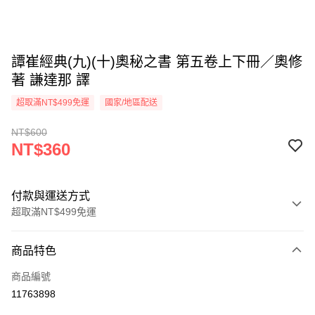
譚崔經典(九)(十)奧秘之書 第五卷上下冊／奧修
著 謙達那 譯
超取滿NT$499免運
國家/地區配送
NT$600
NT$360
付款與運送方式
超取滿NT$499免運
付款方式
商品特色
信用卡一次付款
商品編號
超商取貨付款
11763898
LINE Pay