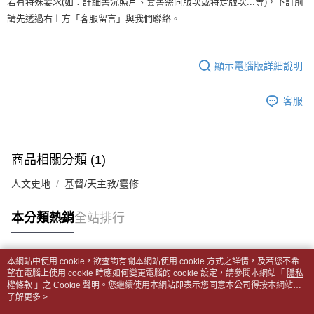
若有特殊要求(如：詳細書況照片、套書需同版次或特定版次...等)，下訂前
【「AFTEE先享後付」結帳流程】
醒簡訊。
１．於結帳方式選擇「AFTEE先享後付」後，將跳轉至「AFTEE先享後付」
每筆NT$65，滿NT$499(含以上)免運費
請先透過右上方「客服留言」與我們聯絡。
2.透過簡訊連結打開帳單後，可選擇「超商條碼／台灣大直營門市／銀行轉
結帳頁面，進行簡訊認證並確認金額後，即可完成結帳。
帳／街口支付／iPASS MONEY」等通路繳費。
２．訂單成立數日內，您將收到繳費通知簡訊。
付款後全家取貨
３．收到繳費通知簡訊後14天內，點擊此簡訊中的連結，可透過四大超商／
【注意事項】
每筆NT$65，滿NT$499(含以上)免運費
顯示電腦版詳細說明
ATM／網路銀行／等多元方式進行付款，方視為交易完成。
1.本服務係由「台灣大哥大股份有限公司」（以下簡稱本公司）所提供，讓
※ 請注意：結帳手續完成當下不需立刻繳費，但若您需要取消訂單，請聯絡
用戶於交易時，得透過本服務購買商品或服務，並由商店將買賣／分期付款
7-11取貨付款【書籍"本數"8本以上，建議使用中華郵政宅配
購買商品的店家。未經商家同意取消之訂單仍視為有效，需透過AFTEE先享
買賣價金債權讓與本公司後，依約使用本公司帳單繳交帳款。
客服
後付繳納相關費用。
包裹】
2.基於同意付款使用「大哥付你分期」之契約關係目的，商店將以您的個人
※ 交易是否成功請以「AFTEE先享後付 」之結帳頁面顯示為準，若有關於
資料（包含姓名、電話或地址）提供予台灣大哥大進項蒐集、處理及利用，
每筆NT$65，滿NT$688(含以上)免運費
是否繳費成功／繳費後需取消欲退款等相關疑問，請聯繫「AFTEE先享後付
由本公司與您本人進行分期帳單所需資料之確認、核對及更正。
客戶支援中心」
https://netprotections.freshdesk.com/support/home
3.完整用戶服務條款，請詳閱以下連結：
https://oppay.tw/userRule
付款後7-11取貨
商品相關分類 (1)
【注意事項】
每筆NT$65，滿NT$688(含以上)免運費
１．透過由恩沛科技股份有限公司提供之「AFTEE先享後付」服務完成之交
人文史地
基督/天主教/靈修
易，需依本服務之必要範圍內提供個人資料，並將交易相關給付款項請求債
中華郵政包裹
權轉讓予恩沛科技股份有限公司。
每筆NT$65，滿NT$688(含以上)免運費
本分類熱銷
全站排行
２．關於個人資料處理事宜，請瀏覽以下網址：
https://aftee.tw/terms/#terms3
中華郵政包裹(離島)
３．未成年的使用者請事先徵得法定代理人或監護人之同意方可使用
「AFTEE先享後付」，若未經同意申辦者引起之損失，本公司不負相關責
每筆NT$65，滿NT$688(含以上)免運費
本網站中使用 cookie，欲查詢有關本網站使用 cookie 方式之詳情，及若您不希
任。
熱門標籤
望在電腦上使用 cookie 時應如何變更電腦的 cookie 設定，請參閱本網站「
隱私
４．使用「AFTEE先享後付」時，將依據個別帳號之用戶狀況，依本公司即
權條款
士林門市自取(書送達簡訊通知)
」之 Cookie 聲明。您繼續使用本網站即表示您同意本公司得按本網站使
時審查核予不同之上限額度；若仍有額度不足之情形，本公司將視審查結果
用條款之 Cookie 聲明使用 cookie。
了解更多 >
免運費
請求用戶進行身份認證。