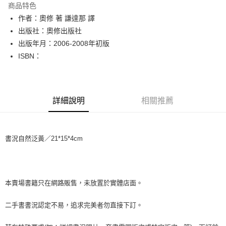
商品特色
Apple Pay
作者：奧修 著 謙達那 譯
出版社：奧修出版社
街口支付
出版年月：2006-2008年初版
悠遊付
ISBN：
Google Pay
全盈+PAY
詳細說明
相關推薦
大哥付你分期
相關說明
【大哥付你分期使用說明】
書況自然泛黃／21*15*4cm
AFTEE先享後付
1.本服務由台灣大哥大提供，台灣大哥大用戶可立即使用無須另外申請。
2.付款方式選擇「大哥付你分期」，訂單成立後會自動跳轉到大哥付的交易
相關說明
流程，驗證手機門號後，選擇欲分期的期數、繳款截止日，確認付款後即完
【關於「AFTEE先享後付」】
成交易。
ATM付款
AFTEE先享後付是「在收到商品之後才付款」的支付方式。 讓您購物簡單
3.實際核准額度、可分期數及費用金額請依後續交易確認頁面所載為準。
便利好安心！
本賣場書籍只在網路販售，未放置於實體店面。
4.訂單成立30分鐘內，如未前往確認交易或遇審核未通過，訂單將自動取
１．簡單：不需註冊會員、不需綁卡、不需儲值。
運送方式
消。如遇「轉專審核」未通過狀況，表示未達大哥付你分期系統評分，恕無
２．便利：只要手機號碼，簡訊認證，即可結帳。
二手書書況認定不易，追求完美者勿直接下訂。
法說明評估內容。
３．安心：先確認商品／服務後，再付款。
全家取貨付款【書籍"本數"8本以上，建議使用中華郵政宅配包
【繳款方式說明】
1.分期款項不併入電信帳單，「大哥付你分期」於每月結算日後寄送繳費提
裹】