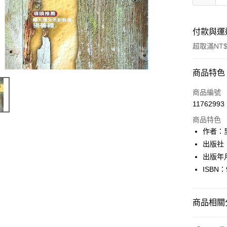
付款與運
超取滿NT$
付款方式
商品特色
信用卡一
商品編號
11762993
超商取貨
商品特色
LINE Pay
作者：
出版社
Apple Pay
出版年月
街口支付
ISBN：
悠遊付
商品相關分
Google Pa
全盈+PAY
文學
西