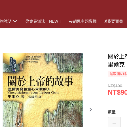
購物說明
🧑會員辦法∣NEW∣
✒️胡思主題專欄
💰我要賣書
關於上
里爾克
超取滿NT$
NT$190
NT$9
數量