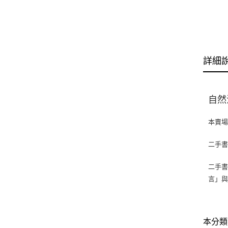
詳細
自然泛
本賣
二手
二手書
言」
本分類