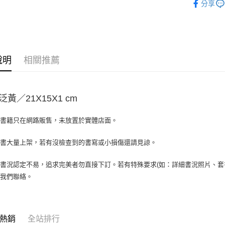
分享
大哥付你
相關說明
【大哥付
AFTEE先
1.本服務
2.付款方
相關說明
說明
相關推薦
流程，驗
【關於「A
ATM付款
完成交易
AFTEE
3.實際核
便利好安
4.訂單成
１．簡單
黃／21X15X1 cm
消。如遇
２．便利
運送方式
無法說明
３．安心
【繳款方
場書籍只在網路販售，未放置於實體店面。
全家取貨付
1.分期款
【「AFT
醒簡訊。
包裹】
１．於結帳
書書大量上架，若有沒檢查到的書寫或小損傷還請見諒。
2.透過簡
付」結帳
每筆NT$6
帳／街口支
２．訂單
３．收到繳
書況認定不易，追求完美者勿直接下訂。若有特殊要求(如：詳細書況照片、套書
付款後全
【注意事
／ATM／
與我們聯絡。
1.本服務
每筆NT$6
※ 請注意
用戶於交
絡購買商品
款買賣價
7-11取
先享後付
2.基於同
※ 交易是
包裹】
資料（包
熱銷
全站排行
是否繳費成