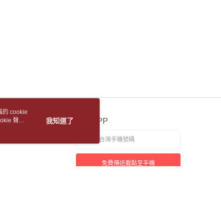
公司與您本人進行分期帳單所需資料之確認、核對及更正。
5，滿NT$688(含以上)免運費
援中心」
https://netprotections.freshdesk.com/support/home
戶服務條款，請詳閱以下連結：
https://oppay.tw/userRule
1取貨
項】
恩沛科技股份有限公司提供之「AFTEE先享後付」服務完成之
5，滿NT$688(含以上)免運費
依本服務之必要範圍內提供個人資料，並將交易相關給付款項請
讓予恩沛科技股份有限公司。
包裹
個人資料處理事宜，請瀏覽以下網址：
5，滿NT$688(含以上)免運費
ee.tw/terms/#terms3
年的使用者請事先徵得法定代理人或監護人之同意方可使用
裹(離島)
E先享後付」，若未經同意申辦者引起之損失，本公司不負相關責
5，滿NT$688(含以上)免運費
AFTEE先享後付」時，將依據個別帳號之用戶狀況，依本公司
核予不同之上限額度；若仍有額度不足之情形，本公司將視審查
 cookie
取(書送達簡訊通知)
用戶進行身份認證。
kie 聲明
我知道了
官方APP
一人註冊多個帳號或使用他人資訊註冊。若發現惡意使用之情
科技股份有限公司將有權停止該用戶之使用額度並採取法律行
【國際航空包裹】*收件人請填寫本名
查看運費
【國際水陸包裹】*收件人請填寫本名
免費傳送載點至手機
查看運費
【馬來西亞水陸包裹】*收件人請填寫本名
查看運費
若接到可疑電話，請洽詢165反詐騙專線
本站最佳瀏覽環境請使用 Google Chrome、Firefox 或 Edge 以上版本