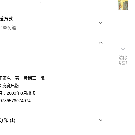
送方式
499免運
次付款
清除
紀錄
付款
里爾克 著 黃瑞華 譯
：究竟出版
：2000年8月出版
9789576074974
類 (1)
y
洋翻譯文學