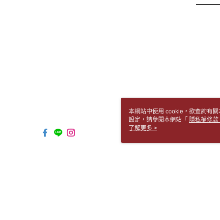
本網站中使用 cookie，欲查詢有關
設定，請參閱本網站「
隱私權條款
使用 cookie。
了解更多 >
TW-MWG1-61-16 Web2.0 Default (
© 2026 by 胡思書店