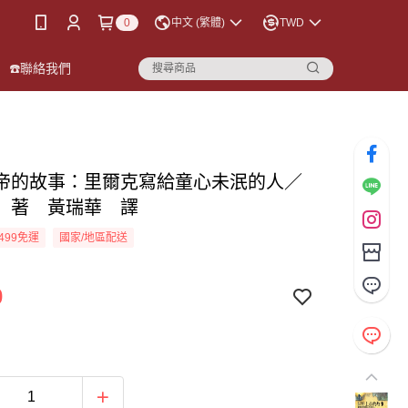
0
中文 (繁體)
TWD
☎️聯絡我們
帝的故事：里爾克寫給童心未泯的人／
 著 黃瑞華 譯
499免運
國家/地區配送
0