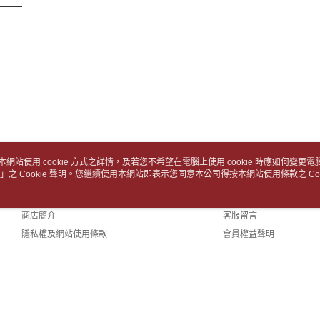
用，由本
每筆NT$6
付客戶支
3.完整用
付款後7-1
【注意事
１．透過由
每筆NT$6
交易，需
求債權轉
中華郵政
２．關於
每筆NT$6
https://aft
３．未成
中華郵政包
「AFTE
任。
每筆NT$6
４．使用「
即時審查
本網站使用 cookie 方式之詳情，及若您不希望在電腦上使用 cookie 時應如何變更電腦的
士林門市自
結果請求
」之 Cookie 聲明。您繼續使用本網站即表示您同意本公司得按本網站使用條款之 Coo
關於我們
客服資訊
５．嚴禁
免運費
形，恩沛
品牌故事
購物說明
動。
中華郵政
商店簡介
客服留言
隱私權及網站使用條款
會員權益聲明
中華郵政
聯絡我們
中華郵政
TW)