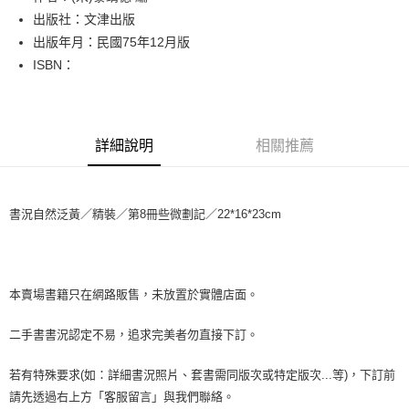
出版社：文津出版
悠遊付
出版年月：民國75年12月版
Google Pay
ISBN：
全盈+PAY
大哥付你分期
詳細說明
相關推薦
相關說明
【大哥付你分期使用說明】
AFTEE先享後付
1.本服務由台灣大哥大提供，台灣大哥大用戶可立即使用無須另外申請。
2.付款方式選擇「大哥付你分期」，訂單成立後會自動跳轉到大哥付的交易
相關說明
書況自然泛黃／精裝／第8冊些微劃記／22*16*23cm
流程，驗證手機門號後，選擇欲分期的期數、繳款截止日，確認付款後即完
【關於「AFTEE先享後付」】
成交易。
ATM付款
AFTEE先享後付是「在收到商品之後才付款」的支付方式。 讓您購物簡單
3.實際核准額度、可分期數及費用金額請依後續交易確認頁面所載為準。
便利好安心！
4.訂單成立30分鐘內，如未前往確認交易或遇審核未通過，訂單將自動取
１．簡單：不需註冊會員、不需綁卡、不需儲值。
運送方式
消。如遇「轉專審核」未通過狀況，表示未達大哥付你分期系統評分，恕無
２．便利：只要手機號碼，簡訊認證，即可結帳。
本賣場書籍只在網路販售，未放置於實體店面。
法說明評估內容。
３．安心：先確認商品／服務後，再付款。
中華郵政包裹
【繳款方式說明】
二手書書況認定不易，追求完美者勿直接下訂。
1.分期款項不併入電信帳單，「大哥付你分期」於每月結算日後寄送繳費提
每筆NT$65，滿NT$688(含以上)免運費
【「AFTEE先享後付」結帳流程】
醒簡訊。
１．於結帳方式選擇「AFTEE先享後付」後，將跳轉至「AFTEE先享後付」
2.透過簡訊連結打開帳單後，可選擇「超商條碼／台灣大直營門市／銀行轉
中華郵政包裹(離島)
若有特殊要求(如：詳細書況照片、套書需同版次或特定版次...等)，下訂前
結帳頁面，進行簡訊認證並確認金額後，即可完成結帳。
帳／街口支付／iPASS MONEY」等通路繳費。
２．訂單成立數日內，您將收到繳費通知簡訊。
請先透過右上方「客服留言」與我們聯絡。
每筆NT$65，滿NT$688(含以上)免運費
３．收到繳費通知簡訊後14天內，點擊此簡訊中的連結，可透過四大超商／