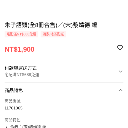
朱子語類(全8冊合售)／(宋)黎靖德 編
宅配滿NT$688免運
國家/地區配送
NT$1,900
付款與運送方式
宅配滿NT$688免運
付款方式
商品特色
信用卡一次付款
商品編號
LINE Pay
11761965
Apple Pay
商品特色
街口支付
作者：(宋)黎靖德 編