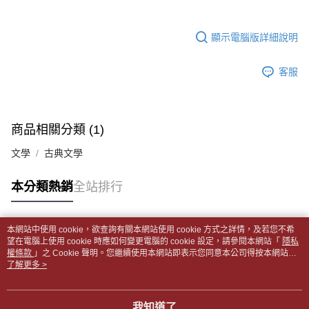
【注意事項】
ATM／網路銀行／等多元方式進行付款，方視為交易完成。
士林門市自取(書送達簡訊通知)
1.本服務係由「台灣大哥大股份有限公司」（以下簡稱本公司）所提供，讓
※ 請注意：結帳手續完成當下不需立刻繳費，但若您需要取消訂單，請聯絡
用戶於交易時，得透過本服務購買商品或服務，並由商店將買賣／分期付款
免運費
購買商品的店家。未經商家同意取消之訂單仍視為有效，需透過AFTEE先享
顯示電腦版詳細說明
買賣價金債權讓與本公司後，依約使用本公司帳單繳交帳款。
後付繳納相關費用。
2.基於同意付款使用「大哥付你分期」之契約關係目的，商店將以您的個人
中華郵政【國際航空包裹】*收件人請填寫本名
※ 交易是否成功請以「AFTEE先享後付 」之結帳頁面顯示為準，若有關於
查看運費
資料（包含姓名、電話或地址）提供予台灣大哥大進項蒐集、處理及利用，
客服
是否繳費成功／繳費後需取消欲退款等相關疑問，請聯繫「AFTEE先享後付
由本公司與您本人進行分期帳單所需資料之確認、核對及更正。
客戶支援中心」
https://netprotections.freshdesk.com/support/home
中華郵政【國際水陸包裹】*收件人請填寫本名
查看運費
3.完整用戶服務條款，請詳閱以下連結：
https://oppay.tw/userRule
【注意事項】
中華郵政【馬來西亞水陸包裹】*收件人請填寫本名
查看運費
１．透過由恩沛科技股份有限公司提供之「AFTEE先享後付」服務完成之交
商品相關分類 (1)
易，需依本服務之必要範圍內提供個人資料，並將交易相關給付款項請求債
權轉讓予恩沛科技股份有限公司。
文學
古典文學
２．關於個人資料處理事宜，請瀏覽以下網址：
https://aftee.tw/terms/#terms3
本分類熱銷
全站排行
３．未成年的使用者請事先徵得法定代理人或監護人之同意方可使用
「AFTEE先享後付」，若未經同意申辦者引起之損失，本公司不負相關責
任。
４．使用「AFTEE先享後付」時，將依據個別帳號之用戶狀況，依本公司即
本網站中使用 cookie，欲查詢有關本網站使用 cookie 方式之詳情，及若您不希
時審查核予不同之上限額度；若仍有額度不足之情形，本公司將視審查結果
熱門標籤
望在電腦上使用 cookie 時應如何變更電腦的 cookie 設定，請參閱本網站「
隱私
請求用戶進行身份認證。
權條款
」之 Cookie 聲明。您繼續使用本網站即表示您同意本公司得按本網站使
５．嚴禁一人註冊多個帳號或使用他人資訊註冊。若發現惡意使用之情形，
用條款之 Cookie 聲明使用 cookie。
了解更多 >
恩沛科技股份有限公司將有權停止該用戶之使用額度並採取法律行動。
我知道了