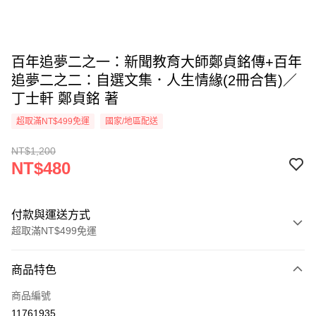
百年追夢二之一：新聞教育大師鄭貞銘傳+百年
追夢二之二：自選文集．人生情緣(2冊合售)／
丁士軒 鄭貞銘 著
超取滿NT$499免運
國家/地區配送
NT$1,200
NT$480
付款與運送方式
超取滿NT$499免運
付款方式
商品特色
信用卡一次付款
商品編號
超商取貨付款
11761935