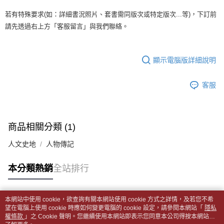
全家取貨付款【書籍"本數"8本以上，建議使用中華郵政宅配包
【繳款方式說明】
1.分期款項不併入電信帳單，「大哥付你分期」於每月結算日後寄送繳費提
裹】
若有特殊要求(如：詳細書況照片、套書需同版次或特定版次...等)，下訂前
【「AFTEE先享後付」結帳流程】
醒簡訊。
１．於結帳方式選擇「AFTEE先享後付」後，將跳轉至「AFTEE先享後付」
每筆NT$65，滿NT$499(含以上)免運費
請先透過右上方「客服留言」與我們聯絡。
2.透過簡訊連結打開帳單後，可選擇「超商條碼／台灣大直營門市／銀行轉
結帳頁面，進行簡訊認證並確認金額後，即可完成結帳。
帳／街口支付／iPASS MONEY」等通路繳費。
２．訂單成立數日內，您將收到繳費通知簡訊。
付款後全家取貨
３．收到繳費通知簡訊後14天內，點擊此簡訊中的連結，可透過四大超商／
【注意事項】
每筆NT$65，滿NT$499(含以上)免運費
顯示電腦版詳細說明
ATM／網路銀行／等多元方式進行付款，方視為交易完成。
1.本服務係由「台灣大哥大股份有限公司」（以下簡稱本公司）所提供，讓
※ 請注意：結帳手續完成當下不需立刻繳費，但若您需要取消訂單，請聯絡
用戶於交易時，得透過本服務購買商品或服務，並由商店將買賣／分期付款
7-11取貨付款【書籍"本數"8本以上，建議使用中華郵政宅配
購買商品的店家。未經商家同意取消之訂單仍視為有效，需透過AFTEE先享
買賣價金債權讓與本公司後，依約使用本公司帳單繳交帳款。
客服
後付繳納相關費用。
包裹】
2.基於同意付款使用「大哥付你分期」之契約關係目的，商店將以您的個人
※ 交易是否成功請以「AFTEE先享後付 」之結帳頁面顯示為準，若有關於
資料（包含姓名、電話或地址）提供予台灣大哥大進項蒐集、處理及利用，
每筆NT$65，滿NT$688(含以上)免運費
是否繳費成功／繳費後需取消欲退款等相關疑問，請聯繫「AFTEE先享後付
由本公司與您本人進行分期帳單所需資料之確認、核對及更正。
客戶支援中心」
https://netprotections.freshdesk.com/support/home
3.完整用戶服務條款，請詳閱以下連結：
https://oppay.tw/userRule
付款後7-11取貨
商品相關分類 (1)
【注意事項】
每筆NT$65，滿NT$688(含以上)免運費
１．透過由恩沛科技股份有限公司提供之「AFTEE先享後付」服務完成之交
人文史地
人物傳記
易，需依本服務之必要範圍內提供個人資料，並將交易相關給付款項請求債
中華郵政包裹
權轉讓予恩沛科技股份有限公司。
每筆NT$65，滿NT$688(含以上)免運費
本分類熱銷
全站排行
２．關於個人資料處理事宜，請瀏覽以下網址：
https://aftee.tw/terms/#terms3
中華郵政包裹(離島)
３．未成年的使用者請事先徵得法定代理人或監護人之同意方可使用
「AFTEE先享後付」，若未經同意申辦者引起之損失，本公司不負相關責
每筆NT$65，滿NT$688(含以上)免運費
本網站中使用 cookie，欲查詢有關本網站使用 cookie 方式之詳情，及若您不希
任。
熱門標籤
望在電腦上使用 cookie 時應如何變更電腦的 cookie 設定，請參閱本網站「
隱私
４．使用「AFTEE先享後付」時，將依據個別帳號之用戶狀況，依本公司即
權條款
士林門市自取(書送達簡訊通知)
」之 Cookie 聲明。您繼續使用本網站即表示您同意本公司得按本網站使
時審查核予不同之上限額度；若仍有額度不足之情形，本公司將視審查結果