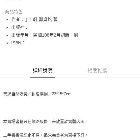
LINE Pay
商品特色
Apple Pay
作者：丁士軒 鄭貞銘 著
出版社：
街口支付
出版年月：民國108年2月初版一刷
悠遊付
ISBN：
Google Pay
全盈+PAY
詳細說明
相關推薦
大哥付你分期
相關說明
【大哥付你分期使用說明】
書況自然泛黃／封皮磨損／23*15*7cm
AFTEE先享後付
1.本服務由台灣大哥大提供，台灣大哥大用戶可立即使用無須另外申請。
2.付款方式選擇「大哥付你分期」，訂單成立後會自動跳轉到大哥付的交易
相關說明
流程，驗證手機門號後，選擇欲分期的期數、繳款截止日，確認付款後即完
【關於「AFTEE先享後付」】
成交易。
ATM付款
AFTEE先享後付是「在收到商品之後才付款」的支付方式。 讓您購物簡單
3.實際核准額度、可分期數及費用金額請依後續交易確認頁面所載為準。
便利好安心！
本賣場書籍只在網路販售，未放置於實體店面。
4.訂單成立30分鐘內，如未前往確認交易或遇審核未通過，訂單將自動取
１．簡單：不需註冊會員、不需綁卡、不需儲值。
運送方式
消。如遇「轉專審核」未通過狀況，表示未達大哥付你分期系統評分，恕無
２．便利：只要手機號碼，簡訊認證，即可結帳。
二手書書況認定不易，追求完美者勿直接下訂。
法說明評估內容。
３．安心：先確認商品／服務後，再付款。