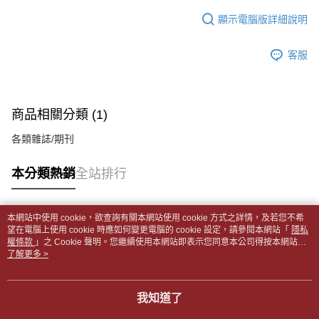
１．於結帳方式選擇「AFTEE先享後付」後，將跳轉至「AFTEE先享後付」
每筆NT$65，滿NT$499(含以上)免運費
2.透過簡訊連結打開帳單後，可選擇「超商條碼／台灣大直營門市／銀行轉
結帳頁面，進行簡訊認證並確認金額後，即可完成結帳。
顯示電腦版詳細說明
帳／街口支付／iPASS MONEY」等通路繳費。
２．訂單成立數日內，您將收到繳費通知簡訊。
付款後全家取貨
３．收到繳費通知簡訊後14天內，點擊此簡訊中的連結，可透過四大超商／
【注意事項】
每筆NT$65，滿NT$499(含以上)免運費
客服
ATM／網路銀行／等多元方式進行付款，方視為交易完成。
1.本服務係由「台灣大哥大股份有限公司」（以下簡稱本公司）所提供，讓
※ 請注意：結帳手續完成當下不需立刻繳費，但若您需要取消訂單，請聯絡
用戶於交易時，得透過本服務購買商品或服務，並由商店將買賣／分期付款
7-11取貨付款【書籍"本數"8本以上，建議使用中華郵政宅配
購買商品的店家。未經商家同意取消之訂單仍視為有效，需透過AFTEE先享
買賣價金債權讓與本公司後，依約使用本公司帳單繳交帳款。
後付繳納相關費用。
包裹】
2.基於同意付款使用「大哥付你分期」之契約關係目的，商店將以您的個人
※ 交易是否成功請以「AFTEE先享後付 」之結帳頁面顯示為準，若有關於
商品相關分類 (1)
資料（包含姓名、電話或地址）提供予台灣大哥大進項蒐集、處理及利用，
每筆NT$65，滿NT$688(含以上)免運費
是否繳費成功／繳費後需取消欲退款等相關疑問，請聯繫「AFTEE先享後付
由本公司與您本人進行分期帳單所需資料之確認、核對及更正。
客戶支援中心」
https://netprotections.freshdesk.com/support/home
各類雜誌/期刊
3.完整用戶服務條款，請詳閱以下連結：
https://oppay.tw/userRule
付款後7-11取貨
【注意事項】
每筆NT$65，滿NT$688(含以上)免運費
本分類熱銷
全站排行
１．透過由恩沛科技股份有限公司提供之「AFTEE先享後付」服務完成之交
易，需依本服務之必要範圍內提供個人資料，並將交易相關給付款項請求債
中華郵政包裹
權轉讓予恩沛科技股份有限公司。
每筆NT$65，滿NT$688(含以上)免運費
２．關於個人資料處理事宜，請瀏覽以下網址：
本網站中使用 cookie，欲查詢有關本網站使用 cookie 方式之詳情，及若您不希
https://aftee.tw/terms/#terms3
熱門標籤
望在電腦上使用 cookie 時應如何變更電腦的 cookie 設定，請參閱本網站「
隱私
中華郵政包裹(離島)
３．未成年的使用者請事先徵得法定代理人或監護人之同意方可使用
權條款
」之 Cookie 聲明。您繼續使用本網站即表示您同意本公司得按本網站使
「AFTEE先享後付」，若未經同意申辦者引起之損失，本公司不負相關責
每筆NT$65，滿NT$688(含以上)免運費
用條款之 Cookie 聲明使用 cookie。
了解更多 >
任。
４．使用「AFTEE先享後付」時，將依據個別帳號之用戶狀況，依本公司即
士林門市自取(書送達簡訊通知)
時審查核予不同之上限額度；若仍有額度不足之情形，本公司將視審查結果
我知道了
免運費
請求用戶進行身份認證。
５．嚴禁一人註冊多個帳號或使用他人資訊註冊。若發現惡意使用之情形，