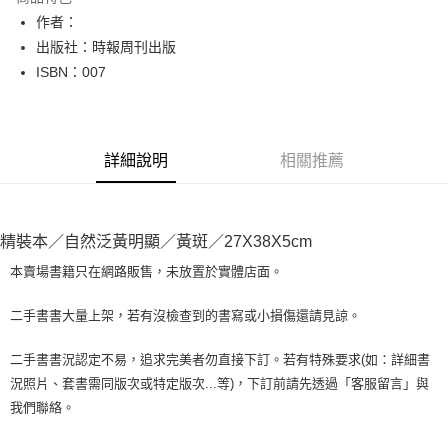
Apple Pay
作者：
出版社：時報周刊出版
街口支付
ISBN：007
悠遊付
Google Pay
詳細說明
相關推薦
全盈+PAY
大哥付你分期
相關說明
精裝本／自然泛黃明顯／黃斑／27X38X5cm
【大哥付你分期使用說明】
AFTEE先享後付
1.本服務由台灣大哥大提供，台灣大哥大用戶可立即使用無須另外申請。
本賣場書籍只在網路販售，未放置於實體店面。
2.付款方式選擇「大哥付你分期」，訂單成立後會自動跳轉到大哥付的交易
相關說明
流程，驗證手機門號後，選擇欲分期的期數、繳款截止日，確認付款後即完
【關於「AFTEE先享後付」】
二手書書大量上架，若有沒檢查到的書寫或小損傷還請見諒。
成交易。
ATM付款
AFTEE先享後付是「在收到商品之後才付款」的支付方式。 讓您購物簡單
3.實際核准額度、可分期數及費用金額請依後續交易確認頁面所載為準。
便利好安心！
4.訂單成立30分鐘內，如未前往確認交易或遇審核未通過，訂單將自動取
二手書書況認定不易，追求完美者勿直接下訂。若有特殊要求(如：詳細書
１．簡單：不需註冊會員、不需綁卡、不需儲值。
運送方式
消。如遇「轉專審核」未通過狀況，表示未達大哥付你分期系統評分，恕無
況照片、套書需同版次或特定版次...等)，下訂前請先透過「客服留言」與
２．便利：只要手機號碼，簡訊認證，即可結帳。
法說明評估內容。
３．安心：先確認商品／服務後，再付款。
我們聯絡。
全家取貨付款【書籍"本數"8本以上，建議使用中華郵政宅配包
【繳款方式說明】
1.分期款項不併入電信帳單，「大哥付你分期」於每月結算日後寄送繳費提
裹】
【「AFTEE先享後付」結帳流程】
醒簡訊。