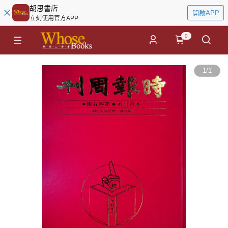
胡思書店
開啟APP
立刻使用官方APP
0
1
/
1