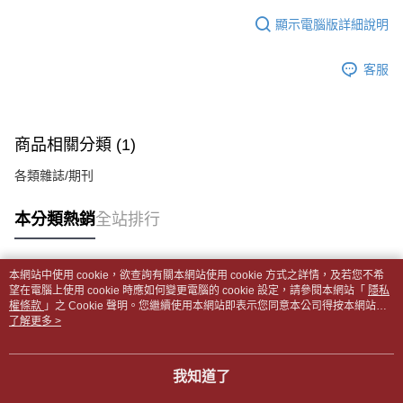
１．於結帳方式選擇「AFTEE先享後付」後，將跳轉至「AFTEE先享後付」
每筆NT$65，滿NT$499(含以上)免運費
2.透過簡訊連結打開帳單後，可選擇「超商條碼／台灣大直營門市／銀行轉
結帳頁面，進行簡訊認證並確認金額後，即可完成結帳。
顯示電腦版詳細說明
帳／街口支付／iPASS MONEY」等通路繳費。
２．訂單成立數日內，您將收到繳費通知簡訊。
付款後全家取貨
３．收到繳費通知簡訊後14天內，點擊此簡訊中的連結，可透過四大超商／
【注意事項】
每筆NT$65，滿NT$499(含以上)免運費
客服
ATM／網路銀行／等多元方式進行付款，方視為交易完成。
1.本服務係由「台灣大哥大股份有限公司」（以下簡稱本公司）所提供，讓
※ 請注意：結帳手續完成當下不需立刻繳費，但若您需要取消訂單，請聯絡
用戶於交易時，得透過本服務購買商品或服務，並由商店將買賣／分期付款
7-11取貨付款【書籍"本數"8本以上，建議使用中華郵政宅配
購買商品的店家。未經商家同意取消之訂單仍視為有效，需透過AFTEE先享
買賣價金債權讓與本公司後，依約使用本公司帳單繳交帳款。
後付繳納相關費用。
包裹】
2.基於同意付款使用「大哥付你分期」之契約關係目的，商店將以您的個人
※ 交易是否成功請以「AFTEE先享後付 」之結帳頁面顯示為準，若有關於
商品相關分類 (1)
資料（包含姓名、電話或地址）提供予台灣大哥大進項蒐集、處理及利用，
每筆NT$65，滿NT$688(含以上)免運費
是否繳費成功／繳費後需取消欲退款等相關疑問，請聯繫「AFTEE先享後付
由本公司與您本人進行分期帳單所需資料之確認、核對及更正。
客戶支援中心」
https://netprotections.freshdesk.com/support/home
各類雜誌/期刊
3.完整用戶服務條款，請詳閱以下連結：
https://oppay.tw/userRule
付款後7-11取貨
【注意事項】
每筆NT$65，滿NT$688(含以上)免運費
本分類熱銷
全站排行
１．透過由恩沛科技股份有限公司提供之「AFTEE先享後付」服務完成之交
易，需依本服務之必要範圍內提供個人資料，並將交易相關給付款項請求債
中華郵政包裹
權轉讓予恩沛科技股份有限公司。
每筆NT$65，滿NT$688(含以上)免運費
２．關於個人資料處理事宜，請瀏覽以下網址：
本網站中使用 cookie，欲查詢有關本網站使用 cookie 方式之詳情，及若您不希
https://aftee.tw/terms/#terms3
熱門標籤
望在電腦上使用 cookie 時應如何變更電腦的 cookie 設定，請參閱本網站「
隱私
中華郵政包裹(離島)
３．未成年的使用者請事先徵得法定代理人或監護人之同意方可使用
權條款
」之 Cookie 聲明。您繼續使用本網站即表示您同意本公司得按本網站使
「AFTEE先享後付」，若未經同意申辦者引起之損失，本公司不負相關責
每筆NT$65，滿NT$688(含以上)免運費
用條款之 Cookie 聲明使用 cookie。
了解更多 >
任。
４．使用「AFTEE先享後付」時，將依據個別帳號之用戶狀況，依本公司即
士林門市自取(書送達簡訊通知)
時審查核予不同之上限額度；若仍有額度不足之情形，本公司將視審查結果
我知道了
免運費
請求用戶進行身份認證。
５．嚴禁一人註冊多個帳號或使用他人資訊註冊。若發現惡意使用之情形，