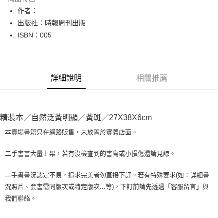
Apple Pay
作者：
出版社：時報周刊出版
街口支付
ISBN：005
悠遊付
Google Pay
詳細說明
相關推薦
全盈+PAY
大哥付你分期
相關說明
精裝本／自然泛黃明顯／黃斑／27X38X6cm
【大哥付你分期使用說明】
AFTEE先享後付
1.本服務由台灣大哥大提供，台灣大哥大用戶可立即使用無須另外申請。
本賣場書籍只在網路販售，未放置於實體店面。
2.付款方式選擇「大哥付你分期」，訂單成立後會自動跳轉到大哥付的交易
相關說明
流程，驗證手機門號後，選擇欲分期的期數、繳款截止日，確認付款後即完
【關於「AFTEE先享後付」】
二手書書大量上架，若有沒檢查到的書寫或小損傷還請見諒。
成交易。
ATM付款
AFTEE先享後付是「在收到商品之後才付款」的支付方式。 讓您購物簡單
3.實際核准額度、可分期數及費用金額請依後續交易確認頁面所載為準。
便利好安心！
4.訂單成立30分鐘內，如未前往確認交易或遇審核未通過，訂單將自動取
二手書書況認定不易，追求完美者勿直接下訂。若有特殊要求(如：詳細書
１．簡單：不需註冊會員、不需綁卡、不需儲值。
運送方式
消。如遇「轉專審核」未通過狀況，表示未達大哥付你分期系統評分，恕無
況照片、套書需同版次或特定版次...等)，下訂前請先透過「客服留言」與
２．便利：只要手機號碼，簡訊認證，即可結帳。
法說明評估內容。
３．安心：先確認商品／服務後，再付款。
我們聯絡。
全家取貨付款【書籍"本數"8本以上，建議使用中華郵政宅配包
【繳款方式說明】
1.分期款項不併入電信帳單，「大哥付你分期」於每月結算日後寄送繳費提
裹】
【「AFTEE先享後付」結帳流程】
醒簡訊。