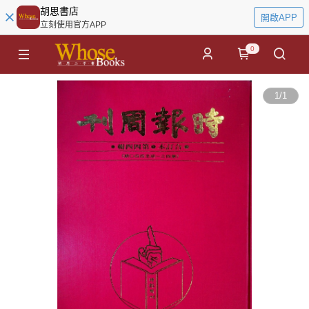
胡思書店
開啟APP
立刻使用官方APP
0
1
/
1