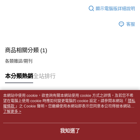
１．於結帳方式選擇「AFTEE先享後付」後，將跳轉至「AFTEE先享後付」
每筆NT$65，滿NT$499(含以上)免運費
2.透過簡訊連結打開帳單後，可選擇「超商條碼／台灣大直營門市／銀行轉
結帳頁面，進行簡訊認證並確認金額後，即可完成結帳。
顯示電腦版詳細說明
帳／街口支付／iPASS MONEY」等通路繳費。
２．訂單成立數日內，您將收到繳費通知簡訊。
付款後全家取貨
３．收到繳費通知簡訊後14天內，點擊此簡訊中的連結，可透過四大超商／
【注意事項】
每筆NT$65，滿NT$499(含以上)免運費
客服
ATM／網路銀行／等多元方式進行付款，方視為交易完成。
1.本服務係由「台灣大哥大股份有限公司」（以下簡稱本公司）所提供，讓
※ 請注意：結帳手續完成當下不需立刻繳費，但若您需要取消訂單，請聯絡
用戶於交易時，得透過本服務購買商品或服務，並由商店將買賣／分期付款
7-11取貨付款【書籍"本數"8本以上，建議使用中華郵政宅配
購買商品的店家。未經商家同意取消之訂單仍視為有效，需透過AFTEE先享
買賣價金債權讓與本公司後，依約使用本公司帳單繳交帳款。
後付繳納相關費用。
包裹】
2.基於同意付款使用「大哥付你分期」之契約關係目的，商店將以您的個人
※ 交易是否成功請以「AFTEE先享後付 」之結帳頁面顯示為準，若有關於
商品相關分類 (1)
資料（包含姓名、電話或地址）提供予台灣大哥大進項蒐集、處理及利用，
每筆NT$65，滿NT$688(含以上)免運費
是否繳費成功／繳費後需取消欲退款等相關疑問，請聯繫「AFTEE先享後付
由本公司與您本人進行分期帳單所需資料之確認、核對及更正。
客戶支援中心」
https://netprotections.freshdesk.com/support/home
各類雜誌/期刊
3.完整用戶服務條款，請詳閱以下連結：
https://oppay.tw/userRule
付款後7-11取貨
【注意事項】
每筆NT$65，滿NT$688(含以上)免運費
本分類熱銷
全站排行
１．透過由恩沛科技股份有限公司提供之「AFTEE先享後付」服務完成之交
易，需依本服務之必要範圍內提供個人資料，並將交易相關給付款項請求債
中華郵政包裹
權轉讓予恩沛科技股份有限公司。
每筆NT$65，滿NT$688(含以上)免運費
２．關於個人資料處理事宜，請瀏覽以下網址：
本網站中使用 cookie，欲查詢有關本網站使用 cookie 方式之詳情，及若您不希
https://aftee.tw/terms/#terms3
熱門標籤
望在電腦上使用 cookie 時應如何變更電腦的 cookie 設定，請參閱本網站「
隱私
中華郵政包裹(離島)
３．未成年的使用者請事先徵得法定代理人或監護人之同意方可使用
權條款
」之 Cookie 聲明。您繼續使用本網站即表示您同意本公司得按本網站使
「AFTEE先享後付」，若未經同意申辦者引起之損失，本公司不負相關責
每筆NT$65，滿NT$688(含以上)免運費
用條款之 Cookie 聲明使用 cookie。
了解更多 >
任。
４．使用「AFTEE先享後付」時，將依據個別帳號之用戶狀況，依本公司即
士林門市自取(書送達簡訊通知)
時審查核予不同之上限額度；若仍有額度不足之情形，本公司將視審查結果
我知道了
免運費
請求用戶進行身份認證。
５．嚴禁一人註冊多個帳號或使用他人資訊註冊。若發現惡意使用之情形，