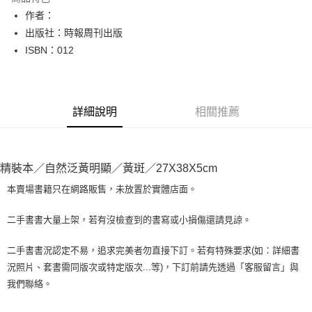
Apple Pay
作者：
出版社：時報周刊出版
街口支付
ISBN：012
悠遊付
Google Pay
詳細說明
相關推薦
全盈+PAY
大哥付你分期
相關說明
精裝本／自然泛黃明顯／黃斑／27X38X5cm
【大哥付你分期使用說明】
AFTEE先享後付
1.本服務由台灣大哥大提供，台灣大哥大用戶可立即使用無須另外申請。
本賣場書籍只在網路販售，未放置於實體店面。
2.付款方式選擇「大哥付你分期」，訂單成立後會自動跳轉到大哥付的交易
相關說明
流程，驗證手機門號後，選擇欲分期的期數、繳款截止日，確認付款後即完
【關於「AFTEE先享後付」】
二手書書大量上架，若有沒檢查到的書寫或小損傷還請見諒。
成交易。
ATM付款
AFTEE先享後付是「在收到商品之後才付款」的支付方式。 讓您購物簡單
3.實際核准額度、可分期數及費用金額請依後續交易確認頁面所載為準。
便利好安心！
4.訂單成立30分鐘內，如未前往確認交易或遇審核未通過，訂單將自動取
二手書書況認定不易，追求完美者勿直接下訂。若有特殊要求(如：詳細書
１．簡單：不需註冊會員、不需綁卡、不需儲值。
運送方式
消。如遇「轉專審核」未通過狀況，表示未達大哥付你分期系統評分，恕無
況照片、套書需同版次或特定版次...等)，下訂前請先透過「客服留言」與
２．便利：只要手機號碼，簡訊認證，即可結帳。
法說明評估內容。
３．安心：先確認商品／服務後，再付款。
我們聯絡。
全家取貨付款【書籍"本數"8本以上，建議使用中華郵政宅配包
【繳款方式說明】
1.分期款項不併入電信帳單，「大哥付你分期」於每月結算日後寄送繳費提
裹】
【「AFTEE先享後付」結帳流程】
醒簡訊。