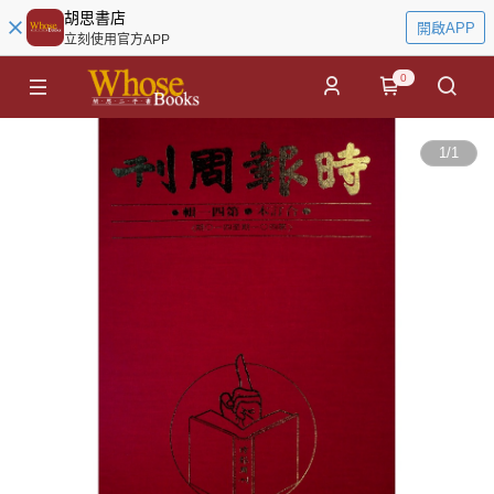
胡思書店
開啟APP
立刻使用官方APP
0
1
/
1