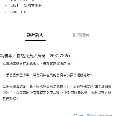
出版社：藝風堂出版
街口支付
ISBN：018
悠遊付
Google Pay
詳細說明
相關推薦
全盈+PAY
大哥付你分期
相關說明
精裝本／自然泛黃／黃斑／26X27X2cm
【大哥付你分期使用說明】
AFTEE先享後付
1.本服務由台灣大哥大提供，台灣大哥大用戶可立即使用無須另外申請。
本賣場書籍只在網路販售，未放置於實體店面。
2.付款方式選擇「大哥付你分期」，訂單成立後會自動跳轉到大哥付的交易
相關說明
流程，驗證手機門號後，選擇欲分期的期數、繳款截止日，確認付款後即完
【關於「AFTEE先享後付」】
二手書書大量上架，若有沒檢查到的書寫或小損傷還請見諒。
成交易。
ATM付款
AFTEE先享後付是「在收到商品之後才付款」的支付方式。 讓您購物簡單
3.實際核准額度、可分期數及費用金額請依後續交易確認頁面所載為準。
便利好安心！
4.訂單成立30分鐘內，如未前往確認交易或遇審核未通過，訂單將自動取
二手書書況認定不易，追求完美者勿直接下訂。若有特殊要求(如：詳細書
１．簡單：不需註冊會員、不需綁卡、不需儲值。
運送方式
消。如遇「轉專審核」未通過狀況，表示未達大哥付你分期系統評分，恕無
況照片、套書需同版次或特定版次...等)，下訂前請先透過「客服留言」與
２．便利：只要手機號碼，簡訊認證，即可結帳。
法說明評估內容。
３．安心：先確認商品／服務後，再付款。
我們聯絡。
全家取貨付款【書籍"本數"8本以上，建議使用中華郵政宅配包
【繳款方式說明】
1.分期款項不併入電信帳單，「大哥付你分期」於每月結算日後寄送繳費提
裹】
【「AFTEE先享後付」結帳流程】
醒簡訊。
１．於結帳方式選擇「AFTEE先享後付」後，將跳轉至「AFTEE先享後付」
每筆NT$65，滿NT$499(含以上)免運費
2.透過簡訊連結打開帳單後，可選擇「超商條碼／台灣大直營門市／銀行轉
結帳頁面，進行簡訊認證並確認金額後，即可完成結帳。