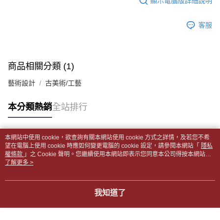
顯示電腦版詳細說明
帳／街口支付／iPASS MONEY」等通路繳費。
２．訂單成立數日內，您將收到繳費通知簡訊。
付款後全家取貨
３．收到繳費通知簡訊後14天內，點擊此簡訊中的連結，可透過四大超商／
【注意事項】
每筆NT$65，滿NT$499(含以上)免運費
客服
ATM／網路銀行／等多元方式進行付款，方視為交易完成。
1.本服務係由「台灣大哥大股份有限公司」（以下簡稱本公司）所提供，讓
※ 請注意：結帳手續完成當下不需立刻繳費，但若您需要取消訂單，請聯絡
用戶於交易時，得透過本服務購買商品或服務，並由商店將買賣／分期付款
7-11取貨付款【書籍"本數"8本以上，建議使用中華郵政宅配
購買商品的店家。未經商家同意取消之訂單仍視為有效，需透過AFTEE先享
買賣價金債權讓與本公司後，依約使用本公司帳單繳交帳款。
後付繳納相關費用。
包裹】
2.基於同意付款使用「大哥付你分期」之契約關係目的，商店將以您的個人
※ 交易是否成功請以「AFTEE先享後付 」之結帳頁面顯示為準，若有關於
商品相關分類 (1)
資料（包含姓名、電話或地址）提供予台灣大哥大進項蒐集、處理及利用，
每筆NT$65，滿NT$688(含以上)免運費
是否繳費成功／繳費後需取消欲退款等相關疑問，請聯繫「AFTEE先享後付
由本公司與您本人進行分期帳單所需資料之確認、核對及更正。
客戶支援中心」
https://netprotections.freshdesk.com/support/home
藝術設計
古美術/工藝
3.完整用戶服務條款，請詳閱以下連結：
https://oppay.tw/userRule
付款後7-11取貨
【注意事項】
每筆NT$65，滿NT$688(含以上)免運費
本分類熱銷
全站排行
１．透過由恩沛科技股份有限公司提供之「AFTEE先享後付」服務完成之交
易，需依本服務之必要範圍內提供個人資料，並將交易相關給付款項請求債
中華郵政包裹
權轉讓予恩沛科技股份有限公司。
每筆NT$65，滿NT$688(含以上)免運費
２．關於個人資料處理事宜，請瀏覽以下網址：
本網站中使用 cookie，欲查詢有關本網站使用 cookie 方式之詳情，及若您不希
https://aftee.tw/terms/#terms3
熱門標籤
望在電腦上使用 cookie 時應如何變更電腦的 cookie 設定，請參閱本網站「
隱私
中華郵政包裹(離島)
３．未成年的使用者請事先徵得法定代理人或監護人之同意方可使用
權條款
」之 Cookie 聲明。您繼續使用本網站即表示您同意本公司得按本網站使
「AFTEE先享後付」，若未經同意申辦者引起之損失，本公司不負相關責
每筆NT$65，滿NT$688(含以上)免運費
用條款之 Cookie 聲明使用 cookie。
了解更多 >
任。
４．使用「AFTEE先享後付」時，將依據個別帳號之用戶狀況，依本公司即
士林門市自取(書送達簡訊通知)
時審查核予不同之上限額度；若仍有額度不足之情形，本公司將視審查結果
我知道了
免運費
請求用戶進行身份認證。
５．嚴禁一人註冊多個帳號或使用他人資訊註冊。若發現惡意使用之情形，
中華郵政【國際航空包裹】*收件人請填寫本名
恩沛科技股份有限公司將有權停止該用戶之使用額度並採取法律行動。
查看運費