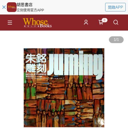
胡思書店
開啟APP
立刻使用官方APP
0
1
/
1