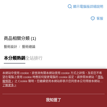
１．於結帳方式選擇「AFTEE先享後付」後，將跳轉至「AFTEE先享後付」
每筆NT$65，滿NT$499(含以上)免運費
2.透過簡訊連結打開帳單後，可選擇「超商條碼／台灣大直營門市／銀行轉
結帳頁面，進行簡訊認證並確認金額後，即可完成結帳。
顯示電腦版詳細說明
帳／街口支付／iPASS MONEY」等通路繳費。
２．訂單成立數日內，您將收到繳費通知簡訊。
付款後全家取貨
３．收到繳費通知簡訊後14天內，點擊此簡訊中的連結，可透過四大超商／
【注意事項】
每筆NT$65，滿NT$499(含以上)免運費
客服
ATM／網路銀行／等多元方式進行付款，方視為交易完成。
1.本服務係由「台灣大哥大股份有限公司」（以下簡稱本公司）所提供，讓
※ 請注意：結帳手續完成當下不需立刻繳費，但若您需要取消訂單，請聯絡
用戶於交易時，得透過本服務購買商品或服務，並由商店將買賣／分期付款
7-11取貨付款【書籍"本數"8本以上，建議使用中華郵政宅配
購買商品的店家。未經商家同意取消之訂單仍視為有效，需透過AFTEE先享
買賣價金債權讓與本公司後，依約使用本公司帳單繳交帳款。
後付繳納相關費用。
包裹】
2.基於同意付款使用「大哥付你分期」之契約關係目的，商店將以您的個人
※ 交易是否成功請以「AFTEE先享後付 」之結帳頁面顯示為準，若有關於
商品相關分類 (1)
資料（包含姓名、電話或地址）提供予台灣大哥大進項蒐集、處理及利用，
每筆NT$65，滿NT$688(含以上)免運費
是否繳費成功／繳費後需取消欲退款等相關疑問，請聯繫「AFTEE先享後付
由本公司與您本人進行分期帳單所需資料之確認、核對及更正。
客戶支援中心」
https://netprotections.freshdesk.com/support/home
藝術設計
藝術總論
3.完整用戶服務條款，請詳閱以下連結：
https://oppay.tw/userRule
付款後7-11取貨
【注意事項】
每筆NT$65，滿NT$688(含以上)免運費
本分類熱銷
全站排行
１．透過由恩沛科技股份有限公司提供之「AFTEE先享後付」服務完成之交
易，需依本服務之必要範圍內提供個人資料，並將交易相關給付款項請求債
中華郵政包裹
權轉讓予恩沛科技股份有限公司。
每筆NT$65，滿NT$688(含以上)免運費
２．關於個人資料處理事宜，請瀏覽以下網址：
本網站中使用 cookie，欲查詢有關本網站使用 cookie 方式之詳情，及若您不希
https://aftee.tw/terms/#terms3
熱門標籤
望在電腦上使用 cookie 時應如何變更電腦的 cookie 設定，請參閱本網站「
隱私
中華郵政包裹(離島)
３．未成年的使用者請事先徵得法定代理人或監護人之同意方可使用
權條款
」之 Cookie 聲明。您繼續使用本網站即表示您同意本公司得按本網站使
「AFTEE先享後付」，若未經同意申辦者引起之損失，本公司不負相關責
每筆NT$65，滿NT$688(含以上)免運費
用條款之 Cookie 聲明使用 cookie。
了解更多 >
任。
４．使用「AFTEE先享後付」時，將依據個別帳號之用戶狀況，依本公司即
士林門市自取(書送達簡訊通知)
時審查核予不同之上限額度；若仍有額度不足之情形，本公司將視審查結果
我知道了
免運費
請求用戶進行身份認證。
５．嚴禁一人註冊多個帳號或使用他人資訊註冊。若發現惡意使用之情形，