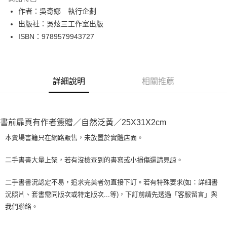
Apple Pay
作者：吳奇娜 執行企劃
出版社：吳炫三工作室出版
街口支付
ISBN：9789579943727
悠遊付
Google Pay
詳細說明
相關推薦
全盈+PAY
大哥付你分期
相關說明
書前扉頁有作者簽贈／自然泛黃／25X31X2cm
【大哥付你分期使用說明】
AFTEE先享後付
1.本服務由台灣大哥大提供，台灣大哥大用戶可立即使用無須另外申請。
本賣場書籍只在網路販售，未放置於實體店面。
2.付款方式選擇「大哥付你分期」，訂單成立後會自動跳轉到大哥付的交易
相關說明
流程，驗證手機門號後，選擇欲分期的期數、繳款截止日，確認付款後即完
【關於「AFTEE先享後付」】
二手書書大量上架，若有沒檢查到的書寫或小損傷還請見諒。
成交易。
ATM付款
AFTEE先享後付是「在收到商品之後才付款」的支付方式。 讓您購物簡單
3.實際核准額度、可分期數及費用金額請依後續交易確認頁面所載為準。
便利好安心！
4.訂單成立30分鐘內，如未前往確認交易或遇審核未通過，訂單將自動取
二手書書況認定不易，追求完美者勿直接下訂。若有特殊要求(如：詳細書
１．簡單：不需註冊會員、不需綁卡、不需儲值。
運送方式
消。如遇「轉專審核」未通過狀況，表示未達大哥付你分期系統評分，恕無
況照片、套書需同版次或特定版次...等)，下訂前請先透過「客服留言」與
２．便利：只要手機號碼，簡訊認證，即可結帳。
法說明評估內容。
３．安心：先確認商品／服務後，再付款。
我們聯絡。
全家取貨付款【書籍"本數"8本以上，建議使用中華郵政宅配包
【繳款方式說明】
1.分期款項不併入電信帳單，「大哥付你分期」於每月結算日後寄送繳費提
裹】
【「AFTEE先享後付」結帳流程】
醒簡訊。